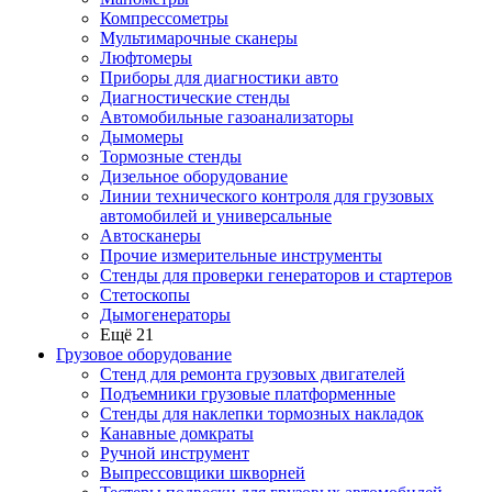
Компрессометры
Мультимарочные сканеры
Люфтомеры
Приборы для диагностики авто
Диагностические стенды
Автомобильные газоанализаторы
Дымомеры
Тормозные стенды
Дизельное оборудование
Линии технического контроля для грузовых
автомобилей и универсальные
Автосканеры
Прочие измерительные инструменты
Стенды для проверки генераторов и стартеров
Стетоскопы
Дымогенераторы
Ещё 21
Грузовое оборудование
Стенд для ремонта грузовых двигателей
Подъемники грузовые платформенные
Стенды для наклепки тормозных накладок
Канавные домкраты
Ручной инструмент
Выпрессовщики шкворней