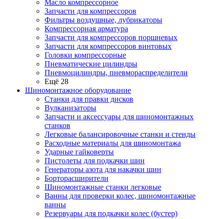
Масло компрессорное
Запчасти для компрессоров
Фильтры воздушные, лубрикаторы
Компрессорная арматура
Запчасти для компрессоров поршневых
Запчасти для компрессоров винтовых
Головки компрессорные
Пневматические цилиндры
Пневмоцилиндры, пневмораспределители
Ещё 28
Шиномонтажное оборудование
Станки для правки дисков
Вулканизаторы
Запчасти и аксессуары для шиномонтажных
станков
Легковые балансировочные станки и стенды
Расходные материалы для шиномонтажа
Ударные гайковерты
Пистолеты для подкачки шин
Генераторы азота для накачки шин
Борторасширители
Шиномонтажные станки легковые
Ванны для проверки колес, шиномонтажные
ванны
Резервуары для подкачки колес (бустер)