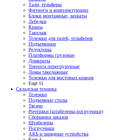
Тали, тельферы
Фитинги и комплектующие
Блоки монтажные, захваты
Лебедки
Краны
Такелаж
Тележки для талей, тельферов
Подъемники
Редукторы
Платформы грузовые
Домкраты
Треноги перегрузочные
Ломы такелажные
Тележки для мостовых кранов
Ещё 11
Складская техника
Тележки
Подъемные столы
Тягачи
Ричтраки (штабелеры-погрузчики)
Сборщики заказов
Штабелеры
Погрузчики
АКБ и зарядные устройства
Ещё 3