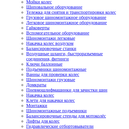
Мойки колес
Шиповальное оборудование
Тележка для снятия и транспортировки колес
Грузовое шиномонтажное оборудование
Легковое шиномонтажное оборудование
Гайковерты
Вспомогательное оборудование
Шиномонтажи легковые
Накачка колес воздухом
Балансировочные станки
Воздушные шланги, быстроразъемные
соединения, фитинги
Ключи баллонные
Подъемники шиномонтажные
Ванны для проверки колес
Шиномонтажи грузовые
Домкраты
Пневмошлифмашинки для зачистки шин
Накачка колес
Клети для накачки колес
Монтажки
Шиномонтажные подъемники
Балансировочные стенды для мотоколёс
Лифты для колес
Гидравлические отбортовыватели