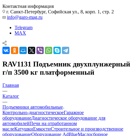
Контактная информация
г. Санкт-Петербург, Софийская ул., 8, корп. 1, стр. 2
info@garo-mag.ru
Telegram
MAX
RAV1131 Подъемник двухплунжерный
г/п 3500 кг платформенный
Главная
—
Каталог
—
Подъемники автомобильные
Контрольно-диагностическое
Гаражное
оборудование
Диагностическое оборудование для
автомобилей
Печи на отработанном
масле
Катушки
Емкости
Строительное и производственное
оборудование
Оборудование AdBlue
Маслосборное