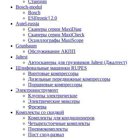
Станции
Bosch-modul
Bosch
ESI[tronic] 2.0
Autel-russia
Сканеры серии MaxiDiag
Сканеры серии MaxiCheck
Осциллографы MaxiScope
Grunbaum
Обслуживание АКПП
Jaltest
Автосканеры для грузовиков Jaltest (Джалтест)
Шлифовальные машинки RUPES
Винтовые компрессоры
Дизельные передвижные компрессоры
Поршневые компрессоры
Электроинструмент
Клуппы электрические
Электрические миксеры
Фрезеры
Комплекты со скидкой
Комплекты для кондиционеров
Четырехстоечные комплекты
Пневмокомплекты
Пост сход-развал