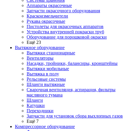
Системы хранения
Аппараты окрасочные
Запчасти окрасочного оборудования
Краскоизмельчители
Рукава окрасочные
Пистолеты для окрасочных аппаратов
Устройства внутренней покраски труб
Оборудование для порошковой окраски
Ещё 23
Вытяжное оборудование
Вытяжки стационарные
Вентиляторы
Насадки, тройники, балансиры, кронштейны
Вытяжки мобильные
Вытяжка в полу
Рельсовые системы
Шланги вытяжные
Сварочная вентиляция, аспирация, фильтры
масляного тумана
Шланги
Катушки
Переходники
Запчасти для установок сбора выхлопных газов
Ещё 7
Компрессорное оборудование