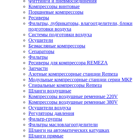
Фиттинги и пневмосоединения
Компрессоры винтовые
Поршневые компрессоры
Ресиверы
Фильтры, лубрикаторы, влагоотделители, блоки
подготовки воздуха
Системы подготовки воздуха
Осушители
Безмасляные компрессоры
Сепараторы
Фильтры
Ресиверы для компрессора REMEZA
Запчасти
Азотные компрессорные станции Remeza
Модульные компрессорные станции серии МКР
Спиральные компрессоры Remeza
Шланги воздушные
Компрессоры воздушные ременные 220V
Компрессоры воздушные ременные 380V
Осушители воздуха
Регуляторы давления
Фильтр-группы
Фильтры масловлагоотделители
Шланги на автоматических катушках
Шланги прямые