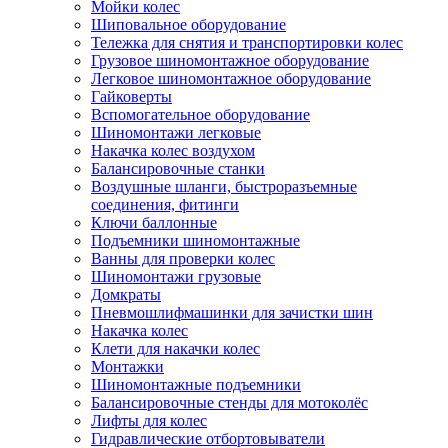
Мойки колес
Шиповальное оборудование
Тележка для снятия и транспортировки колес
Грузовое шиномонтажное оборудование
Легковое шиномонтажное оборудование
Гайковерты
Вспомогательное оборудование
Шиномонтажи легковые
Накачка колес воздухом
Балансировочные станки
Воздушные шланги, быстроразъемные
соединения, фитинги
Ключи баллонные
Подъемники шиномонтажные
Ванны для проверки колес
Шиномонтажи грузовые
Домкраты
Пневмошлифмашинки для зачистки шин
Накачка колес
Клети для накачки колес
Монтажки
Шиномонтажные подъемники
Балансировочные стенды для мотоколёс
Лифты для колес
Гидравлические отбортовыватели