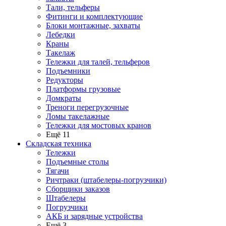
Тали, тельферы
Фитинги и комплектующие
Блоки монтажные, захваты
Лебедки
Краны
Такелаж
Тележки для талей, тельферов
Подъемники
Редукторы
Платформы грузовые
Домкраты
Треноги перегрузочные
Ломы такелажные
Тележки для мостовых кранов
Ещё 11
Складская техника
Тележки
Подъемные столы
Тягачи
Ричтраки (штабелеры-погрузчики)
Сборщики заказов
Штабелеры
Погрузчики
АКБ и зарядные устройства
Ещё 3