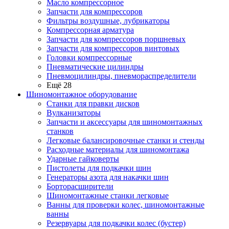
Масло компрессорное
Запчасти для компрессоров
Фильтры воздушные, лубрикаторы
Компрессорная арматура
Запчасти для компрессоров поршневых
Запчасти для компрессоров винтовых
Головки компрессорные
Пневматические цилиндры
Пневмоцилиндры, пневмораспределители
Ещё 28
Шиномонтажное оборудование
Станки для правки дисков
Вулканизаторы
Запчасти и аксессуары для шиномонтажных
станков
Легковые балансировочные станки и стенды
Расходные материалы для шиномонтажа
Ударные гайковерты
Пистолеты для подкачки шин
Генераторы азота для накачки шин
Борторасширители
Шиномонтажные станки легковые
Ванны для проверки колес, шиномонтажные
ванны
Резервуары для подкачки колес (бустер)