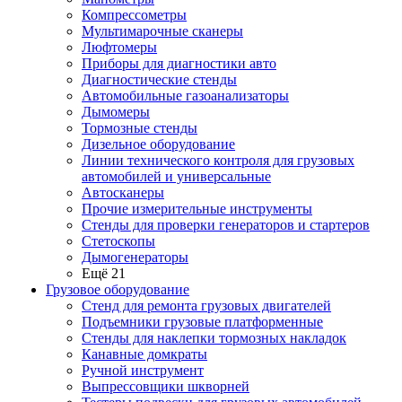
Компрессометры
Мультимарочные сканеры
Люфтомеры
Приборы для диагностики авто
Диагностические стенды
Автомобильные газоанализаторы
Дымомеры
Тормозные стенды
Дизельное оборудование
Линии технического контроля для грузовых
автомобилей и универсальные
Автосканеры
Прочие измерительные инструменты
Стенды для проверки генераторов и стартеров
Стетоскопы
Дымогенераторы
Ещё 21
Грузовое оборудование
Стенд для ремонта грузовых двигателей
Подъемники грузовые платформенные
Стенды для наклепки тормозных накладок
Канавные домкраты
Ручной инструмент
Выпрессовщики шкворней