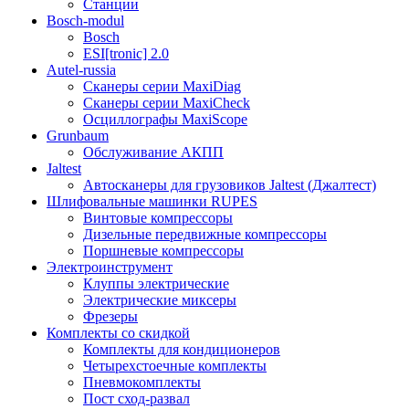
Станции
Bosch-modul
Bosch
ESI[tronic] 2.0
Autel-russia
Сканеры серии MaxiDiag
Сканеры серии MaxiCheck
Осциллографы MaxiScope
Grunbaum
Обслуживание АКПП
Jaltest
Автосканеры для грузовиков Jaltest (Джалтест)
Шлифовальные машинки RUPES
Винтовые компрессоры
Дизельные передвижные компрессоры
Поршневые компрессоры
Электроинструмент
Клуппы электрические
Электрические миксеры
Фрезеры
Комплекты со скидкой
Комплекты для кондиционеров
Четырехстоечные комплекты
Пневмокомплекты
Пост сход-развал