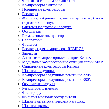
Фиттинги и пневмосоединения
Компрессоры винтовые
Поршневые компрессоры
Ресиверы
Фильтры, лубрикаторы, влагоотделители, блоки
подготовки воздуха
Системы подготовки воздуха
Осушители
Безмасляные компрессоры
Сепараторы
Фильтры
Ресиверы для компрессора REMEZA
Запчасти
Азотные компрессорные станции Remeza
Модульные компрессорные станции серии МКР
Спиральные компрессоры Remeza
Шланги воздушные
Компрессоры воздушные ременные 220V
Компрессоры воздушные ременные 380V
Осушители воздуха
Регуляторы давления
Фильтр-группы
Фильтры масловлагоотделители
Шланги на автоматических катушках
Шланги прямые