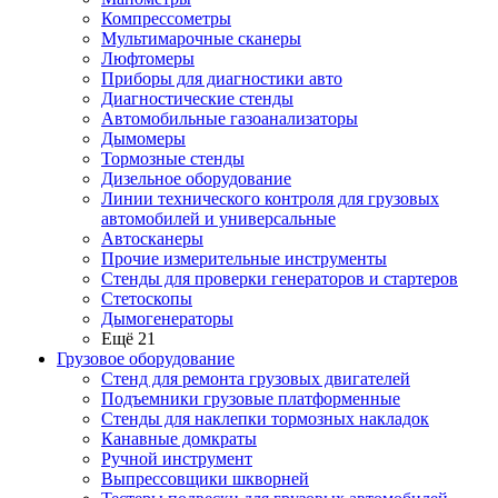
Компрессометры
Мультимарочные сканеры
Люфтомеры
Приборы для диагностики авто
Диагностические стенды
Автомобильные газоанализаторы
Дымомеры
Тормозные стенды
Дизельное оборудование
Линии технического контроля для грузовых
автомобилей и универсальные
Автосканеры
Прочие измерительные инструменты
Стенды для проверки генераторов и стартеров
Стетоскопы
Дымогенераторы
Ещё 21
Грузовое оборудование
Стенд для ремонта грузовых двигателей
Подъемники грузовые платформенные
Стенды для наклепки тормозных накладок
Канавные домкраты
Ручной инструмент
Выпрессовщики шкворней