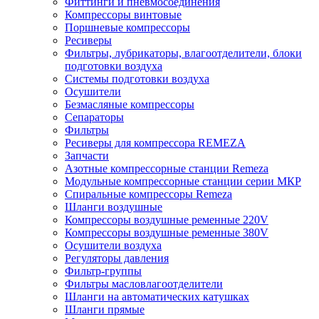
Фиттинги и пневмосоединения
Компрессоры винтовые
Поршневые компрессоры
Ресиверы
Фильтры, лубрикаторы, влагоотделители, блоки
подготовки воздуха
Системы подготовки воздуха
Осушители
Безмасляные компрессоры
Сепараторы
Фильтры
Ресиверы для компрессора REMEZA
Запчасти
Азотные компрессорные станции Remeza
Модульные компрессорные станции серии МКР
Спиральные компрессоры Remeza
Шланги воздушные
Компрессоры воздушные ременные 220V
Компрессоры воздушные ременные 380V
Осушители воздуха
Регуляторы давления
Фильтр-группы
Фильтры масловлагоотделители
Шланги на автоматических катушках
Шланги прямые