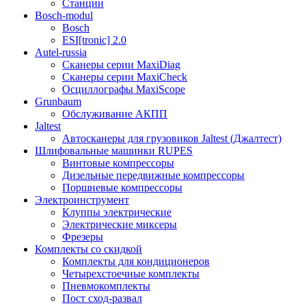
Станции
Bosch-modul
Bosch
ESI[tronic] 2.0
Autel-russia
Сканеры серии MaxiDiag
Сканеры серии MaxiCheck
Осциллографы MaxiScope
Grunbaum
Обслуживание АКПП
Jaltest
Автосканеры для грузовиков Jaltest (Джалтест)
Шлифовальные машинки RUPES
Винтовые компрессоры
Дизельные передвижные компрессоры
Поршневые компрессоры
Электроинструмент
Клуппы электрические
Электрические миксеры
Фрезеры
Комплекты со скидкой
Комплекты для кондиционеров
Четырехстоечные комплекты
Пневмокомплекты
Пост сход-развал