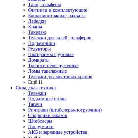
Тали, тельферы
Фитинги и комплектующие
Блоки монтажные, захваты
Лебедки
Краны
Такелаж
Тележки для талей, тельферов
Подъемники
Редукторы
Платформы грузовые
Домкраты
Треноги перегрузочные
Ломы такелажные
Тележки для мостовых кранов
Ещё 11
Складская техника
Тележки
Подъемные столы
Тягачи
Ричтраки (штабелеры-погрузчики)
Сборщики заказов
Штабелеры
Погрузчики
АКБ и зарядные устройства
Ещё 3