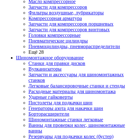
Масло компрессорное
Запчасти для компрессоров
Фильтры воздушные, лубрикаторы
Компрессорная арматура
Запчасти для компрессоров поршневых
Запчасти для компрессоров винтовых
Головки компрессорные
Пневматические цилиндры
Пневмоцилиндры, пневмораспределители
Ещё 28
Шиномонтажное оборудование
Станки для правки дисков
Вулканизаторы
Запчасти и аксессуары для шиномонтажных
станков
Легковые балансировочные станки и стенды
Расходные материалы для шиномонтажа
Ударные гайковерты
Пистолеты для подкачки шин
Генераторы азота для накачки шин
Борторасширители
Шиномонтажные станки легковые
Ванны для проверки колес, шиномонтажные
ванны
Резервуары для подкачки колес (бустер)