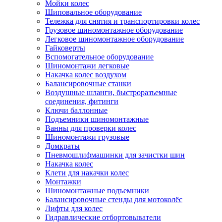
Мойки колес
Шиповальное оборудование
Тележка для снятия и транспортировки колес
Грузовое шиномонтажное оборудование
Легковое шиномонтажное оборудование
Гайковерты
Вспомогательное оборудование
Шиномонтажи легковые
Накачка колес воздухом
Балансировочные станки
Воздушные шланги, быстроразъемные
соединения, фитинги
Ключи баллонные
Подъемники шиномонтажные
Ванны для проверки колес
Шиномонтажи грузовые
Домкраты
Пневмошлифмашинки для зачистки шин
Накачка колес
Клети для накачки колес
Монтажки
Шиномонтажные подъемники
Балансировочные стенды для мотоколёс
Лифты для колес
Гидравлические отбортовыватели