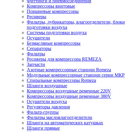
Фиттинги и пневмосоединения
Компрессоры винтовые
Поршневые компрессоры
Ресиверы
Фильтры, лубрикаторы, влагоотделители, блоки
подготовки воздуха
Системы подготовки воздуха
Осушители
Безмасляные компрессоры
Сепараторы
Фильтры
Ресиверы для компрессора REMEZA
Запчасти
Азотные компрессорные станции Remeza
Модульные компрессорные станции серии МКР
Спиральные компрессоры Remeza
Шланги воздушные
Компрессоры воздушные ременные 220V
Компрессоры воздушные ременные 380V
Осушители воздуха
Регуляторы давления
Фильтр-группы
Фильтры масловлагоотделители
Шланги на автоматических катушках
Шланги прямые