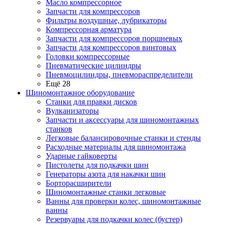
Масло компрессорное
Запчасти для компрессоров
Фильтры воздушные, лубрикаторы
Компрессорная арматура
Запчасти для компрессоров поршневых
Запчасти для компрессоров винтовых
Головки компрессорные
Пневматические цилиндры
Пневмоцилиндры, пневмораспределители
Ещё 28
Шиномонтажное оборудование
Станки для правки дисков
Вулканизаторы
Запчасти и аксессуары для шиномонтажных
станков
Легковые балансировочные станки и стенды
Расходные материалы для шиномонтажа
Ударные гайковерты
Пистолеты для подкачки шин
Генераторы азота для накачки шин
Борторасширители
Шиномонтажные станки легковые
Ванны для проверки колес, шиномонтажные
ванны
Резервуары для подкачки колес (бустер)