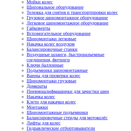
Мойки колес
Шиповальное оборудование
Тележка для снятия и транспортировки колес
Грузовое шиномонтажное оборудование
Легковое шиномонтажное оборудование
Гайковерты
Вспомогательное оборудование
Шиномонтажи легковые
Накачка колес воздухом
Балансировочные станки
Воздушные шланги, быстроразъемные
соединения, фитинги
Ключи баллонные
Подъемники шиномонтажные
Ванны для проверки колес
Шиномонтажи грузовые
Домкраты
Пневмошлифмашинки для зачистки шин
Накачка колес
Клети для накачки колес
Монтажки
Шиномонтажные подъемники
Балансировочные стенды для мотоколёс
Лифты для колес
Гидравлические отбортовыватели