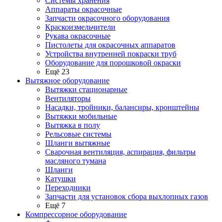
Системы хранения
Аппараты окрасочные
Запчасти окрасочного оборудования
Краскоизмельчители
Рукава окрасочные
Пистолеты для окрасочных аппаратов
Устройства внутренней покраски труб
Оборудование для порошковой окраски
Ещё 23
Вытяжное оборудование
Вытяжки стационарные
Вентиляторы
Насадки, тройники, балансиры, кронштейны
Вытяжки мобильные
Вытяжка в полу
Рельсовые системы
Шланги вытяжные
Сварочная вентиляция, аспирация, фильтры
масляного тумана
Шланги
Катушки
Переходники
Запчасти для установок сбора выхлопных газов
Ещё 7
Компрессорное оборудование