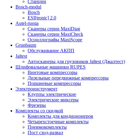
Станции
Bosch-modul
Bosch
ESI[tronic] 2.0
Autel-russia
Сканеры серии MaxiDiag
Сканеры серии MaxiCheck
Осциллографы MaxiScope
Grunbaum
Обслуживание АКПП
Jaltest
Автосканеры для грузовиков Jaltest (Джалтест)
Шлифовальные машинки RUPES
Винтовые компрессоры
Дизельные передвижные компрессоры
Поршневые компрессоры
Электроинструмент
Клуппы электрические
Электрические миксеры
Фрезеры
Комплекты со скидкой
Комплекты для кондиционеров
Четырехстоечные комплекты
Пневмокомплекты
Пост сход-развал