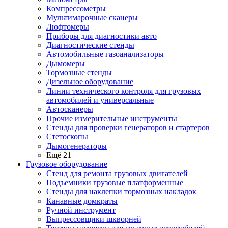
Компрессометры
Мультимарочные сканеры
Люфтомеры
Приборы для диагностики авто
Диагностические стенды
Автомобильные газоанализаторы
Дымомеры
Тормозные стенды
Дизельное оборудование
Линии технического контроля для грузовых
автомобилей и универсальные
Автосканеры
Прочие измерительные инструменты
Стенды для проверки генераторов и стартеров
Стетоскопы
Дымогенераторы
Ещё 21
Грузовое оборудование
Стенд для ремонта грузовых двигателей
Подъемники грузовые платформенные
Стенды для наклепки тормозных накладок
Канавные домкраты
Ручной инструмент
Выпрессовщики шкворней