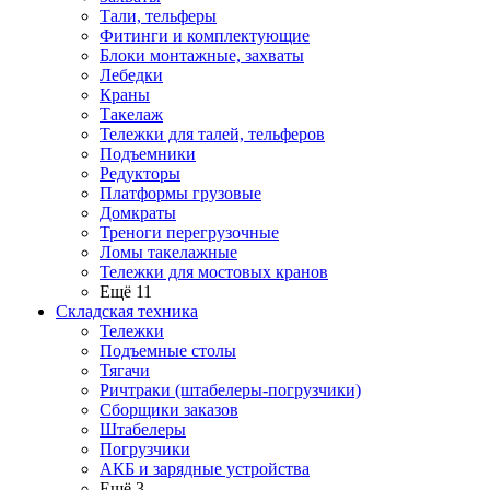
Тали, тельферы
Фитинги и комплектующие
Блоки монтажные, захваты
Лебедки
Краны
Такелаж
Тележки для талей, тельферов
Подъемники
Редукторы
Платформы грузовые
Домкраты
Треноги перегрузочные
Ломы такелажные
Тележки для мостовых кранов
Ещё 11
Складская техника
Тележки
Подъемные столы
Тягачи
Ричтраки (штабелеры-погрузчики)
Сборщики заказов
Штабелеры
Погрузчики
АКБ и зарядные устройства
Ещё 3