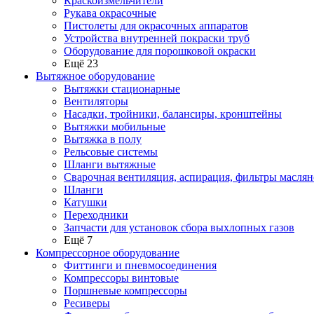
Краскоизмельчители
Рукава окрасочные
Пистолеты для окрасочных аппаратов
Устройства внутренней покраски труб
Оборудование для порошковой окраски
Ещё 23
Вытяжное оборудование
Вытяжки стационарные
Вентиляторы
Насадки, тройники, балансиры, кронштейны
Вытяжки мобильные
Вытяжка в полу
Рельсовые системы
Шланги вытяжные
Сварочная вентиляция, аспирация, фильтры маслян
Шланги
Катушки
Переходники
Запчасти для установок сбора выхлопных газов
Ещё 7
Компрессорное оборудование
Фиттинги и пневмосоединения
Компрессоры винтовые
Поршневые компрессоры
Ресиверы