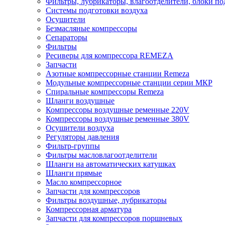
Фильтры, лубрикаторы, влагоотделители, блоки по
Системы подготовки воздуха
Осушители
Безмасляные компрессоры
Сепараторы
Фильтры
Ресиверы для компрессора REMEZA
Запчасти
Азотные компрессорные станции Remeza
Модульные компрессорные станции серии МКР
Спиральные компрессоры Remeza
Шланги воздушные
Компрессоры воздушные ременные 220V
Компрессоры воздушные ременные 380V
Осушители воздуха
Регуляторы давления
Фильтр-группы
Фильтры масловлагоотделители
Шланги на автоматических катушках
Шланги прямые
Масло компрессорное
Запчасти для компрессоров
Фильтры воздушные, лубрикаторы
Компрессорная арматура
Запчасти для компрессоров поршневых