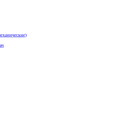
еханические)
ач