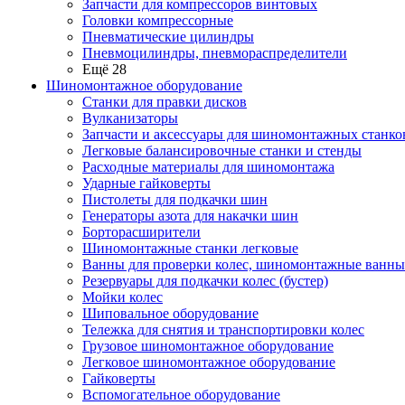
Запчасти для компрессоров винтовых
Головки компрессорные
Пневматические цилиндры
Пневмоцилиндры, пневмораспределители
Ещё 28
Шиномонтажное оборудование
Станки для правки дисков
Вулканизаторы
Запчасти и аксессуары для шиномонтажных станко
Легковые балансировочные станки и стенды
Расходные материалы для шиномонтажа
Ударные гайковерты
Пистолеты для подкачки шин
Генераторы азота для накачки шин
Борторасширители
Шиномонтажные станки легковые
Ванны для проверки колес, шиномонтажные ванны
Резервуары для подкачки колес (бустер)
Мойки колес
Шиповальное оборудование
Тележка для снятия и транспортировки колес
Грузовое шиномонтажное оборудование
Легковое шиномонтажное оборудование
Гайковерты
Вспомогательное оборудование