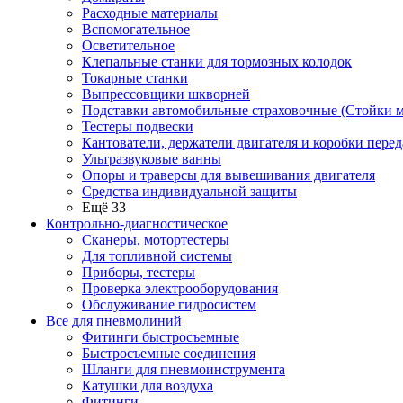
Расходные материалы
Вспомогательное
Осветительное
Клепальные станки для тормозных колодок
Токарные станки
Выпрессовщики шкворней
Подставки автомобильные страховочные (Стойки м
Тестеры подвески
Кантователи, держатели двигателя и коробки перед
Ультразвуковые ванны
Опоры и траверсы для вывешивания двигателя
Средства индивидуальной защиты
Ещё 33
Контрольно-диагностическое
Сканеры, мотортестеры
Для топливной системы
Приборы, тестеры
Проверка электрооборудования
Обслуживание гидросистем
Все для пневмолиний
Фитинги быстросъемные
Быстросъемные соединения
Шланги для пневмоинструмента
Катушки для воздуха
Фитинги