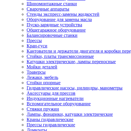
Шиномонтажные станки
Сварочные аппараты
Стенды экспресс-замены жидкостей
Оборудование для замены масла
Пуско-зарядные устройства
Общегаражное оборудование
Балансировочные станки
Прессы
Кран-гуси
Кантователи и держатели двигателя и коробки пере
Стойки, платы трансмиссионные
Катушки электрические, лампы переносные
Мойки деталей
Траверсы
Лежаки, мебель
Стойки опорные
Гидравлические насосы, цилиндры, манометры
Аксессуары для прессов
Индукционные нагреватели
Вспомогательное оборудование
Стяжки пружин
Лампы, фонарики, катушки электрические
Краны гидравлические
Прессы гидравлические
Домкраты