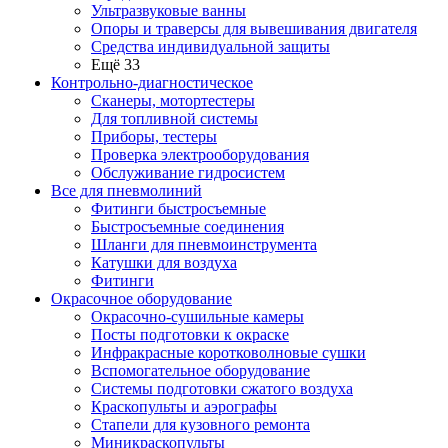
Ультразвуковые ванны
Опоры и траверсы для вывешивания двигателя
Средства индивидуальной защиты
Ещё 33
Контрольно-диагностическое
Сканеры, мотортестеры
Для топливной системы
Приборы, тестеры
Проверка электрооборудования
Обслуживание гидросистем
Все для пневмолиний
Фитинги быстросъемные
Быстросъемные соединения
Шланги для пневмоинструмента
Катушки для воздуха
Фитинги
Окрасочное оборудование
Окрасочно-сушильные камеры
Посты подготовки к окраске
Инфракрасные коротковолновые сушки
Вспомогательное оборудование
Системы подготовки сжатого воздуха
Краскопульты и аэрографы
Стапели для кузовного ремонта
Миникраскопульты