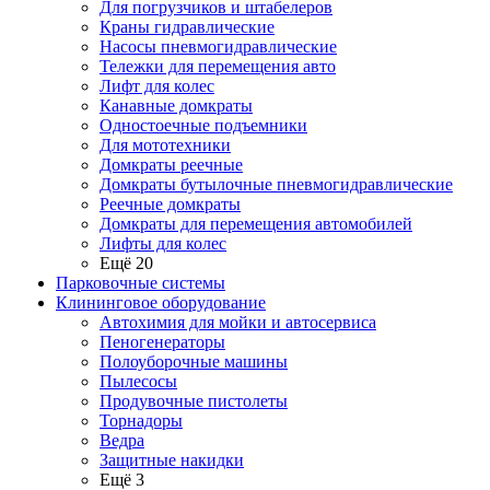
Для погрузчиков и штабелеров
Краны гидравлические
Насосы пневмогидравлические
Тележки для перемещения авто
Лифт для колес
Канавные домкраты
Одностоечные подъемники
Для мототехники
Домкраты реечные
Домкраты бутылочные пневмогидравлические
Реечные домкраты
Домкраты для перемещения автомобилей
Лифты для колес
Ещё 20
Парковочные системы
Клининговое оборудование
Автохимия для мойки и автосервиса
Пеногенераторы
Полоуборочные машины
Пылесосы
Продувочные пистолеты
Торнадоры
Ведра
Защитные накидки
Ещё 3