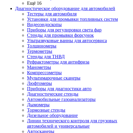
Ещё 16
Диагностическое оборудование для автомобилей
Тестеры для автомобиля
Установки для промывки топливных систем
Видеоэндоскопы
Приборы для регулировки света фар
Стенды для промывки форсунок
Ультразвуковые ванны для автосервиса
Толщиномеры
Термометры
Стенды для ТНВД
Рефрактометры для антифриза
Манометры
Компрессометры
Мультимарочные сканеры
Люфтомеры
Приборы для диагностики авто
Диагностические стенды
Автомобильные газоанализаторы
Дымомеры
Тормозные стенды
Дизельное оборудование
Линии технического контроля для грузовых
автомобилей и универсальные
Автосканеры