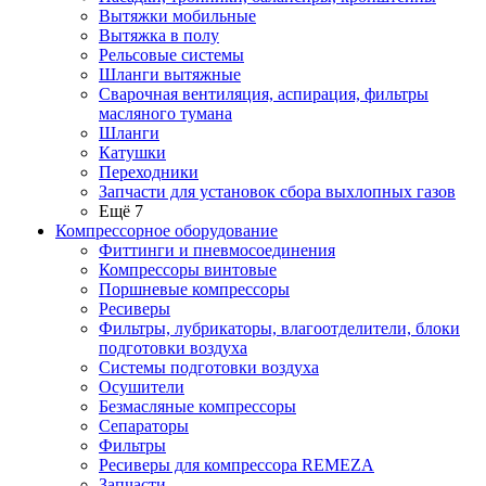
Вытяжки мобильные
Вытяжка в полу
Рельсовые системы
Шланги вытяжные
Сварочная вентиляция, аспирация, фильтры
масляного тумана
Шланги
Катушки
Переходники
Запчасти для установок сбора выхлопных газов
Ещё 7
Компрессорное оборудование
Фиттинги и пневмосоединения
Компрессоры винтовые
Поршневые компрессоры
Ресиверы
Фильтры, лубрикаторы, влагоотделители, блоки
подготовки воздуха
Системы подготовки воздуха
Осушители
Безмасляные компрессоры
Сепараторы
Фильтры
Ресиверы для компрессора REMEZA
Запчасти