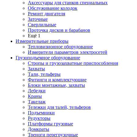
Аксессуары для станков специальных
Обслуживание колодок
Ремонт двигателя
Заточные
Сверлильные
Проточка дисков и барабанов
Ещё 1
Измерительные приборы
Тепловизионное оборудование
Измерители параметров электросетей
Грузоподъемное оборудование
Стропы и грузозахватные приспособления
Захваты
Тали, тельферы
Фитинги и комплектующие
Блоки монтажные, захваты
Лебедки
Краны
Такелаж
Тележки для талей, тельферов
Подъемники
Редукторы
Платформы грузовые
Домкраты
Треноги перегрузочные