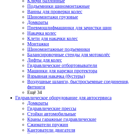
Ключи баллонные
Подъемники шиномонтажные
Ванны для проверки колес
Шиномонтажи грузовые
Домкраты
Пневмошлифмашинки для зачистки шин
Накачка колес
Клети для накачки колес
Монтажки
Шиномонтажные подъемники
Балансировочные стенды для мотоколёс
Лифты для колес
Гидравлические отбортовыватели
Машинки для нарезки протектора
Взрывная накачка (бустеры)
Воздушные шланги, быстросъемные соединения,
фитинги
Ещё 34
Гидравлическое оборудование для автосервиса
Домкраты
Гидравлические прессы
Стойки автомобильные
Краны гаражные гидравлические
Сжиматели пружин
Кантователи двигателя