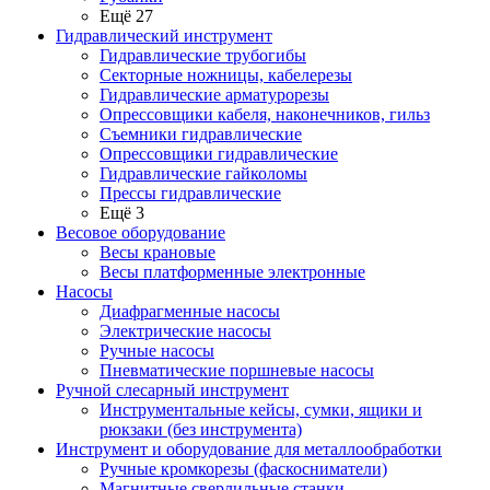
Ещё 27
Гидравлический инструмент
Гидравлические трубогибы
Секторные ножницы, кабелерезы
Гидравлические арматурорезы
Опрессовщики кабеля, наконечников, гильз
Съемники гидравлические
Опрессовщики гидравлические
Гидравлические гайколомы
Прессы гидравлические
Ещё 3
Весовое оборудование
Весы крановые
Весы платформенные электронные
Насосы
Диафрагменные насосы
Электрические насосы
Ручные насосы
Пневматические поршневые насосы
Ручной слесарный инструмент
Инструментальные кейсы, сумки, ящики и
рюкзаки (без инструмента)
Инструмент и оборудование для металлообработки
Ручные кромкорезы (фаскосниматели)
Магнитные сверлильные станки