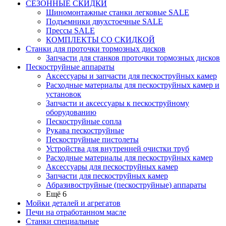
СЕЗОННЫЕ СКИДКИ
Шиномонтажные станки легковые SALE
Подъемники двухстоечные SALE
Прессы SALE
КОМПЛЕКТЫ СО СКИДКОЙ
Станки для проточки тормозных дисков
Запчасти для станков проточки тормозных дисков
Пескоструйные аппараты
Аксессуары и запчасти для пескоструйных камер
Расходные материалы для пескоструйных камер и
установок
Запчасти и аксессуары к пескоструйному
оборудованию
Пескоструйные сопла
Рукава пескоструйные
Пескоструйные пистолеты
Устройства для внутренней очистки труб
Расходные материалы для пескоструйных камер
Аксессуары для пескоструйных камер
Запчасти для пескоструйных камер
Абразивоструйные (пескоструйные) аппараты
Ещё 6
Мойки деталей и агрегатов
Печи на отработанном масле
Станки специальные