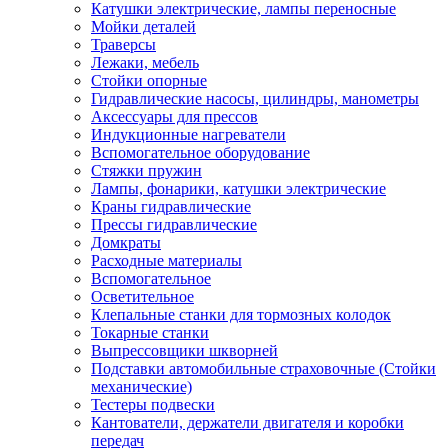
Катушки электрические, лампы переносные
Мойки деталей
Траверсы
Лежаки, мебель
Стойки опорные
Гидравлические насосы, цилиндры, манометры
Аксессуары для прессов
Индукционные нагреватели
Вспомогательное оборудование
Стяжки пружин
Лампы, фонарики, катушки электрические
Краны гидравлические
Прессы гидравлические
Домкраты
Расходные материалы
Вспомогательное
Осветительное
Клепальные станки для тормозных колодок
Токарные станки
Выпрессовщики шкворней
Подставки автомобильные страховочные (Стойки
механические)
Тестеры подвески
Кантователи, держатели двигателя и коробки
передач