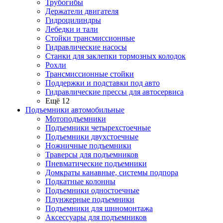
Трубогибы
Держатели двигателя
Гидроцилиндры
Лебедки и тали
Стойки трансмиссионные
Гидравлические насосы
Cтанки для заклепки тормозных колодок
Рохли
Трансмиссионные стойки
Поддержки и подставки под авто
Гидравлические прессы для автосервиса
Ещё 12
Подъемники автомобильные
Мотоподъемники
Подъемники четырехстоечные
Подъемники двухстоечные
Ножничные подъемники
Траверсы для подъемников
Пневматические подъемники
Домкраты канавные, системы подпора
Подкатные колонны
Подъемники одностоечные
Плунжерные подъемники
Подъемники для шиномонтажа
Аксессуары для подъемников