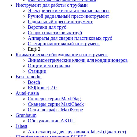
Инструмент для работы с трубами
Электрические испытательные насосы
Ручной радиальный пресс-инструмент
Радиальный пресс-инструмент
Верстаки для труб
Сварка пластиковых труб
Аппараты для сварки пластиковых труб
Слесарно-монтажный инструмент
Ещё 2
Климатическое оборудование и инструмент
Динамометрические ключи для кондиционеров
Опции и материалы
Станции
Bosch-modul
Bosch
ESI[tronic] 2.0
Autel-russia
Сканеры серии MaxiDiag
Сканеры серии MaxiCheck
Осциллографы MaxiScope
Grunbaum
Обслуживание АКПП
Jaltest
Автосканеры для грузовиков Jaltest (Джалтест)