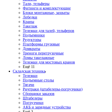
Тали, тельферы
Фитинги и комплектующие
Блоки монтажные, захваты
Лебедки
Краны
Такелаж
Тележки для талей, тельферов
Подъемники
Редукторы
Платформы грузовые
Домкраты
Треноги перегрузочные
Ломы такелажные
Тележки для мостовых кранов
Ещё 11
Складская техника
Тележки
Подъемные столы
Тягачи
Ричтраки (штабелеры-погрузчики)
Сборщики заказов
Штабелеры
Погрузчики
АКБ и зарядные устройства
Ещё 3