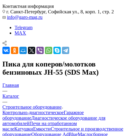
Контактная информация
г. Санкт-Петербург, Софийская ул., 8, корп. 1, стр. 2
info@garo-mag.ru
Telegram
MAX
Пика для коперов/молотков
бензиновых JH-55 (SDS Max)
Главная
—
Каталог
—
Строительное оборудование
Контрольно-диагностическое
Гаражное
оборудование
Диагностическое оборудование для
автомобилей
Печи на отработанном
масле
Катушки
Емкости
Строительное и производственное
оборудование
Оборудование AdBlue
Маслосборное