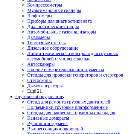
Компрессометры
Мультимарочные сканеры
Люфтомеры
Приборы для диагностики авто
Диагностические стенды
Автомобильные газоанализаторы
Дымомеры
Тормозные стенды
Дизельное оборудование
Линии технического контроля для грузовых
автомобилей и универсальные
Автосканеры
Прочие измерительные инструменты
Стенды для проверки генераторов и стартеров
Стетоскопы
Дымогенераторы
Ещё 21
Грузовое оборудование
Стенд для ремонта грузовых двигателей
Подъемники грузовые платформенные
Стенды для наклепки тормозных накладок
Канавные домкраты
Ручной инструмент
Выпрессовщики шкворней