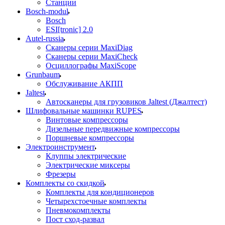
Станции
Bosch-modul
Bosch
ESI[tronic] 2.0
Autel-russia
Сканеры серии MaxiDiag
Сканеры серии MaxiCheck
Осциллографы MaxiScope
Grunbaum
Обслуживание АКПП
Jaltest
Автосканеры для грузовиков Jaltest (Джалтест)
Шлифовальные машинки RUPES
Винтовые компрессоры
Дизельные передвижные компрессоры
Поршневые компрессоры
Электроинструмент
Клуппы электрические
Электрические миксеры
Фрезеры
Комплекты со скидкой
Комплекты для кондиционеров
Четырехстоечные комплекты
Пневмокомплекты
Пост сход-развал