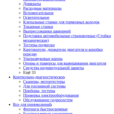
Домкраты
Расходные материалы
Вспомогательное
Осветительное
Клепальные станки для тормозных колодок
Токарные станки
Выпрессовщики шкворней
Подставки автомобильные страховочные (Стойки
механические)
Тестеры подвески
Кантователи, держатели двигателя и коробки
передач
Ультразвуковые ванны
Опоры и траверсы для вывешивания двигателя
Средства индивидуальной защиты
Ещё 33
Контрольно-диагностическое
Сканеры, мотортестеры
Для топливной системы
Приборы, тестеры
Проверка электрооборудования
Обслуживание гидросистем
Все для пневмолиний
Фитинги быстросъемные
Быстросъемные соединения