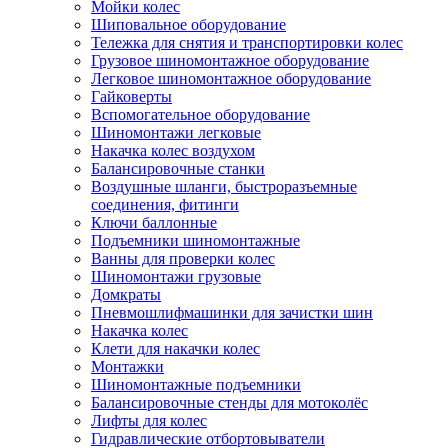
Мойки колес
Шиповальное оборудование
Тележка для снятия и транспортировки колес
Грузовое шиномонтажное оборудование
Легковое шиномонтажное оборудование
Гайковерты
Вспомогательное оборудование
Шиномонтажи легковые
Накачка колес воздухом
Балансировочные станки
Воздушные шланги, быстроразъемные
соединения, фитинги
Ключи баллонные
Подъемники шиномонтажные
Ванны для проверки колес
Шиномонтажи грузовые
Домкраты
Пневмошлифмашинки для зачистки шин
Накачка колес
Клети для накачки колес
Монтажки
Шиномонтажные подъемники
Балансировочные стенды для мотоколёс
Лифты для колес
Гидравлические отбортовыватели