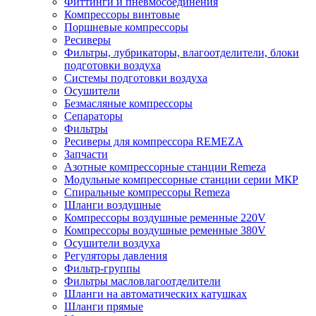
Фиттинги и пневмосоединения
Компрессоры винтовые
Поршневые компрессоры
Ресиверы
Фильтры, лубрикаторы, влагоотделители, блоки
подготовки воздуха
Системы подготовки воздуха
Осушители
Безмасляные компрессоры
Сепараторы
Фильтры
Ресиверы для компрессора REMEZA
Запчасти
Азотные компрессорные станции Remeza
Модульные компрессорные станции серии МКР
Спиральные компрессоры Remeza
Шланги воздушные
Компрессоры воздушные ременные 220V
Компрессоры воздушные ременные 380V
Осушители воздуха
Регуляторы давления
Фильтр-группы
Фильтры масловлагоотделители
Шланги на автоматических катушках
Шланги прямые