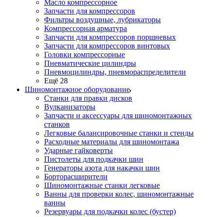
Масло компрессорное
Запчасти для компрессоров
Фильтры воздушные, лубрикаторы
Компрессорная арматура
Запчасти для компрессоров поршневых
Запчасти для компрессоров винтовых
Головки компрессорные
Пневматические цилиндры
Пневмоцилиндры, пневмораспределители
Ещё 28
Шиномонтажное оборудование
Станки для правки дисков
Вулканизаторы
Запчасти и аксессуары для шиномонтажных
станков
Легковые балансировочные станки и стенды
Расходные материалы для шиномонтажа
Ударные гайковерты
Пистолеты для подкачки шин
Генераторы азота для накачки шин
Борторасширители
Шиномонтажные станки легковые
Ванны для проверки колес, шиномонтажные
ванны
Резервуары для подкачки колес (бустер)