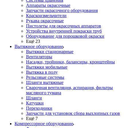
Системы хранения
Аппараты окрасочные
Запчасти окрасочного оборудования
Краскоизмельчители
Рукава окрасочные
Пистолеты для окрасочных аппаратов
Устройства внутренней покраски труб
Оборудование для порошковой окраски
Ещё 23
Вытяжное оборудование
Вытяжки стационарные
Вентиляторы
Насадки, тройники, балансиры, кронштейны
Вытяжки мобильные
Вытяжка в полу
Рельсовые системы
Шланги вытяжные
Сварочная вентиляция, аспирация, фильтры
масляного тумана
Шланги
Катушки
Переходники
Запчасти для установок сбора выхлопных газов
Ещё 7
Компрессорное оборудование