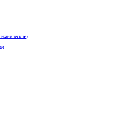
еханические)
ач