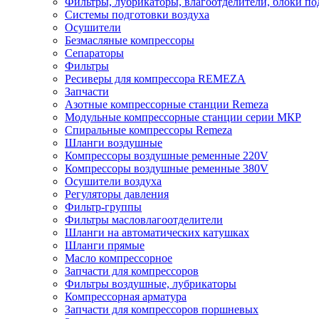
Фильтры, лубрикаторы, влагоотделители, блоки по
Системы подготовки воздуха
Осушители
Безмасляные компрессоры
Сепараторы
Фильтры
Ресиверы для компрессора REMEZA
Запчасти
Азотные компрессорные станции Remeza
Модульные компрессорные станции серии МКР
Спиральные компрессоры Remeza
Шланги воздушные
Компрессоры воздушные ременные 220V
Компрессоры воздушные ременные 380V
Осушители воздуха
Регуляторы давления
Фильтр-группы
Фильтры масловлагоотделители
Шланги на автоматических катушках
Шланги прямые
Масло компрессорное
Запчасти для компрессоров
Фильтры воздушные, лубрикаторы
Компрессорная арматура
Запчасти для компрессоров поршневых