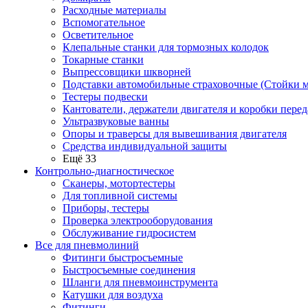
Расходные материалы
Вспомогательное
Осветительное
Клепальные станки для тормозных колодок
Токарные станки
Выпрессовщики шкворней
Подставки автомобильные страховочные (Стойки м
Тестеры подвески
Кантователи, держатели двигателя и коробки перед
Ультразвуковые ванны
Опоры и траверсы для вывешивания двигателя
Средства индивидуальной защиты
Ещё 33
Контрольно-диагностическое
Сканеры, мотортестеры
Для топливной системы
Приборы, тестеры
Проверка электрооборудования
Обслуживание гидросистем
Все для пневмолиний
Фитинги быстросъемные
Быстросъемные соединения
Шланги для пневмоинструмента
Катушки для воздуха
Фитинги