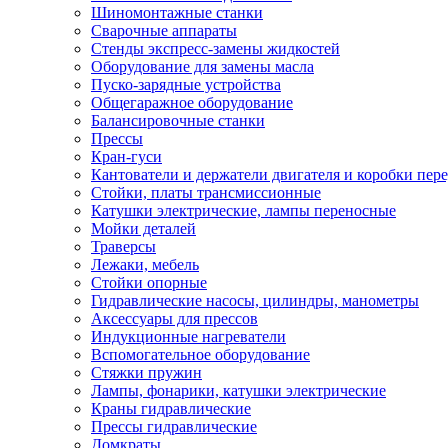
Шиномонтажные станки
Сварочные аппараты
Стенды экспресс-замены жидкостей
Оборудование для замены масла
Пуско-зарядные устройства
Общегаражное оборудование
Балансировочные станки
Прессы
Кран-гуси
Кантователи и держатели двигателя и коробки пере
Стойки, платы трансмиссионные
Катушки электрические, лампы переносные
Мойки деталей
Траверсы
Лежаки, мебель
Стойки опорные
Гидравлические насосы, цилиндры, манометры
Аксессуары для прессов
Индукционные нагреватели
Вспомогательное оборудование
Стяжки пружин
Лампы, фонарики, катушки электрические
Краны гидравлические
Прессы гидравлические
Домкраты