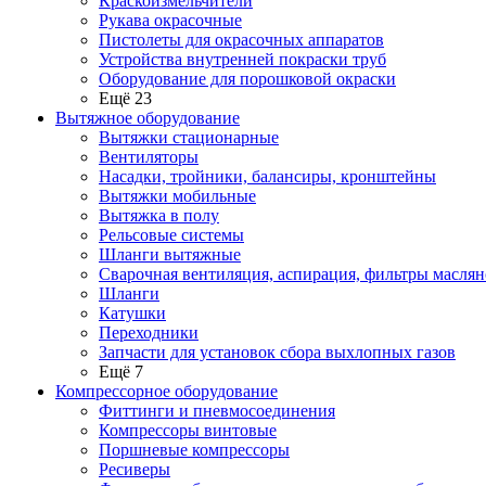
Краскоизмельчители
Рукава окрасочные
Пистолеты для окрасочных аппаратов
Устройства внутренней покраски труб
Оборудование для порошковой окраски
Ещё 23
Вытяжное оборудование
Вытяжки стационарные
Вентиляторы
Насадки, тройники, балансиры, кронштейны
Вытяжки мобильные
Вытяжка в полу
Рельсовые системы
Шланги вытяжные
Сварочная вентиляция, аспирация, фильтры маслян
Шланги
Катушки
Переходники
Запчасти для установок сбора выхлопных газов
Ещё 7
Компрессорное оборудование
Фиттинги и пневмосоединения
Компрессоры винтовые
Поршневые компрессоры
Ресиверы