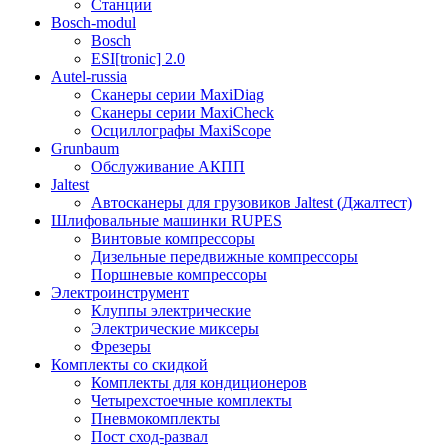
Станции
Bosch-modul
Bosch
ESI[tronic] 2.0
Autel-russia
Сканеры серии MaxiDiag
Сканеры серии MaxiCheck
Осциллографы MaxiScope
Grunbaum
Обслуживание АКПП
Jaltest
Автосканеры для грузовиков Jaltest (Джалтест)
Шлифовальные машинки RUPES
Винтовые компрессоры
Дизельные передвижные компрессоры
Поршневые компрессоры
Электроинструмент
Клуппы электрические
Электрические миксеры
Фрезеры
Комплекты со скидкой
Комплекты для кондиционеров
Четырехстоечные комплекты
Пневмокомплекты
Пост сход-развал