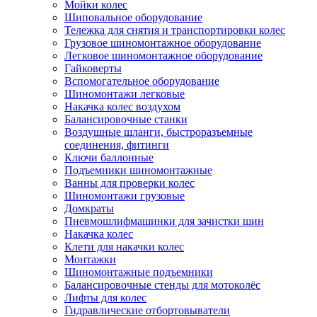
Мойки колес
Шиповальное оборудование
Тележка для снятия и транспортировки колес
Грузовое шиномонтажное оборудование
Легковое шиномонтажное оборудование
Гайковерты
Вспомогательное оборудование
Шиномонтажи легковые
Накачка колес воздухом
Балансировочные станки
Воздушные шланги, быстроразъемные
соединения, фитинги
Ключи баллонные
Подъемники шиномонтажные
Ванны для проверки колес
Шиномонтажи грузовые
Домкраты
Пневмошлифмашинки для зачистки шин
Накачка колес
Клети для накачки колес
Монтажки
Шиномонтажные подъемники
Балансировочные стенды для мотоколёс
Лифты для колес
Гидравлические отбортовыватели