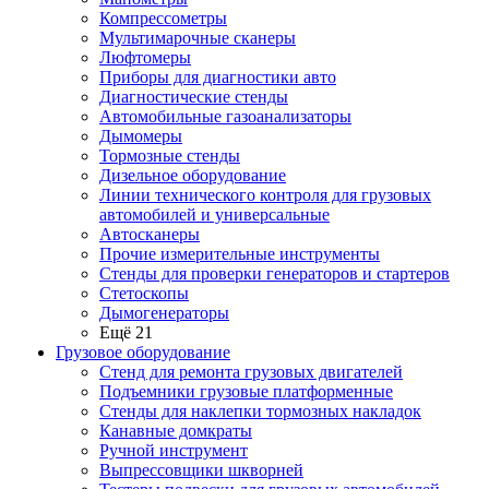
Компрессометры
Мультимарочные сканеры
Люфтомеры
Приборы для диагностики авто
Диагностические стенды
Автомобильные газоанализаторы
Дымомеры
Тормозные стенды
Дизельное оборудование
Линии технического контроля для грузовых
автомобилей и универсальные
Автосканеры
Прочие измерительные инструменты
Стенды для проверки генераторов и стартеров
Стетоскопы
Дымогенераторы
Ещё 21
Грузовое оборудование
Стенд для ремонта грузовых двигателей
Подъемники грузовые платформенные
Стенды для наклепки тормозных накладок
Канавные домкраты
Ручной инструмент
Выпрессовщики шкворней