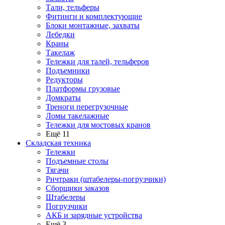
Тали, тельферы
Фитинги и комплектующие
Блоки монтажные, захваты
Лебедки
Краны
Такелаж
Тележки для талей, тельферов
Подъемники
Редукторы
Платформы грузовые
Домкраты
Треноги перегрузочные
Ломы такелажные
Тележки для мостовых кранов
Ещё 11
Складская техника
Тележки
Подъемные столы
Тягачи
Ричтраки (штабелеры-погрузчики)
Сборщики заказов
Штабелеры
Погрузчики
АКБ и зарядные устройства
Ещё 3