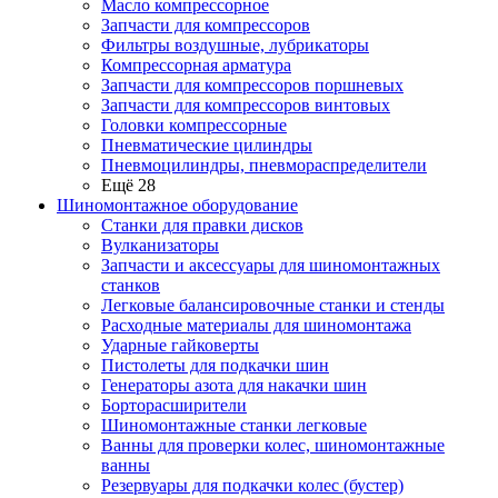
Масло компрессорное
Запчасти для компрессоров
Фильтры воздушные, лубрикаторы
Компрессорная арматура
Запчасти для компрессоров поршневых
Запчасти для компрессоров винтовых
Головки компрессорные
Пневматические цилиндры
Пневмоцилиндры, пневмораспределители
Ещё 28
Шиномонтажное оборудование
Станки для правки дисков
Вулканизаторы
Запчасти и аксессуары для шиномонтажных
станков
Легковые балансировочные станки и стенды
Расходные материалы для шиномонтажа
Ударные гайковерты
Пистолеты для подкачки шин
Генераторы азота для накачки шин
Борторасширители
Шиномонтажные станки легковые
Ванны для проверки колес, шиномонтажные
ванны
Резервуары для подкачки колес (бустер)