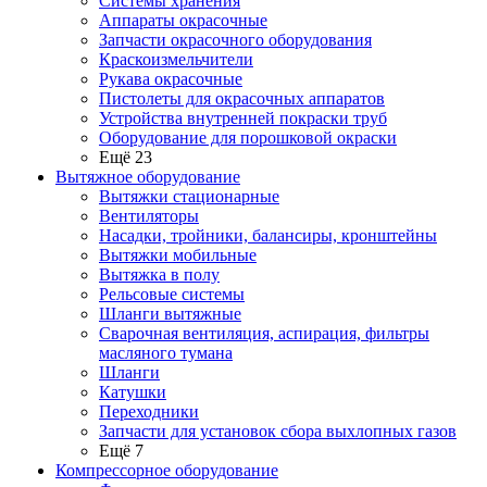
Системы хранения
Аппараты окрасочные
Запчасти окрасочного оборудования
Краскоизмельчители
Рукава окрасочные
Пистолеты для окрасочных аппаратов
Устройства внутренней покраски труб
Оборудование для порошковой окраски
Ещё 23
Вытяжное оборудование
Вытяжки стационарные
Вентиляторы
Насадки, тройники, балансиры, кронштейны
Вытяжки мобильные
Вытяжка в полу
Рельсовые системы
Шланги вытяжные
Сварочная вентиляция, аспирация, фильтры
масляного тумана
Шланги
Катушки
Переходники
Запчасти для установок сбора выхлопных газов
Ещё 7
Компрессорное оборудование