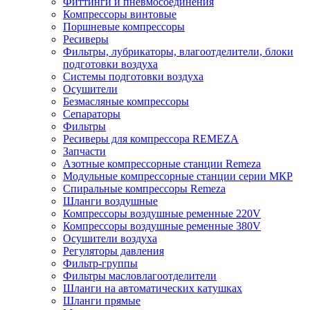
Фиттинги и пневмосоединения
Компрессоры винтовые
Поршневые компрессоры
Ресиверы
Фильтры, лубрикаторы, влагоотделители, блоки
подготовки воздуха
Системы подготовки воздуха
Осушители
Безмасляные компрессоры
Сепараторы
Фильтры
Ресиверы для компрессора REMEZA
Запчасти
Азотные компрессорные станции Remeza
Модульные компрессорные станции серии МКР
Спиральные компрессоры Remeza
Шланги воздушные
Компрессоры воздушные ременные 220V
Компрессоры воздушные ременные 380V
Осушители воздуха
Регуляторы давления
Фильтр-группы
Фильтры масловлагоотделители
Шланги на автоматических катушках
Шланги прямые