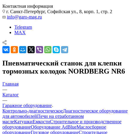
Контактная информация
г. Санкт-Петербург, Софийская ул., 8, корп. 1, стр. 2
info@garo-mag.ru
Telegram
MAX
Пневматический станок для клепки
тормозных колодок NORDBERG NR6
Главная
—
Каталог
—
Гаражное оборудование
Контрольно-диагностическое
Диагностическое оборудование
для автомобилей
Печи на отработанном
масле
Катушки
Емкости
Строительное и производственное
оборудование
Оборудование AdBlue
Маслосборное
оборудование
Грузовое оборудование
Строительное