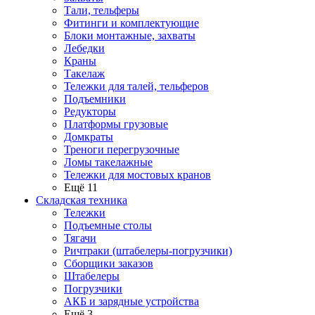
Тали, тельферы
Фитинги и комплектующие
Блоки монтажные, захваты
Лебедки
Краны
Такелаж
Тележки для талей, тельферов
Подъемники
Редукторы
Платформы грузовые
Домкраты
Треноги перегрузочные
Ломы такелажные
Тележки для мостовых кранов
Ещё 11
Складская техника
Тележки
Подъемные столы
Тягачи
Ричтраки (штабелеры-погрузчики)
Сборщики заказов
Штабелеры
Погрузчики
АКБ и зарядные устройства
Ещё 3