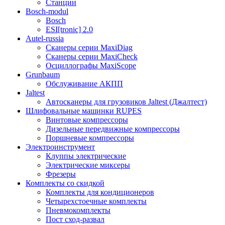
Станции
Bosch-modul
Bosch
ESI[tronic] 2.0
Autel-russia
Сканеры серии MaxiDiag
Сканеры серии MaxiCheck
Осциллографы MaxiScope
Grunbaum
Обслуживание АКПП
Jaltest
Автосканеры для грузовиков Jaltest (Джалтест)
Шлифовальные машинки RUPES
Винтовые компрессоры
Дизельные передвижные компрессоры
Поршневые компрессоры
Электроинструмент
Клуппы электрические
Электрические миксеры
Фрезеры
Комплекты со скидкой
Комплекты для кондиционеров
Четырехстоечные комплекты
Пневмокомплекты
Пост сход-развал