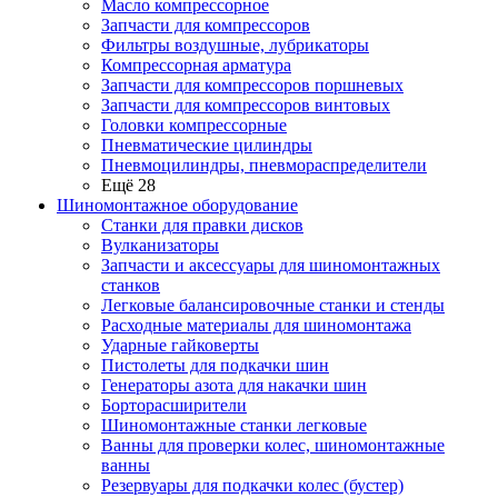
Масло компрессорное
Запчасти для компрессоров
Фильтры воздушные, лубрикаторы
Компрессорная арматура
Запчасти для компрессоров поршневых
Запчасти для компрессоров винтовых
Головки компрессорные
Пневматические цилиндры
Пневмоцилиндры, пневмораспределители
Ещё 28
Шиномонтажное оборудование
Станки для правки дисков
Вулканизаторы
Запчасти и аксессуары для шиномонтажных
станков
Легковые балансировочные станки и стенды
Расходные материалы для шиномонтажа
Ударные гайковерты
Пистолеты для подкачки шин
Генераторы азота для накачки шин
Борторасширители
Шиномонтажные станки легковые
Ванны для проверки колес, шиномонтажные
ванны
Резервуары для подкачки колес (бустер)