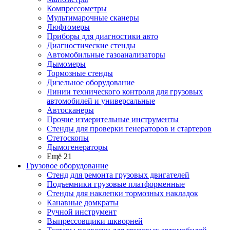
Компрессометры
Мультимарочные сканеры
Люфтомеры
Приборы для диагностики авто
Диагностические стенды
Автомобильные газоанализаторы
Дымомеры
Тормозные стенды
Дизельное оборудование
Линии технического контроля для грузовых
автомобилей и универсальные
Автосканеры
Прочие измерительные инструменты
Стенды для проверки генераторов и стартеров
Стетоскопы
Дымогенераторы
Ещё 21
Грузовое оборудование
Стенд для ремонта грузовых двигателей
Подъемники грузовые платформенные
Стенды для наклепки тормозных накладок
Канавные домкраты
Ручной инструмент
Выпрессовщики шкворней