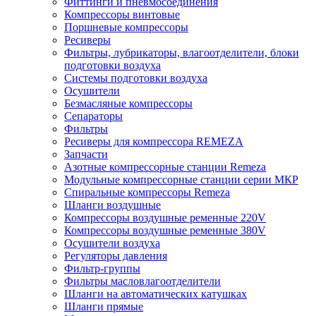
Фиттинги и пневмосоединения
Компрессоры винтовые
Поршневые компрессоры
Ресиверы
Фильтры, лубрикаторы, влагоотделители, блоки
подготовки воздуха
Системы подготовки воздуха
Осушители
Безмасляные компрессоры
Сепараторы
Фильтры
Ресиверы для компрессора REMEZA
Запчасти
Азотные компрессорные станции Remeza
Модульные компрессорные станции серии МКР
Спиральные компрессоры Remeza
Шланги воздушные
Компрессоры воздушные ременные 220V
Компрессоры воздушные ременные 380V
Осушители воздуха
Регуляторы давления
Фильтр-группы
Фильтры масловлагоотделители
Шланги на автоматических катушках
Шланги прямые