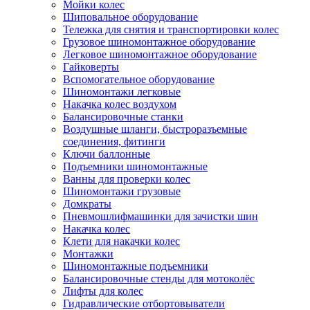
Мойки колес
Шиповальное оборудование
Тележка для снятия и транспортировки колес
Грузовое шиномонтажное оборудование
Легковое шиномонтажное оборудование
Гайковерты
Вспомогательное оборудование
Шиномонтажи легковые
Накачка колес воздухом
Балансировочные станки
Воздушные шланги, быстроразъемные
соединения, фитинги
Ключи баллонные
Подъемники шиномонтажные
Ванны для проверки колес
Шиномонтажи грузовые
Домкраты
Пневмошлифмашинки для зачистки шин
Накачка колес
Клети для накачки колес
Монтажки
Шиномонтажные подъемники
Балансировочные стенды для мотоколёс
Лифты для колес
Гидравлические отбортовыватели