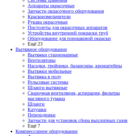
Системы хранения
Аппараты окрасочные
Запчасти окрасочного оборудования
Краскоизмельчители
Рукава окрасочные
Пистолеты для окрасочных аппаратов
Устройства внутренней покраски труб
Оборудование для порошковой окраски
Ещё 23
Вытяжное оборудование
Вытяжки стационарные
Вентиляторы
Насадки, тройники, балансиры, кронштейны
Вытяжки мобильные
Вытяжка в полу
Рельсовые системы
Шланги вытяжные
Сварочная вентиляция, аспирация, фильтры
масляного тумана
Шланги
Катушки
Переходники
Запчасти для установок сбора выхлопных газов
Ещё 7
Компрессорное оборудование