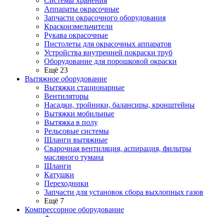
Системы хранения
Аппараты окрасочные
Запчасти окрасочного оборудования
Краскоизмельчители
Рукава окрасочные
Пистолеты для окрасочных аппаратов
Устройства внутренней покраски труб
Оборудование для порошковой окраски
Ещё 23
Вытяжное оборудование
Вытяжки стационарные
Вентиляторы
Насадки, тройники, балансиры, кронштейны
Вытяжки мобильные
Вытяжка в полу
Рельсовые системы
Шланги вытяжные
Сварочная вентиляция, аспирация, фильтры
масляного тумана
Шланги
Катушки
Переходники
Запчасти для установок сбора выхлопных газов
Ещё 7
Компрессорное оборудование