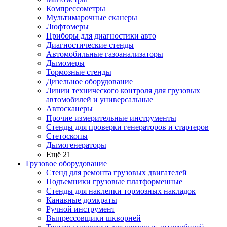
Компрессометры
Мультимарочные сканеры
Люфтомеры
Приборы для диагностики авто
Диагностические стенды
Автомобильные газоанализаторы
Дымомеры
Тормозные стенды
Дизельное оборудование
Линии технического контроля для грузовых
автомобилей и универсальные
Автосканеры
Прочие измерительные инструменты
Стенды для проверки генераторов и стартеров
Стетоскопы
Дымогенераторы
Ещё 21
Грузовое оборудование
Стенд для ремонта грузовых двигателей
Подъемники грузовые платформенные
Стенды для наклепки тормозных накладок
Канавные домкраты
Ручной инструмент
Выпрессовщики шкворней