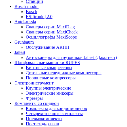
Станции
Bosch-modul
Bosch
ESI[tronic] 2.0
Autel-russia
Сканеры серии MaxiDiag
Сканеры серии MaxiCheck
Осциллографы MaxiScope
Grunbaum
Обслуживание АКПП
Jaltest
Автосканеры для грузовиков Jaltest (Джалтест)
Шлифовальные машинки RUPES
Винтовые компрессоры
Дизельные передвижные компрессоры
Поршневые компрессоры
Электроинструмент
Клуппы электрические
Электрические миксеры
Фрезеры
Комплекты со скидкой
Комплекты для кондиционеров
Четырехстоечные комплекты
Пневмокомплекты
Пост сход-развал