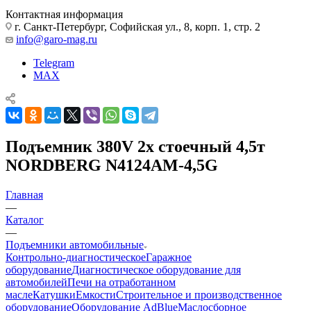
Контактная информация
г. Санкт-Петербург, Софийская ул., 8, корп. 1, стр. 2
info@garo-mag.ru
Telegram
MAX
Подъемник 380V 2х стоечный 4,5т
NORDBERG N4124AM-4,5G
Главная
—
Каталог
—
Подъемники автомобильные
Контрольно-диагностическое
Гаражное
оборудование
Диагностическое оборудование для
автомобилей
Печи на отработанном
масле
Катушки
Емкости
Строительное и производственное
оборудование
Оборудование AdBlue
Маслосборное