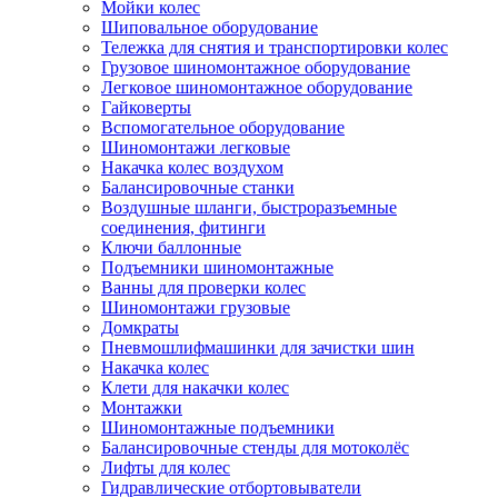
Мойки колес
Шиповальное оборудование
Тележка для снятия и транспортировки колес
Грузовое шиномонтажное оборудование
Легковое шиномонтажное оборудование
Гайковерты
Вспомогательное оборудование
Шиномонтажи легковые
Накачка колес воздухом
Балансировочные станки
Воздушные шланги, быстроразъемные
соединения, фитинги
Ключи баллонные
Подъемники шиномонтажные
Ванны для проверки колес
Шиномонтажи грузовые
Домкраты
Пневмошлифмашинки для зачистки шин
Накачка колес
Клети для накачки колес
Монтажки
Шиномонтажные подъемники
Балансировочные стенды для мотоколёс
Лифты для колес
Гидравлические отбортовыватели