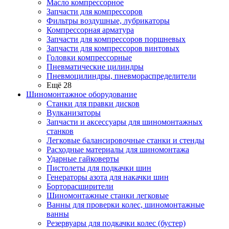
Масло компрессорное
Запчасти для компрессоров
Фильтры воздушные, лубрикаторы
Компрессорная арматура
Запчасти для компрессоров поршневых
Запчасти для компрессоров винтовых
Головки компрессорные
Пневматические цилиндры
Пневмоцилиндры, пневмораспределители
Ещё 28
Шиномонтажное оборудование
Станки для правки дисков
Вулканизаторы
Запчасти и аксессуары для шиномонтажных
станков
Легковые балансировочные станки и стенды
Расходные материалы для шиномонтажа
Ударные гайковерты
Пистолеты для подкачки шин
Генераторы азота для накачки шин
Борторасширители
Шиномонтажные станки легковые
Ванны для проверки колес, шиномонтажные
ванны
Резервуары для подкачки колес (бустер)