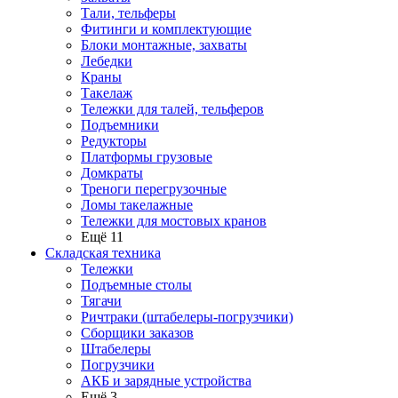
Тали, тельферы
Фитинги и комплектующие
Блоки монтажные, захваты
Лебедки
Краны
Такелаж
Тележки для талей, тельферов
Подъемники
Редукторы
Платформы грузовые
Домкраты
Треноги перегрузочные
Ломы такелажные
Тележки для мостовых кранов
Ещё 11
Складская техника
Тележки
Подъемные столы
Тягачи
Ричтраки (штабелеры-погрузчики)
Сборщики заказов
Штабелеры
Погрузчики
АКБ и зарядные устройства
Ещё 3