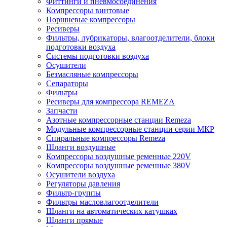
Фиттинги и пневмосоединения
Компрессоры винтовые
Поршневые компрессоры
Ресиверы
Фильтры, лубрикаторы, влагоотделители, блоки
подготовки воздуха
Системы подготовки воздуха
Осушители
Безмасляные компрессоры
Сепараторы
Фильтры
Ресиверы для компрессора REMEZA
Запчасти
Азотные компрессорные станции Remeza
Модульные компрессорные станции серии МКР
Спиральные компрессоры Remeza
Шланги воздушные
Компрессоры воздушные ременные 220V
Компрессоры воздушные ременные 380V
Осушители воздуха
Регуляторы давления
Фильтр-группы
Фильтры масловлагоотделители
Шланги на автоматических катушках
Шланги прямые