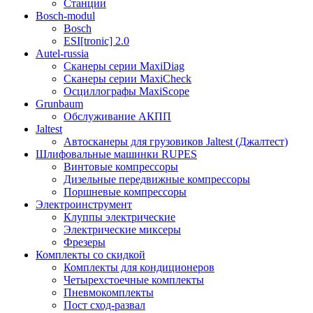
Станции
Bosch-modul
Bosch
ESI[tronic] 2.0
Autel-russia
Сканеры серии MaxiDiag
Сканеры серии MaxiCheck
Осциллографы MaxiScope
Grunbaum
Обслуживание АКПП
Jaltest
Автосканеры для грузовиков Jaltest (Джалтест)
Шлифовальные машинки RUPES
Винтовые компрессоры
Дизельные передвижные компрессоры
Поршневые компрессоры
Электроинструмент
Клуппы электрические
Электрические миксеры
Фрезеры
Комплекты со скидкой
Комплекты для кондиционеров
Четырехстоечные комплекты
Пневмокомплекты
Пост сход-развал