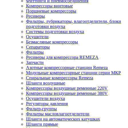
Фиттинги и пневмосоединения
Компрессоры винтовые
Поршневые компрессоры
Ресиверы
Фильтры, лубрикаторы, влагоотделители, блоки
подготовки воздуха
Системы подготовки воздуха
Осушители
Безмасляные компрессоры
Сепараторы
Фильтры
Ресиверы для компрессора REMEZA
Запчасти
Азотные компрессорные станции Remeza
Модульные компрессорные станции серии МКР
Спиральные компрессоры Remeza
Шланги воздушные
Компрессоры воздушные ременные 220V
Компрессоры воздушные ременные 380V
Осушители воздуха
Регуляторы давления
Фильтр-группы
Фильтры масловлагоотделители
Шланги на автоматических катушках
Шланги прямые