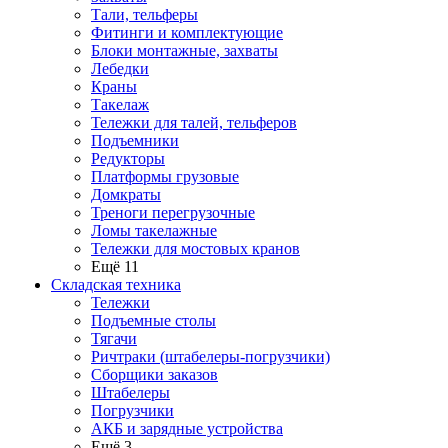
Тали, тельферы
Фитинги и комплектующие
Блоки монтажные, захваты
Лебедки
Краны
Такелаж
Тележки для талей, тельферов
Подъемники
Редукторы
Платформы грузовые
Домкраты
Треноги перегрузочные
Ломы такелажные
Тележки для мостовых кранов
Ещё 11
Складская техника
Тележки
Подъемные столы
Тягачи
Ричтраки (штабелеры-погрузчики)
Сборщики заказов
Штабелеры
Погрузчики
АКБ и зарядные устройства
Ещё 3