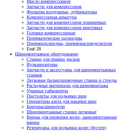
Масло компрессорное
Запчасти для компрессоров
Фильтры воздушные, лубрикаторы
Компрессорная арматура
Запчасти для компрессоров поршневых
Запчасти для компрессоров винтовых
Головки компрессорные
Пневматические цилиндры
Пневмоцилиндры, пневмораспределители
Ещё 28
Шиномонтажное оборудование
Станки для правки дисков
Вулканизаторы
Запчасти и аксессуары для шиномонтажных
станков
Легковые балансировочные станки и стенды
Расходные материалы для шиномонтажа
Ударные гайковерты
Пистолеты для подкачки шин
Генераторы азота для накачки шин
Борторасширители
Шиномонтажные станки легковые
Ванны для проверки колес, шиномонтажные
ванны
Резервуары для подкачки колес (бустер)