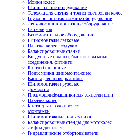
Мойки колес
Шиповальное оборудование
Тележка для снятия и транспортировки колес
Грузовое шиномонтажное оборудование
Легковое шиномонтажное оборудование
Гайковерты
Вспомогательное оборудование
Шиномонтажи легковые
Накачка колес воздухом
Балансировочные станки
Воздушные шланги, быстроразъемные
соединения, фитинги
Ключи баллонные
Подъемники шиномонтажные
Ванны для проверки колес
Шиномонтажи грузовые
Домкраты
Пневмошлифмашинки для зачистки шин
Накачка колес
Клети для накачки колес
Монтажки
Шиномонтажные подъемники
Балансировочные стенды для мотоколёс
Лифты для колес
Гидравлические отбортовыватели