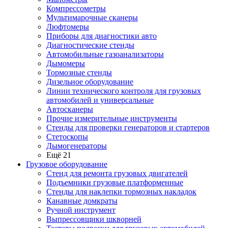
Компрессометры
Мультимарочные сканеры
Люфтомеры
Приборы для диагностики авто
Диагностические стенды
Автомобильные газоанализаторы
Дымомеры
Тормозные стенды
Дизельное оборудование
Линии технического контроля для грузовых
автомобилей и универсальные
Автосканеры
Прочие измерительные инструменты
Стенды для проверки генераторов и стартеров
Стетоскопы
Дымогенераторы
Ещё 21
Грузовое оборудование
Стенд для ремонта грузовых двигателей
Подъемники грузовые платформенные
Стенды для наклепки тормозных накладок
Канавные домкраты
Ручной инструмент
Выпрессовщики шкворней