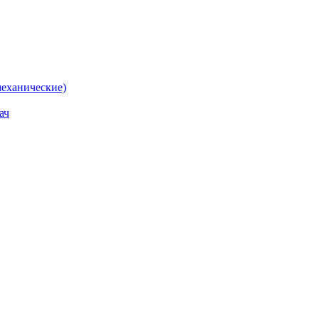
еханические)
ач