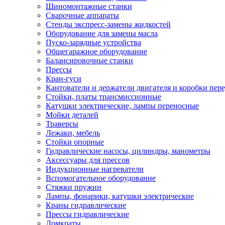
Шиномонтажные станки
Сварочные аппараты
Стенды экспресс-замены жидкостей
Оборудование для замены масла
Пуско-зарядные устройства
Общегаражное оборудование
Балансировочные станки
Прессы
Кран-гуси
Кантователи и держатели двигателя и коробки пере
Стойки, платы трансмиссионные
Катушки электрические, лампы переносные
Мойки деталей
Траверсы
Лежаки, мебель
Стойки опорные
Гидравлические насосы, цилиндры, манометры
Аксессуары для прессов
Индукционные нагреватели
Вспомогательное оборудование
Стяжки пружин
Лампы, фонарики, катушки электрические
Краны гидравлические
Прессы гидравлические
Домкраты