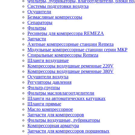
Фильтры, лубрикаторы, влагоотделители, блоки по
Системы подготовки воздуха
Осушители
Безмасляные компрессоры
Сепараторы
Фильтры
Ресиверы для компрессора REMEZA
Запчасти
Азотные компрессорные станции Remeza
Модульные компрессорные станции серии МКР
Спиральные компрессоры Remeza
Шланги воздушные
Компрессоры воздушные ременные 220V
Компрессоры воздушные ременные 380V
Осушители воздуха
Регуляторы давления
Фильтр-группы
Фильтры масловлагоотделители
Шланги на автоматических катушках
Шланги прямые
Масло компрессорное
Запчасти для компрессоров
Фильтры воздушные, лубрикаторы
Компрессорная арматура
Запчасти для компрессоров поршневых