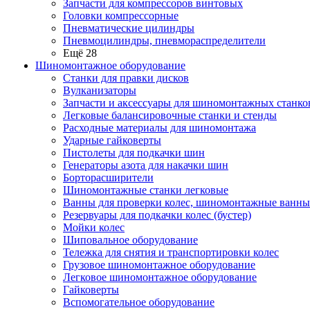
Запчасти для компрессоров винтовых
Головки компрессорные
Пневматические цилиндры
Пневмоцилиндры, пневмораспределители
Ещё 28
Шиномонтажное оборудование
Станки для правки дисков
Вулканизаторы
Запчасти и аксессуары для шиномонтажных станко
Легковые балансировочные станки и стенды
Расходные материалы для шиномонтажа
Ударные гайковерты
Пистолеты для подкачки шин
Генераторы азота для накачки шин
Борторасширители
Шиномонтажные станки легковые
Ванны для проверки колес, шиномонтажные ванны
Резервуары для подкачки колес (бустер)
Мойки колес
Шиповальное оборудование
Тележка для снятия и транспортировки колес
Грузовое шиномонтажное оборудование
Легковое шиномонтажное оборудование
Гайковерты
Вспомогательное оборудование