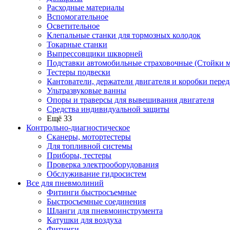
Расходные материалы
Вспомогательное
Осветительное
Клепальные станки для тормозных колодок
Токарные станки
Выпрессовщики шкворней
Подставки автомобильные страховочные (Стойки м
Тестеры подвески
Кантователи, держатели двигателя и коробки перед
Ультразвуковые ванны
Опоры и траверсы для вывешивания двигателя
Средства индивидуальной защиты
Ещё 33
Контрольно-диагностическое
Сканеры, мотортестеры
Для топливной системы
Приборы, тестеры
Проверка электрооборудования
Обслуживание гидросистем
Все для пневмолиний
Фитинги быстросъемные
Быстросъемные соединения
Шланги для пневмоинструмента
Катушки для воздуха
Фитинги