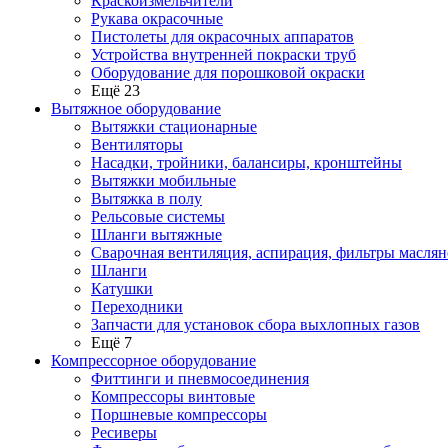
Краскоизмельчители
Рукава окрасочные
Пистолеты для окрасочных аппаратов
Устройства внутренней покраски труб
Оборудование для порошковой окраски
Ещё 23
Вытяжное оборудование
Вытяжки стационарные
Вентиляторы
Насадки, тройники, балансиры, кронштейны
Вытяжки мобильные
Вытяжка в полу
Рельсовые системы
Шланги вытяжные
Сварочная вентиляция, аспирация, фильтры маслян
Шланги
Катушки
Переходники
Запчасти для установок сбора выхлопных газов
Ещё 7
Компрессорное оборудование
Фиттинги и пневмосоединения
Компрессоры винтовые
Поршневые компрессоры
Ресиверы