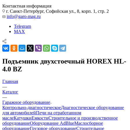
Контактная информация
г. Санкт-Петербург, Софийская ул., 8, корп. 1, стр. 2
info@garo-mag.ru
Telegram
MAX
Подъемник двухстоечный HOREX HL-
4.0 BZ
Главная
—
Каталог
—
Гаражное оборудование
Контрольно-диагностическое
Диагностическое оборудование
для автомобилей
Печи на отработанном
масле
Катушки
Емкости
Строительное и производственное
оборудование
Оборудование AdBlue
Маслосборное
оборудование
Грузовое оборудование
Строительное