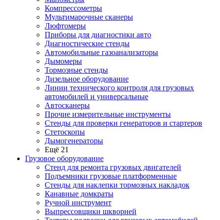
Компрессометры
Мультимарочные сканеры
Люфтомеры
Приборы для диагностики авто
Диагностические стенды
Автомобильные газоанализаторы
Дымомеры
Тормозные стенды
Дизельное оборудование
Линии технического контроля для грузовых
автомобилей и универсальные
Автосканеры
Прочие измерительные инструменты
Стенды для проверки генераторов и стартеров
Стетоскопы
Дымогенераторы
Ещё 21
Грузовое оборудование
Стенд для ремонта грузовых двигателей
Подъемники грузовые платформенные
Стенды для наклепки тормозных накладок
Канавные домкраты
Ручной инструмент
Выпрессовщики шкворней