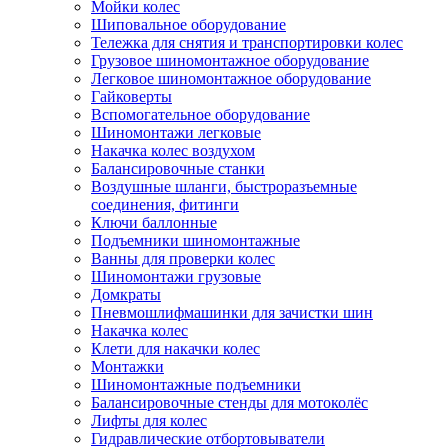
Мойки колес
Шиповальное оборудование
Тележка для снятия и транспортировки колес
Грузовое шиномонтажное оборудование
Легковое шиномонтажное оборудование
Гайковерты
Вспомогательное оборудование
Шиномонтажи легковые
Накачка колес воздухом
Балансировочные станки
Воздушные шланги, быстроразъемные
соединения, фитинги
Ключи баллонные
Подъемники шиномонтажные
Ванны для проверки колес
Шиномонтажи грузовые
Домкраты
Пневмошлифмашинки для зачистки шин
Накачка колес
Клети для накачки колес
Монтажки
Шиномонтажные подъемники
Балансировочные стенды для мотоколёс
Лифты для колес
Гидравлические отбортовыватели