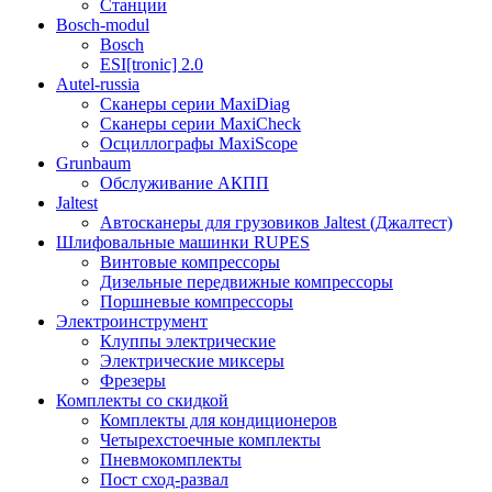
Станции
Bosch-modul
Bosch
ESI[tronic] 2.0
Autel-russia
Сканеры серии MaxiDiag
Сканеры серии MaxiCheck
Осциллографы MaxiScope
Grunbaum
Обслуживание АКПП
Jaltest
Автосканеры для грузовиков Jaltest (Джалтест)
Шлифовальные машинки RUPES
Винтовые компрессоры
Дизельные передвижные компрессоры
Поршневые компрессоры
Электроинструмент
Клуппы электрические
Электрические миксеры
Фрезеры
Комплекты со скидкой
Комплекты для кондиционеров
Четырехстоечные комплекты
Пневмокомплекты
Пост сход-развал