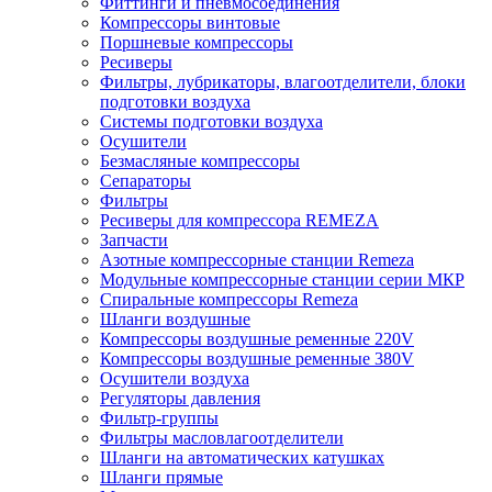
Фиттинги и пневмосоединения
Компрессоры винтовые
Поршневые компрессоры
Ресиверы
Фильтры, лубрикаторы, влагоотделители, блоки
подготовки воздуха
Системы подготовки воздуха
Осушители
Безмасляные компрессоры
Сепараторы
Фильтры
Ресиверы для компрессора REMEZA
Запчасти
Азотные компрессорные станции Remeza
Модульные компрессорные станции серии МКР
Спиральные компрессоры Remeza
Шланги воздушные
Компрессоры воздушные ременные 220V
Компрессоры воздушные ременные 380V
Осушители воздуха
Регуляторы давления
Фильтр-группы
Фильтры масловлагоотделители
Шланги на автоматических катушках
Шланги прямые