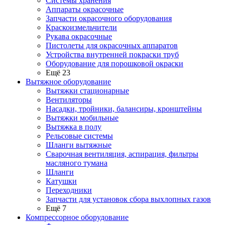
Системы хранения
Аппараты окрасочные
Запчасти окрасочного оборудования
Краскоизмельчители
Рукава окрасочные
Пистолеты для окрасочных аппаратов
Устройства внутренней покраски труб
Оборудование для порошковой окраски
Ещё 23
Вытяжное оборудование
Вытяжки стационарные
Вентиляторы
Насадки, тройники, балансиры, кронштейны
Вытяжки мобильные
Вытяжка в полу
Рельсовые системы
Шланги вытяжные
Сварочная вентиляция, аспирация, фильтры
масляного тумана
Шланги
Катушки
Переходники
Запчасти для установок сбора выхлопных газов
Ещё 7
Компрессорное оборудование