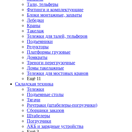
Тали, тельферы
Фитинги и комплектующие
Блоки монтажные, захваты
Лебедки
Краны
Такелаж
Тележки для талей, тельферов
Подъемники
Редукторы
Платформы грузовые
Домкраты
Треноги перегрузочные
Ломы такелажные
Тележки для мостовых кранов
Ещё 11
Складская техника
Тележки
Подъемные столы
Тягачи
Ричтраки (штабелеры-погрузчики)
Сборщики заказов
Штабелеры
Погрузчики
АКБ и зарядные устройства
Ещё 3