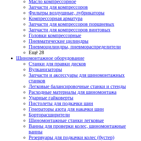
Масло компрессорное
Запчасти для компрессоров
Фильтры воздушные, лубрикаторы
Компрессорная арматура
Запчасти для компрессоров поршневых
Запчасти для компрессоров винтовых
Головки компрессорные
Пневматические цилиндры
Пневмоцилиндры, пневмораспределители
Ещё 28
Шиномонтажное оборудование
Станки для правки дисков
Вулканизаторы
Запчасти и аксессуары для шиномонтажных
станков
Легковые балансировочные станки и стенды
Расходные материалы для шиномонтажа
Ударные гайковерты
Пистолеты для подкачки шин
Генераторы азота для накачки шин
Борторасширители
Шиномонтажные станки легковые
Ванны для проверки колес, шиномонтажные
ванны
Резервуары для подкачки колес (бустер)