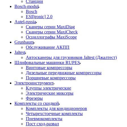
Станции
Bosch-modul
Bosch
ESI[tronic] 2.0
Autel-russia
Сканеры серии MaxiDiag
Сканеры серии MaxiCheck
Осциллографы MaxiScope
Grunbaum
Обслуживание АКПП
Jaltest
Автосканеры для грузовиков Jaltest (Джалтест)
Шлифовальные машинки RUPES
Винтовые компрессоры
Дизельные передвижные компрессоры
Поршневые компрессоры
Электроинструмент
Клуппы электрические
Электрические миксеры
Фрезеры
Комплекты со скидкой
Комплекты для кондиционеров
Четырехстоечные комплекты
Пневмокомплекты
Пост сход-развал