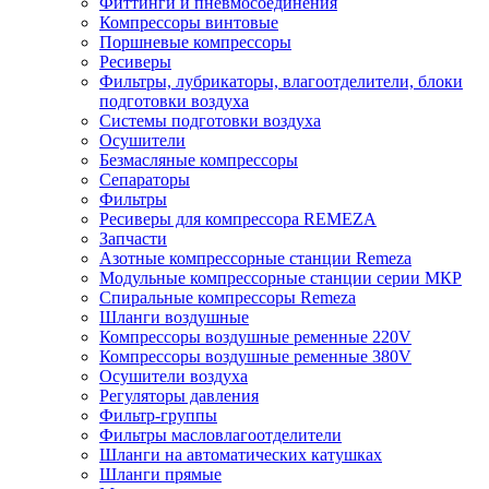
Фиттинги и пневмосоединения
Компрессоры винтовые
Поршневые компрессоры
Ресиверы
Фильтры, лубрикаторы, влагоотделители, блоки
подготовки воздуха
Системы подготовки воздуха
Осушители
Безмасляные компрессоры
Сепараторы
Фильтры
Ресиверы для компрессора REMEZA
Запчасти
Азотные компрессорные станции Remeza
Модульные компрессорные станции серии МКР
Спиральные компрессоры Remeza
Шланги воздушные
Компрессоры воздушные ременные 220V
Компрессоры воздушные ременные 380V
Осушители воздуха
Регуляторы давления
Фильтр-группы
Фильтры масловлагоотделители
Шланги на автоматических катушках
Шланги прямые