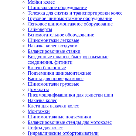
Мойки колес
Шиповальное оборудование
Тележка для снятия и транспортировки колес
Грузовое шиномонтажное оборудование
Легковое шиномонтажное оборудование
Гайковерты
Вспомогательное оборудование
Шиномонтажи легковые
Накачка колес воздухом
Балансировочные станки
Воздушные шланги, быстроразъемные
соединения, фитинги
Ключи баллонные
Подъемники шиномонтажные
Ванны для проверки колес
Шиномонтажи грузовые
Домкраты
Пневмошлифмашинки для зачистки шин
Накачка колес
Клети для накачки колес
Монтажки
Шиномонтажные подъемники
Балансировочные стенды для мотоколёс
Лифты для колес
Гидравлические отбортовыватели