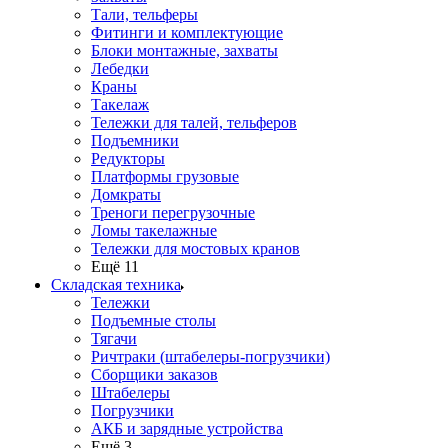
Тали, тельферы
Фитинги и комплектующие
Блоки монтажные, захваты
Лебедки
Краны
Такелаж
Тележки для талей, тельферов
Подъемники
Редукторы
Платформы грузовые
Домкраты
Треноги перегрузочные
Ломы такелажные
Тележки для мостовых кранов
Ещё 11
Складская техника
Тележки
Подъемные столы
Тягачи
Ричтраки (штабелеры-погрузчики)
Сборщики заказов
Штабелеры
Погрузчики
АКБ и зарядные устройства
Ещё 3