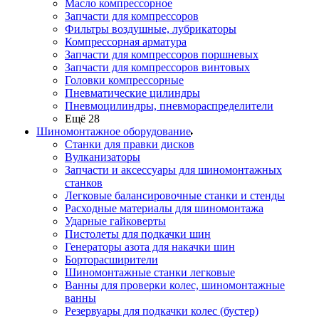
Масло компрессорное
Запчасти для компрессоров
Фильтры воздушные, лубрикаторы
Компрессорная арматура
Запчасти для компрессоров поршневых
Запчасти для компрессоров винтовых
Головки компрессорные
Пневматические цилиндры
Пневмоцилиндры, пневмораспределители
Ещё 28
Шиномонтажное оборудование
Станки для правки дисков
Вулканизаторы
Запчасти и аксессуары для шиномонтажных
станков
Легковые балансировочные станки и стенды
Расходные материалы для шиномонтажа
Ударные гайковерты
Пистолеты для подкачки шин
Генераторы азота для накачки шин
Борторасширители
Шиномонтажные станки легковые
Ванны для проверки колес, шиномонтажные
ванны
Резервуары для подкачки колес (бустер)