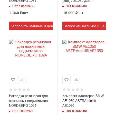
NORDBERG 1031
(2шт) AE105L для
Минилифт AR100.2 MINI X1
Нет в наличии
Нет в наличии
1 360
₽
/шт
15 000
₽
/шт
Запросить наличие и цену
Запросить наличие и цену
Накладка резиновая для
Комплект адаптеров BMW
ножничных подъемников
AE1050 ASTRAminilift
NORDBERG 1024
AE1050
Нет в наличии
Нет в наличии