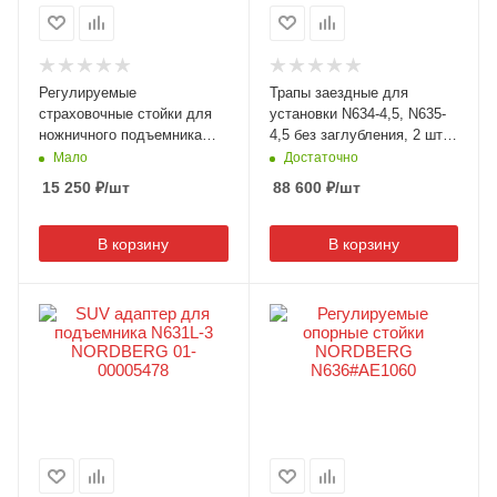
Регулируемые
Трапы заездные для
страховочные стойки для
установки N634-4,5, N635-
ножничного подъемника
4,5 без заглубления, 2 шт.,
N636-3 N636-3#AE110
серые NORDBERG 01-
Мало
Достаточно
00018528
15 250
₽
/шт
88 600
₽
/шт
В корзину
В корзину