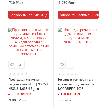
710
₽
/шт
5 080
₽
/шт
Запросить наличие и цену
Запросить наличие и цену
Проставка ножничных
Накладка резиновая для
подъемников (4 шт) N632-3,
ножничных подъемников
N633-3, N633-4,5 для
NORDBERG 1023
работы с рамными
Нет в наличии
Нет в наличии
автомобилями NORDBERG
9 800
₽
/шт
330
₽
/шт
01-00020621