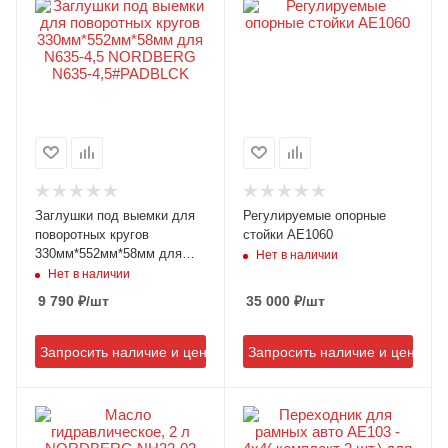
Заглушки под выемки для
Регулируемые опорные
поворотных кругов
стойки AE1060
330мм*552мм*58мм для
Нет в наличии
N635-4,5 NORDBERG N635-
Нет в наличии
4,5#PADBLCK
9 790
₽
/шт
35 000
₽
/шт
Запросить наличие и цену
Запросить наличие и цену