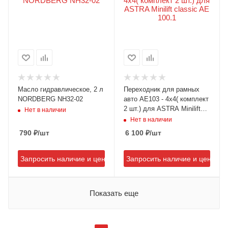
Масло гидравлическое, 2 л
Переходник для рамных
NORDBERG NH32-02
авто AE103 - 4х4( комплект
2 шт.) для ASTRA Minilift
Нет в наличии
classic AE 100.1
Нет в наличии
790
₽
/шт
6 100
₽
/шт
Запросить наличие и цену
Запросить наличие и цену
Показать еще