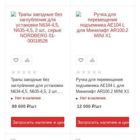
Трапы заездные без
Ручка для перемещения
заглубления для установки
подъемника AE104 L для
N634-4,5, N635-4,5, 2 шт.,
Минилифт AR100.2 MINI X1
серые NORDBERG 01-
Нет в наличии
Нет в наличии
00018528
88 600
₽
/шт
12 000
₽
/шт
Запросить наличие и цену
Запросить наличие и цену