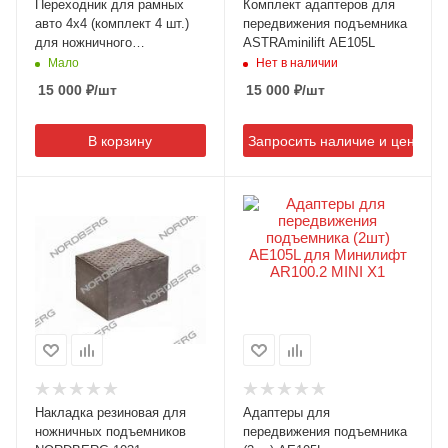
Переходник для рамных
Комплект адаптеров для
авто 4х4 (комплект 4 шт.)
передвижения подъемника
для ножничного
ASTRAminilift AE105L
подъемника N636-3
Мало
Нет в наличии
NORDBERG N636-
15 000
₽
/шт
15 000
₽
/шт
3#AE1030
В корзину
Запросить наличие и цену
Накладка резиновая для
Адаптеры для
ножничных подъемников
передвижения подъемника