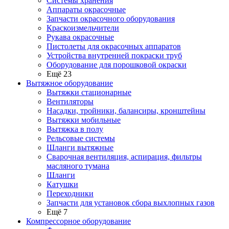
Системы хранения
Аппараты окрасочные
Запчасти окрасочного оборудования
Краскоизмельчители
Рукава окрасочные
Пистолеты для окрасочных аппаратов
Устройства внутренней покраски труб
Оборудование для порошковой окраски
Ещё 23
Вытяжное оборудование
Вытяжки стационарные
Вентиляторы
Насадки, тройники, балансиры, кронштейны
Вытяжки мобильные
Вытяжка в полу
Рельсовые системы
Шланги вытяжные
Сварочная вентиляция, аспирация, фильтры
масляного тумана
Шланги
Катушки
Переходники
Запчасти для установок сбора выхлопных газов
Ещё 7
Компрессорное оборудование