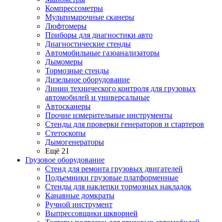
Компрессометры
Мультимарочные сканеры
Люфтомеры
Приборы для диагностики авто
Диагностические стенды
Автомобильные газоанализаторы
Дымомеры
Тормозные стенды
Дизельное оборудование
Линии технического контроля для грузовых
автомобилей и универсальные
Автосканеры
Прочие измерительные инструменты
Стенды для проверки генераторов и стартеров
Стетоскопы
Дымогенераторы
Ещё 21
Грузовое оборудование
Стенд для ремонта грузовых двигателей
Подъемники грузовые платформенные
Стенды для наклепки тормозных накладок
Канавные домкраты
Ручной инструмент
Выпрессовщики шкворней