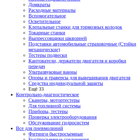
Домкраты
Расходные материалы
Вспомогательное
Осветительное
Клепальные станки для тормозных колодок
Токарные станки
Выпрессовщики шкворней
Подставки автомобильные страховочные (Стойки
механические)
Тестеры подвески
Кантователи, держатели двигателя и коробки
передач
Ультразвуковые ванны
Опоры и траверсы для вывешивания двигателя
Средства индивидуальной защиты
Ещё 33
Контрольно-диагностическое
Сканеры, мотортестеры
Для топливной системы
Приборы, тестеры
Проверка электрооборудования
Обслуживание гидросистем
Все для пневмолиний
Фитинги быстросъемные
Быстросъемные соединения