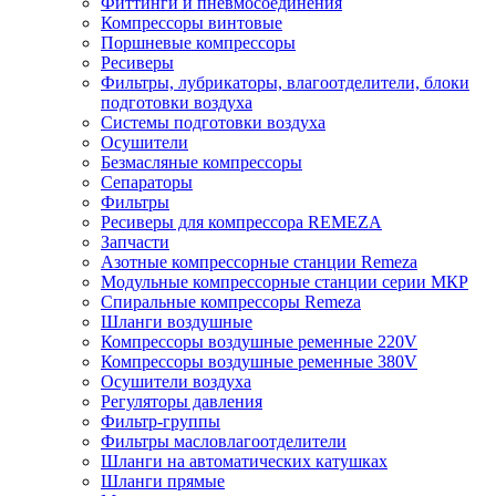
Фиттинги и пневмосоединения
Компрессоры винтовые
Поршневые компрессоры
Ресиверы
Фильтры, лубрикаторы, влагоотделители, блоки
подготовки воздуха
Системы подготовки воздуха
Осушители
Безмасляные компрессоры
Сепараторы
Фильтры
Ресиверы для компрессора REMEZA
Запчасти
Азотные компрессорные станции Remeza
Модульные компрессорные станции серии МКР
Спиральные компрессоры Remeza
Шланги воздушные
Компрессоры воздушные ременные 220V
Компрессоры воздушные ременные 380V
Осушители воздуха
Регуляторы давления
Фильтр-группы
Фильтры масловлагоотделители
Шланги на автоматических катушках
Шланги прямые