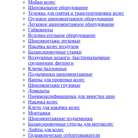
Мойки колес
Шиповальное оборудование
Тележка для снятия и транспортировки колес
Грузовое шиномонтажное оборудование
Легковое шиномонтажное оборудование
Гайковерты
Вспомогательное оборудование
Шиномонтажи легковые
Накачка колес воздухом
Балансировочные станки
Воздушные шланги, быстроразъемные
соединения, фитинги
Ключи баллонные
Подъемники шиномонтажные
Ванны для проверки колес
Шиномонтажи грузовые
Домкраты
Пневмошлифмашинки для зачистки шин
Накачка колес
Клети для накачки колес
Монтажки
Шиномонтажные подъемники
Балансировочные стенды для мотоколёс
Лифты для колес
Гидравлические отбортовыватели