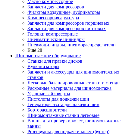
Масло компрессорное
Запчасти для компрессоров
Фильтры воздушные, лубрикаторы
Компрессорная арматура
Запчасти для компрессоров поршневых
Запчасти для компрессоров винтовых
Головки компрессорные
Пневматические цилиндры
Пневмоцилиндры, пневмораспределители
Ещё 28
Шиномонтажное оборудование
Станки для правки дисков
Вулканизаторы
Запчасти и аксессуары для шиномонтажных
станков
Легковые балансировочные станки и стенды
Расходные материалы для шиномонтажа
Ударные гайковерты
Пистолеты для подкачки шин
Генераторы азота для накачки шин
Борторасширители
Шиномонтажные станки легковые
Ванны для проверки колес, шиномонтажные
ванны
Резервуары для подкачки колес (бустер)