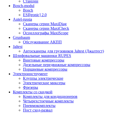
Станции
Bosch-modul
Bosch
ESI[tronic] 2.0
Autel-russia
Сканеры серии MaxiDiag
Сканеры серии MaxiCheck
Осциллографы MaxiScope
Grunbaum
Обслуживание АКПП
Jaltest
Автосканеры для грузовиков Jaltest (Джалтест)
Шлифовальные машинки RUPES
Винтовые компрессоры
Дизельные передвижные компрессоры
Поршневые компрессоры
Электроинструмент
Клуппы электрические
Электрические миксеры
Фрезеры
Комплекты со скидкой
Комплекты для кондиционеров
Четырехстоечные комплекты
Пневмокомплекты
Пост сход-развал