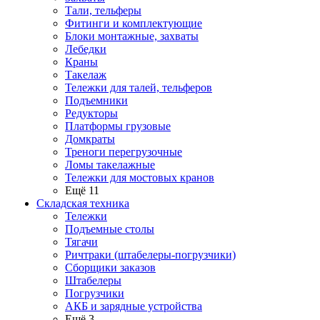
Тали, тельферы
Фитинги и комплектующие
Блоки монтажные, захваты
Лебедки
Краны
Такелаж
Тележки для талей, тельферов
Подъемники
Редукторы
Платформы грузовые
Домкраты
Треноги перегрузочные
Ломы такелажные
Тележки для мостовых кранов
Ещё 11
Складская техника
Тележки
Подъемные столы
Тягачи
Ричтраки (штабелеры-погрузчики)
Сборщики заказов
Штабелеры
Погрузчики
АКБ и зарядные устройства
Ещё 3