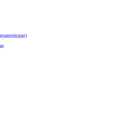
еханические)
ач