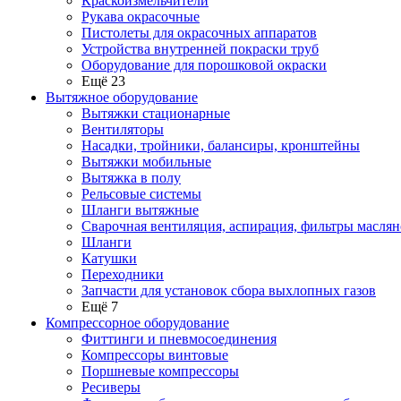
Краскоизмельчители
Рукава окрасочные
Пистолеты для окрасочных аппаратов
Устройства внутренней покраски труб
Оборудование для порошковой окраски
Ещё 23
Вытяжное оборудование
Вытяжки стационарные
Вентиляторы
Насадки, тройники, балансиры, кронштейны
Вытяжки мобильные
Вытяжка в полу
Рельсовые системы
Шланги вытяжные
Сварочная вентиляция, аспирация, фильтры маслян
Шланги
Катушки
Переходники
Запчасти для установок сбора выхлопных газов
Ещё 7
Компрессорное оборудование
Фиттинги и пневмосоединения
Компрессоры винтовые
Поршневые компрессоры
Ресиверы