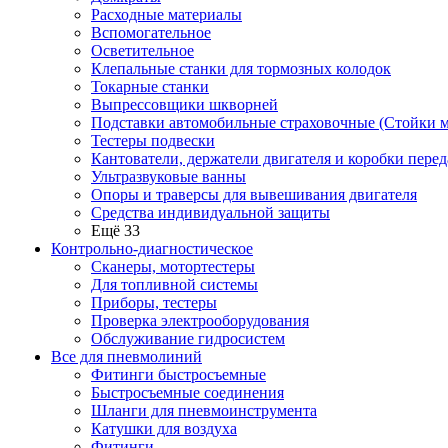
Расходные материалы
Вспомогательное
Осветительное
Клепальные станки для тормозных колодок
Токарные станки
Выпрессовщики шкворней
Подставки автомобильные страховочные (Стойки м
Тестеры подвески
Кантователи, держатели двигателя и коробки перед
Ультразвуковые ванны
Опоры и траверсы для вывешивания двигателя
Средства индивидуальной защиты
Ещё 33
Контрольно-диагностическое
Сканеры, мотортестеры
Для топливной системы
Приборы, тестеры
Проверка электрооборудования
Обслуживание гидросистем
Все для пневмолиний
Фитинги быстросъемные
Быстросъемные соединения
Шланги для пневмоинструмента
Катушки для воздуха
Фитинги