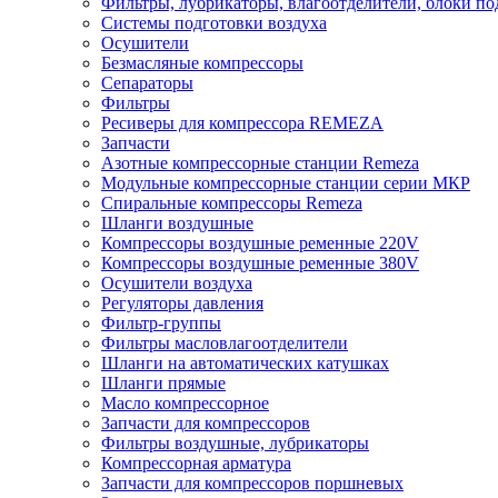
Фильтры, лубрикаторы, влагоотделители, блоки по
Системы подготовки воздуха
Осушители
Безмасляные компрессоры
Сепараторы
Фильтры
Ресиверы для компрессора REMEZA
Запчасти
Азотные компрессорные станции Remeza
Модульные компрессорные станции серии МКР
Спиральные компрессоры Remeza
Шланги воздушные
Компрессоры воздушные ременные 220V
Компрессоры воздушные ременные 380V
Осушители воздуха
Регуляторы давления
Фильтр-группы
Фильтры масловлагоотделители
Шланги на автоматических катушках
Шланги прямые
Масло компрессорное
Запчасти для компрессоров
Фильтры воздушные, лубрикаторы
Компрессорная арматура
Запчасти для компрессоров поршневых