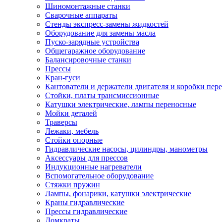
Шиномонтажные станки
Сварочные аппараты
Стенды экспресс-замены жидкостей
Оборудование для замены масла
Пуско-зарядные устройства
Общегаражное оборудование
Балансировочные станки
Прессы
Кран-гуси
Кантователи и держатели двигателя и коробки пере
Стойки, платы трансмиссионные
Катушки электрические, лампы переносные
Мойки деталей
Траверсы
Лежаки, мебель
Стойки опорные
Гидравлические насосы, цилиндры, манометры
Аксессуары для прессов
Индукционные нагреватели
Вспомогательное оборудование
Стяжки пружин
Лампы, фонарики, катушки электрические
Краны гидравлические
Прессы гидравлические
Домкраты