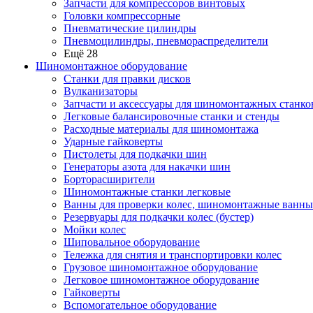
Запчасти для компрессоров винтовых
Головки компрессорные
Пневматические цилиндры
Пневмоцилиндры, пневмораспределители
Ещё 28
Шиномонтажное оборудование
Станки для правки дисков
Вулканизаторы
Запчасти и аксессуары для шиномонтажных станко
Легковые балансировочные станки и стенды
Расходные материалы для шиномонтажа
Ударные гайковерты
Пистолеты для подкачки шин
Генераторы азота для накачки шин
Борторасширители
Шиномонтажные станки легковые
Ванны для проверки колес, шиномонтажные ванны
Резервуары для подкачки колес (бустер)
Мойки колес
Шиповальное оборудование
Тележка для снятия и транспортировки колес
Грузовое шиномонтажное оборудование
Легковое шиномонтажное оборудование
Гайковерты
Вспомогательное оборудование