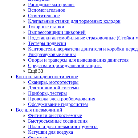
Расходные материалы
Вспомогательное
Осветительное
Клепальные станки для тормозных колодок
Токарные станки
Выпрессовщики шкворней
Подставки автомобильные страховочные (Стойки м
Тестеры подвески
Кантователи, держатели двигателя и коробки перед
Ультразвуковые ванны
Опоры и траверсы для вывешивания двигателя
Средства индивидуальной защиты
Ещё 33
Контрольно-диагностическое
Сканеры, мотортестеры
Для топливной системы
Приборы, тестеры
Проверка электрооборудования
Обслуживание гидросистем
Все для пневмолиний
Фитинги быстросъемные
Быстросъемные соединения
Шланги для пневмоинструмента
Катушки для воздуха
Фитинги