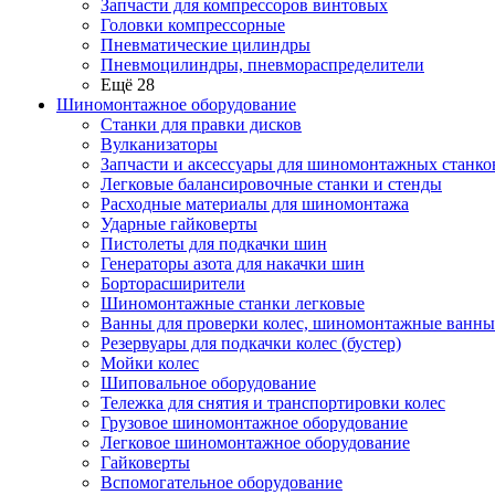
Запчасти для компрессоров винтовых
Головки компрессорные
Пневматические цилиндры
Пневмоцилиндры, пневмораспределители
Ещё 28
Шиномонтажное оборудование
Станки для правки дисков
Вулканизаторы
Запчасти и аксессуары для шиномонтажных станко
Легковые балансировочные станки и стенды
Расходные материалы для шиномонтажа
Ударные гайковерты
Пистолеты для подкачки шин
Генераторы азота для накачки шин
Борторасширители
Шиномонтажные станки легковые
Ванны для проверки колес, шиномонтажные ванны
Резервуары для подкачки колес (бустер)
Мойки колес
Шиповальное оборудование
Тележка для снятия и транспортировки колес
Грузовое шиномонтажное оборудование
Легковое шиномонтажное оборудование
Гайковерты
Вспомогательное оборудование