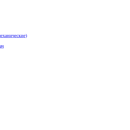
еханические)
ач