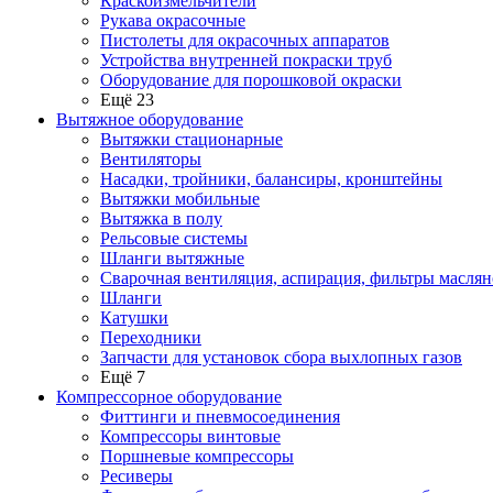
Краскоизмельчители
Рукава окрасочные
Пистолеты для окрасочных аппаратов
Устройства внутренней покраски труб
Оборудование для порошковой окраски
Ещё 23
Вытяжное оборудование
Вытяжки стационарные
Вентиляторы
Насадки, тройники, балансиры, кронштейны
Вытяжки мобильные
Вытяжка в полу
Рельсовые системы
Шланги вытяжные
Сварочная вентиляция, аспирация, фильтры маслян
Шланги
Катушки
Переходники
Запчасти для установок сбора выхлопных газов
Ещё 7
Компрессорное оборудование
Фиттинги и пневмосоединения
Компрессоры винтовые
Поршневые компрессоры
Ресиверы