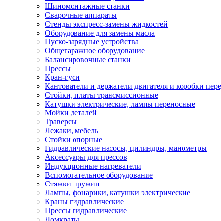
Шиномонтажные станки
Сварочные аппараты
Стенды экспресс-замены жидкостей
Оборудование для замены масла
Пуско-зарядные устройства
Общегаражное оборудование
Балансировочные станки
Прессы
Кран-гуси
Кантователи и держатели двигателя и коробки пере
Стойки, платы трансмиссионные
Катушки электрические, лампы переносные
Мойки деталей
Траверсы
Лежаки, мебель
Стойки опорные
Гидравлические насосы, цилиндры, манометры
Аксессуары для прессов
Индукционные нагреватели
Вспомогательное оборудование
Стяжки пружин
Лампы, фонарики, катушки электрические
Краны гидравлические
Прессы гидравлические
Домкраты