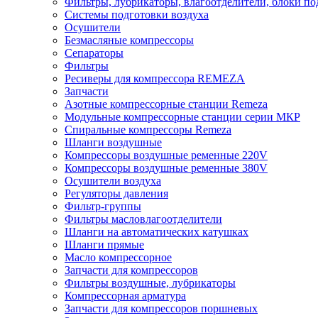
Фильтры, лубрикаторы, влагоотделители, блоки по
Системы подготовки воздуха
Осушители
Безмасляные компрессоры
Сепараторы
Фильтры
Ресиверы для компрессора REMEZA
Запчасти
Азотные компрессорные станции Remeza
Модульные компрессорные станции серии МКР
Спиральные компрессоры Remeza
Шланги воздушные
Компрессоры воздушные ременные 220V
Компрессоры воздушные ременные 380V
Осушители воздуха
Регуляторы давления
Фильтр-группы
Фильтры масловлагоотделители
Шланги на автоматических катушках
Шланги прямые
Масло компрессорное
Запчасти для компрессоров
Фильтры воздушные, лубрикаторы
Компрессорная арматура
Запчасти для компрессоров поршневых