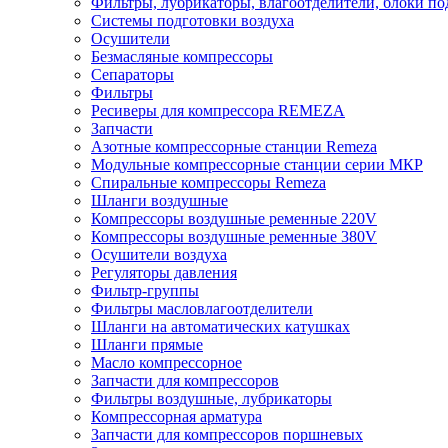
Фильтры, лубрикаторы, влагоотделители, блоки по
Системы подготовки воздуха
Осушители
Безмасляные компрессоры
Сепараторы
Фильтры
Ресиверы для компрессора REMEZA
Запчасти
Азотные компрессорные станции Remeza
Модульные компрессорные станции серии МКР
Спиральные компрессоры Remeza
Шланги воздушные
Компрессоры воздушные ременные 220V
Компрессоры воздушные ременные 380V
Осушители воздуха
Регуляторы давления
Фильтр-группы
Фильтры масловлагоотделители
Шланги на автоматических катушках
Шланги прямые
Масло компрессорное
Запчасти для компрессоров
Фильтры воздушные, лубрикаторы
Компрессорная арматура
Запчасти для компрессоров поршневых