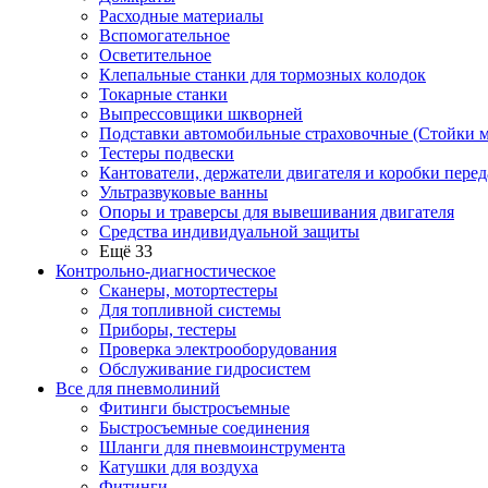
Расходные материалы
Вспомогательное
Осветительное
Клепальные станки для тормозных колодок
Токарные станки
Выпрессовщики шкворней
Подставки автомобильные страховочные (Стойки м
Тестеры подвески
Кантователи, держатели двигателя и коробки перед
Ультразвуковые ванны
Опоры и траверсы для вывешивания двигателя
Средства индивидуальной защиты
Ещё 33
Контрольно-диагностическое
Сканеры, мотортестеры
Для топливной системы
Приборы, тестеры
Проверка электрооборудования
Обслуживание гидросистем
Все для пневмолиний
Фитинги быстросъемные
Быстросъемные соединения
Шланги для пневмоинструмента
Катушки для воздуха
Фитинги