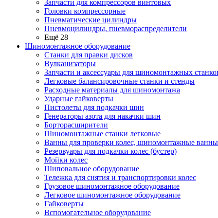
Запчасти для компрессоров винтовых
Головки компрессорные
Пневматические цилиндры
Пневмоцилиндры, пневмораспределители
Ещё 28
Шиномонтажное оборудование
Станки для правки дисков
Вулканизаторы
Запчасти и аксессуары для шиномонтажных станко
Легковые балансировочные станки и стенды
Расходные материалы для шиномонтажа
Ударные гайковерты
Пистолеты для подкачки шин
Генераторы азота для накачки шин
Борторасширители
Шиномонтажные станки легковые
Ванны для проверки колес, шиномонтажные ванны
Резервуары для подкачки колес (бустер)
Мойки колес
Шиповальное оборудование
Тележка для снятия и транспортировки колес
Грузовое шиномонтажное оборудование
Легковое шиномонтажное оборудование
Гайковерты
Вспомогательное оборудование