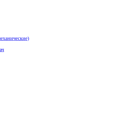
еханические)
ач