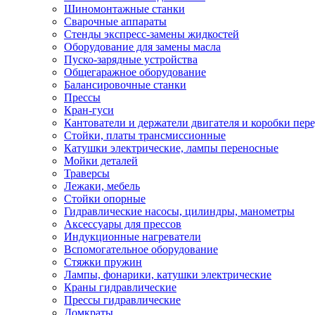
Шиномонтажные станки
Сварочные аппараты
Стенды экспресс-замены жидкостей
Оборудование для замены масла
Пуско-зарядные устройства
Общегаражное оборудование
Балансировочные станки
Прессы
Кран-гуси
Кантователи и держатели двигателя и коробки пере
Стойки, платы трансмиссионные
Катушки электрические, лампы переносные
Мойки деталей
Траверсы
Лежаки, мебель
Стойки опорные
Гидравлические насосы, цилиндры, манометры
Аксессуары для прессов
Индукционные нагреватели
Вспомогательное оборудование
Стяжки пружин
Лампы, фонарики, катушки электрические
Краны гидравлические
Прессы гидравлические
Домкраты