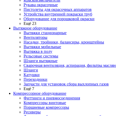
Краскоизмельчители
Рукава окрасочные
Пистолеты для окрасочных аппаратов
Устройства внутренней покраски труб
Оборудование для порошковой окраски
Ещё 23
Вытяжное оборудование
Вытяжки стационарные
Вентиляторы
Насадки, тройники, балансиры, кронштейны
Вытяжки мобильные
Вытяжка в полу
Рельсовые системы
Шланги вытяжные
Сварочная вентиляция, аспирация, фильтры маслян
Шланги
Катушки
Переходники
Запчасти для установок сбора выхлопных газов
Ещё 7
Компрессорное оборудование
Фиттинги и пневмосоединения
Компрессоры винтовые
Поршневые компрессоры
Ресиверы