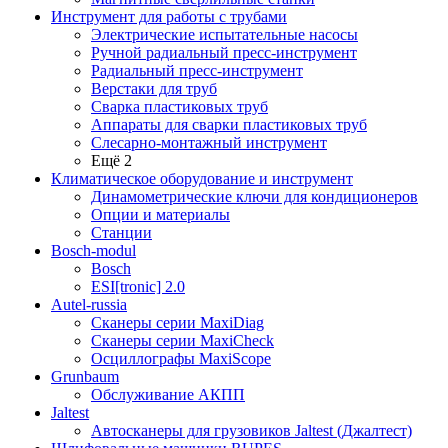
Инструмент для работы с трубами
Электрические испытательные насосы
Ручной радиальный пресс-инструмент
Радиальный пресс-инструмент
Верстаки для труб
Сварка пластиковых труб
Аппараты для сварки пластиковых труб
Слесарно-монтажный инструмент
Ещё 2
Климатическое оборудование и инструмент
Динамометрические ключи для кондиционеров
Опции и материалы
Станции
Bosch-modul
Bosch
ESI[tronic] 2.0
Autel-russia
Сканеры серии MaxiDiag
Сканеры серии MaxiCheck
Осциллографы MaxiScope
Grunbaum
Обслуживание АКПП
Jaltest
Автосканеры для грузовиков Jaltest (Джалтест)