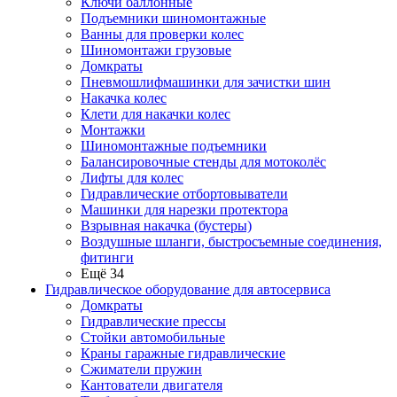
Ключи баллонные
Подъемники шиномонтажные
Ванны для проверки колес
Шиномонтажи грузовые
Домкраты
Пневмошлифмашинки для зачистки шин
Накачка колес
Клети для накачки колес
Монтажки
Шиномонтажные подъемники
Балансировочные стенды для мотоколёс
Лифты для колес
Гидравлические отбортовыватели
Машинки для нарезки протектора
Взрывная накачка (бустеры)
Воздушные шланги, быстросъемные соединения,
фитинги
Ещё 34
Гидравлическое оборудование для автосервиса
Домкраты
Гидравлические прессы
Стойки автомобильные
Краны гаражные гидравлические
Сжиматели пружин
Кантователи двигателя