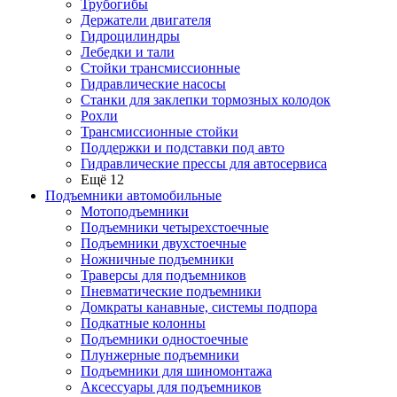
Трубогибы
Держатели двигателя
Гидроцилиндры
Лебедки и тали
Стойки трансмиссионные
Гидравлические насосы
Cтанки для заклепки тормозных колодок
Рохли
Трансмиссионные стойки
Поддержки и подставки под авто
Гидравлические прессы для автосервиса
Ещё 12
Подъемники автомобильные
Мотоподъемники
Подъемники четырехстоечные
Подъемники двухстоечные
Ножничные подъемники
Траверсы для подъемников
Пневматические подъемники
Домкраты канавные, системы подпора
Подкатные колонны
Подъемники одностоечные
Плунжерные подъемники
Подъемники для шиномонтажа
Аксессуары для подъемников