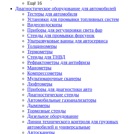
Ещё 16
Диагностическое оборудование для автомобилей
Тестеры для автомобиля
Установки для промывки топливных систем
Видеоэндоскопы
Приборы для регулировки света фар
Стенды для промывки форсунок
Ультразвуковые ванны для автосервиса
Толщиномеры
Термометры
Стенды для ТНВД
Рефрактометры для антифриза
Манометры
Компрессометры
Мультимарочные сканеры
Люфтомеры
Приборы для диагностики авто
Диагностические стенды
Автомобильные газоанализаторы
Дымомеры
Тормозные стенды
Дизельное оборудование
Линии технического контроля для грузовых
автомобилей и универсальные
Автосканеры