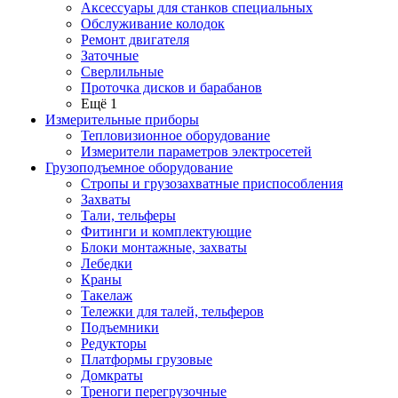
Аксессуары для станков специальных
Обслуживание колодок
Ремонт двигателя
Заточные
Сверлильные
Проточка дисков и барабанов
Ещё 1
Измерительные приборы
Тепловизионное оборудование
Измерители параметров электросетей
Грузоподъемное оборудование
Стропы и грузозахватные приспособления
Захваты
Тали, тельферы
Фитинги и комплектующие
Блоки монтажные, захваты
Лебедки
Краны
Такелаж
Тележки для талей, тельферов
Подъемники
Редукторы
Платформы грузовые
Домкраты
Треноги перегрузочные