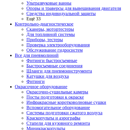
Ультразвуковые ванны
Опоры и траверсы для вывешивания двигателя
Средства индивидуальной защиты
Ещё 33
Контрольно-диагностическое
Сканеры, мотортестеры
Для топливной системы
Приборы, тестеры
Проверка электрооборудования
Обслуживание гидросистем
Все для пневмолиний
Фитинги быстросъемные
Быстросъемные соединения
Шланги для пневмоинструмента
Катушки для воздуха
Фитинги
Окрасочное оборудование
Окрасочно-сушильные камеры
Посты подготовки к окраске
Инфракрасные коротковолновые сушки
Вспомогательное оборудование
Системы подготовки сжатого воздуха
Краскопульты и аэрографы
Стапели для кузовного ремонта
Миникраскопульты