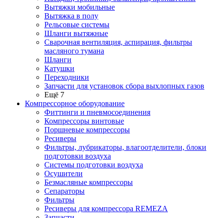
Вытяжки мобильные
Вытяжка в полу
Рельсовые системы
Шланги вытяжные
Сварочная вентиляция, аспирация, фильтры
масляного тумана
Шланги
Катушки
Переходники
Запчасти для установок сбора выхлопных газов
Ещё 7
Компрессорное оборудование
Фиттинги и пневмосоединения
Компрессоры винтовые
Поршневые компрессоры
Ресиверы
Фильтры, лубрикаторы, влагоотделители, блоки
подготовки воздуха
Системы подготовки воздуха
Осушители
Безмасляные компрессоры
Сепараторы
Фильтры
Ресиверы для компрессора REMEZA
Запчасти