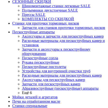
СЕЗОННЫЕ СКИДКИ
Шиномонтажные станки легковые SALE
Подъемники двухстоечные SALE
Прессы SALE
КОМПЛЕКТЫ СО СКИДКОЙ
Станки для проточки тормозных дисков
Запчасти для станков проточки тормозных дисков
Пескоструйные аппараты
Аксессуары и запчасти для пескоструйных камер
Расходные материалы для пескоструйных камер и
установок
Запчасти и аксессуары к пескоструйному
оборудованию
Пескоструйные сопла
Рукава пескоструйные
Пескоструйные пистолеты
Устройства для внутренней очистки труб
Расходные материалы для пескоструйных камер
Аксессуары для пескоструйных камер
Запчасти для пескоструйных камер
Абразивоструйные (пескоструйные) аппараты
Ещё 6
Мойки деталей и агрегатов
Печи на отработанном масле
Станки специальные