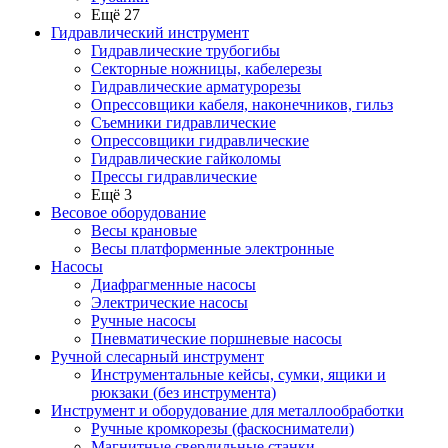
Ещё 27
Гидравлический инструмент
Гидравлические трубогибы
Секторные ножницы, кабелерезы
Гидравлические арматурорезы
Опрессовщики кабеля, наконечников, гильз
Съемники гидравлические
Опрессовщики гидравлические
Гидравлические гайколомы
Прессы гидравлические
Ещё 3
Весовое оборудование
Весы крановые
Весы платформенные электронные
Насосы
Диафрагменные насосы
Электрические насосы
Ручные насосы
Пневматические поршневые насосы
Ручной слесарный инструмент
Инструментальные кейсы, сумки, ящики и
рюкзаки (без инструмента)
Инструмент и оборудование для металлообработки
Ручные кромкорезы (фаскосниматели)
Магнитные сверлильные станки