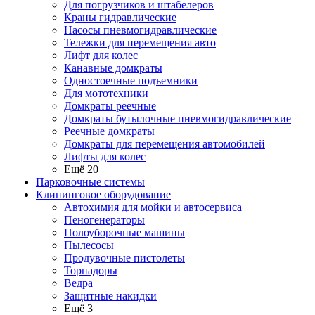
Для погрузчиков и штабелеров
Краны гидравлические
Насосы пневмогидравлические
Тележки для перемещения авто
Лифт для колес
Канавные домкраты
Одностоечные подъемники
Для мототехники
Домкраты реечные
Домкраты бутылочные пневмогидравлические
Реечные домкраты
Домкраты для перемещения автомобилей
Лифты для колес
Ещё 20
Парковочные системы
Клининговое оборудование
Автохимия для мойки и автосервиса
Пеногенераторы
Полоуборочные машины
Пылесосы
Продувочные пистолеты
Торнадоры
Ведра
Защитные накидки
Ещё 3