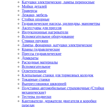
Катушки электрические, лампы переносные
Мойки деталей
Траверсы
Лежаки, мебель
Стойки опорные
Гидравлические насосы, цилиндры, манометры
Аксессуары для прессов
Индукционные нагреватели
Вспомогательное оборудование
Стяжки пружин
Лампы, фонарики, катушки электрические
Краны гидравлические
Прессы гидравлические
Домкраты
Расходные материалы
Вспомогательное
Осветительное
Клепальные станки для тормозных колодок
Токарные станки
Выпрессовщики шкворней
Подставки автомобильные страховочные (Стойки
механические)
Тестеры подвески
Кантователи, держатели двигателя и коробки
передач