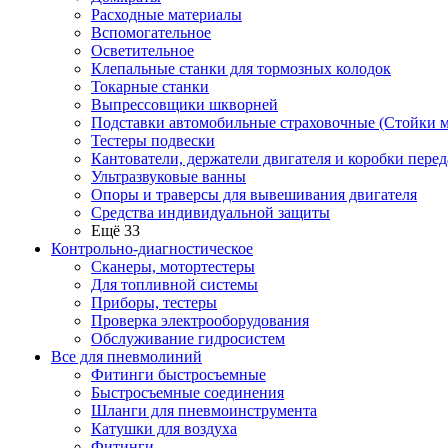
Расходные материалы
Вспомогательное
Осветительное
Клепальные станки для тормозных колодок
Токарные станки
Выпрессовщики шкворней
Подставки автомобильные страховочные (Стойки м
Тестеры подвески
Кантователи, держатели двигателя и коробки перед
Ультразвуковые ванны
Опоры и траверсы для вывешивания двигателя
Средства индивидуальной защиты
Ещё 33
Контрольно-диагностическое
Сканеры, мотортестеры
Для топливной системы
Приборы, тестеры
Проверка электрооборудования
Обслуживание гидросистем
Все для пневмолиний
Фитинги быстросъемные
Быстросъемные соединения
Шланги для пневмоинструмента
Катушки для воздуха
Фитинги