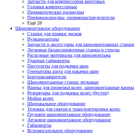
Запчасти для компрессоров винтовых
Головки компрессорные
Пневматические цилиндры
Пневмоцилиндры, пневмораспределители
Ещё 28
Шиномонтажное оборудование
Станки для правки дисков
Вулканизаторы
Запчасти и аксессуары для шиномонтажных станко
Легковые балансировочные станки и стенды
Расходные материалы для шиномонтажа
Ударные гайковерты
Пистолеты для подкачки шин
Генераторы азота для накачки шин
Борторасширители
Шиномонтажные станки легковые
Ванны для проверки колес, шиномонтажные ванны
Резервуары для подкачки колес (бустер)
Мойки колес
Шиповальное оборудование
Тележка для снятия и транспортировки колес
Грузовое шиномонтажное оборудование
Легковое шиномонтажное оборудование
Гайковерты
Вспомогательное оборудование