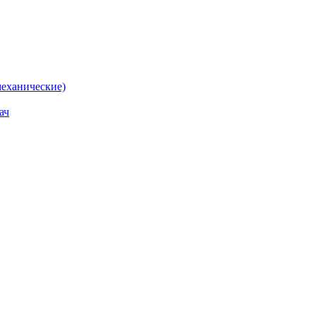
еханические)
ач