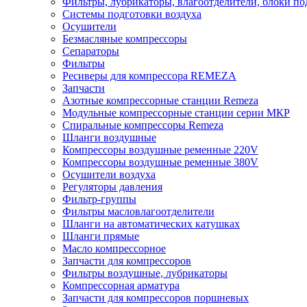
Фильтры, лубрикаторы, влагоотделители, блоки по
Системы подготовки воздуха
Осушители
Безмасляные компрессоры
Сепараторы
Фильтры
Ресиверы для компрессора REMEZA
Запчасти
Азотные компрессорные станции Remeza
Модульные компрессорные станции серии МКР
Спиральные компрессоры Remeza
Шланги воздушные
Компрессоры воздушные ременные 220V
Компрессоры воздушные ременные 380V
Осушители воздуха
Регуляторы давления
Фильтр-группы
Фильтры масловлагоотделители
Шланги на автоматических катушках
Шланги прямые
Масло компрессорное
Запчасти для компрессоров
Фильтры воздушные, лубрикаторы
Компрессорная арматура
Запчасти для компрессоров поршневых