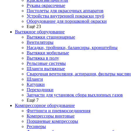
Краскоизмельчители
Рукава окрасочные
Пистолеты для окрасочных аппаратов
Устройства внутренней покраски труб
Оборудование для порошковой окраски
Ещё 23
Вытяжное оборудование
Вытяжки стационарные
Вентиляторы
Насадки, тройники, балансиры, кронштейны
Вытяжки мобильные
Вытяжка в полу
Рельсовые системы
Шланги вытяжные
Сварочная вентиляция, аспирация, фильтры маслян
Шланги
Катушки
Переходники
Запчасти для установок сбора выхлопных газов
Ещё 7
Компрессорное оборудование
Фиттинги и пневмосоединения
Компрессоры винтовые
Поршневые компрессоры
Ресиверы