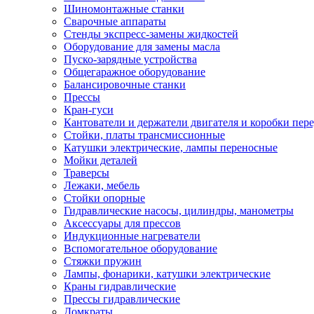
Шиномонтажные станки
Сварочные аппараты
Стенды экспресс-замены жидкостей
Оборудование для замены масла
Пуско-зарядные устройства
Общегаражное оборудование
Балансировочные станки
Прессы
Кран-гуси
Кантователи и держатели двигателя и коробки пере
Стойки, платы трансмиссионные
Катушки электрические, лампы переносные
Мойки деталей
Траверсы
Лежаки, мебель
Стойки опорные
Гидравлические насосы, цилиндры, манометры
Аксессуары для прессов
Индукционные нагреватели
Вспомогательное оборудование
Стяжки пружин
Лампы, фонарики, катушки электрические
Краны гидравлические
Прессы гидравлические
Домкраты