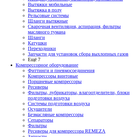
Вытяжки мобильные
Вытяжка в полу
Рельсовые системы
Шланги вытяжные
Сварочная вентиляция, аспирация, фильтры
масляного тумана
Шланги
Катушки
Переходники
Запчасти для установок сбора выхлопных газов
Ещё 7
Компрессорное оборудование
Фиттинги и пневмосоединения
Компрессоры винтовые
Поршневые компрессоры
Ресиверы
Фильтры, лубрикаторы, влагоотделители, блоки
подготовки воздуха
Системы подготовки воздуха
Осушители
Безмасляные компрессоры
Сепараторы
Фильтры
Ресиверы для компрессора REMEZA
Запчасти