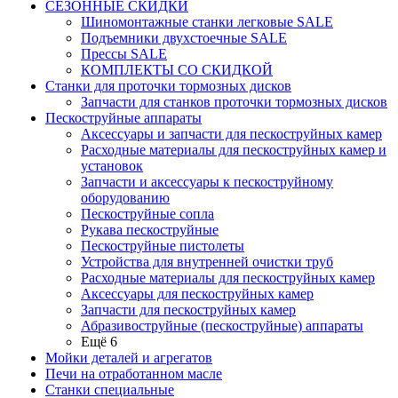
СЕЗОННЫЕ СКИДКИ
Шиномонтажные станки легковые SALE
Подъемники двухстоечные SALE
Прессы SALE
КОМПЛЕКТЫ СО СКИДКОЙ
Станки для проточки тормозных дисков
Запчасти для станков проточки тормозных дисков
Пескоструйные аппараты
Аксессуары и запчасти для пескоструйных камер
Расходные материалы для пескоструйных камер и
установок
Запчасти и аксессуары к пескоструйному
оборудованию
Пескоструйные сопла
Рукава пескоструйные
Пескоструйные пистолеты
Устройства для внутренней очистки труб
Расходные материалы для пескоструйных камер
Аксессуары для пескоструйных камер
Запчасти для пескоструйных камер
Абразивоструйные (пескоструйные) аппараты
Ещё 6
Мойки деталей и агрегатов
Печи на отработанном масле
Станки специальные