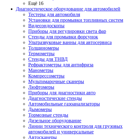
Ещё 16
Диагностическое оборудование для автомобилей
Тестеры для автомобиля
Установки для промывки топливных систем
Видеоэндоскопы
Приборы для регулировки света фар
Стенды для промывки форсунок
Ультразвуковые ванны для автосервиса
Толщиномеры
Термометры
Стенды для ТНВД
Рефрактометры для антифриза
Манометры
Компрессометры
Мультимарочные сканеры
Люфтомеры
Приборы для диагностики авто
Диагностические стенды
Автомобильные газоанализаторы
Дымомеры
Тормозные стенды
Дизельное оборудование
Линии технического контроля для грузовых
автомобилей и универсальные
Автосканеры