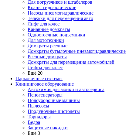
Для погрузчиков и штабелеров
Краны гидравлические
Насосы пневмогидравлические
Тележки для перемещения авто
Лифт для колес
Канавные домкраты
Одностоечные подъемники
Для мототехники
Домкраты реечные
Домкраты бутылочные пневмогидравлические
Реечные домкраты
Домкраты для перемещения автомобилей
Лифты для колес
Ещё 20
Парковочные системы
Клининговое оборудование
Автохимия для мойки и автосервиса
Пеногенераторы
Полоуборочные машины
Пылесосы
Продувочные пистолеты
Торнадоры
Ведра
Защитные накидки
Ещё 3