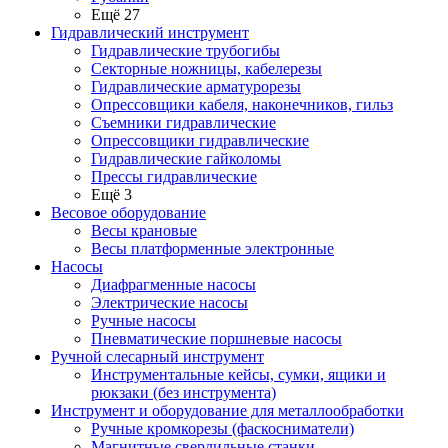
Ещё 27
Гидравлический инструмент
Гидравлические трубогибы
Секторные ножницы, кабелерезы
Гидравлические арматурорезы
Опрессовщики кабеля, наконечников, гильз
Съемники гидравлические
Опрессовщики гидравлические
Гидравлические гайколомы
Прессы гидравлические
Ещё 3
Весовое оборудование
Весы крановые
Весы платформенные электронные
Насосы
Диафрагменные насосы
Электрические насосы
Ручные насосы
Пневматические поршневые насосы
Ручной слесарный инструмент
Инструментальные кейсы, сумки, ящики и
рюкзаки (без инструмента)
Инструмент и оборудование для металлообработки
Ручные кромкорезы (фаскосниматели)
Магнитные сверлильные станки