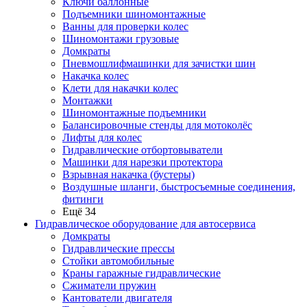
Ключи баллонные
Подъемники шиномонтажные
Ванны для проверки колес
Шиномонтажи грузовые
Домкраты
Пневмошлифмашинки для зачистки шин
Накачка колес
Клети для накачки колес
Монтажки
Шиномонтажные подъемники
Балансировочные стенды для мотоколёс
Лифты для колес
Гидравлические отбортовыватели
Машинки для нарезки протектора
Взрывная накачка (бустеры)
Воздушные шланги, быстросъемные соединения,
фитинги
Ещё 34
Гидравлическое оборудование для автосервиса
Домкраты
Гидравлические прессы
Стойки автомобильные
Краны гаражные гидравлические
Сжиматели пружин
Кантователи двигателя