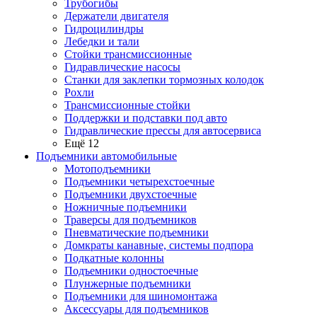
Трубогибы
Держатели двигателя
Гидроцилиндры
Лебедки и тали
Стойки трансмиссионные
Гидравлические насосы
Cтанки для заклепки тормозных колодок
Рохли
Трансмиссионные стойки
Поддержки и подставки под авто
Гидравлические прессы для автосервиса
Ещё 12
Подъемники автомобильные
Мотоподъемники
Подъемники четырехстоечные
Подъемники двухстоечные
Ножничные подъемники
Траверсы для подъемников
Пневматические подъемники
Домкраты канавные, системы подпора
Подкатные колонны
Подъемники одностоечные
Плунжерные подъемники
Подъемники для шиномонтажа
Аксессуары для подъемников