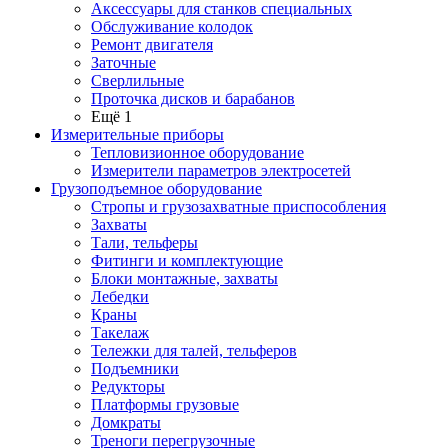
Аксессуары для станков специальных
Обслуживание колодок
Ремонт двигателя
Заточные
Сверлильные
Проточка дисков и барабанов
Ещё 1
Измерительные приборы
Тепловизионное оборудование
Измерители параметров электросетей
Грузоподъемное оборудование
Стропы и грузозахватные приспособления
Захваты
Тали, тельферы
Фитинги и комплектующие
Блоки монтажные, захваты
Лебедки
Краны
Такелаж
Тележки для талей, тельферов
Подъемники
Редукторы
Платформы грузовые
Домкраты
Треноги перегрузочные