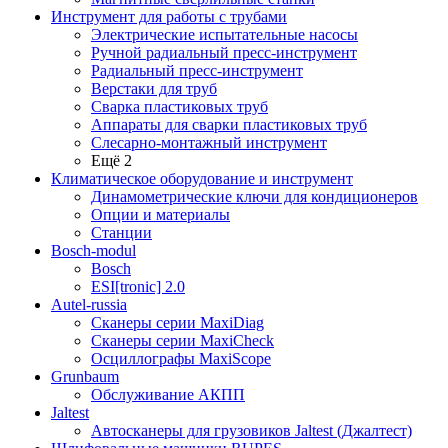
Инструмент для работы с трубами
Электрические испытательные насосы
Ручной радиальный пресс-инструмент
Радиальный пресс-инструмент
Верстаки для труб
Сварка пластиковых труб
Аппараты для сварки пластиковых труб
Слесарно-монтажный инструмент
Ещё 2
Климатическое оборудование и инструмент
Динамометрические ключи для кондиционеров
Опции и материалы
Станции
Bosch-modul
Bosch
ESI[tronic] 2.0
Autel-russia
Сканеры серии MaxiDiag
Сканеры серии MaxiCheck
Осциллографы MaxiScope
Grunbaum
Обслуживание АКПП
Jaltest
Автосканеры для грузовиков Jaltest (Джалтест)