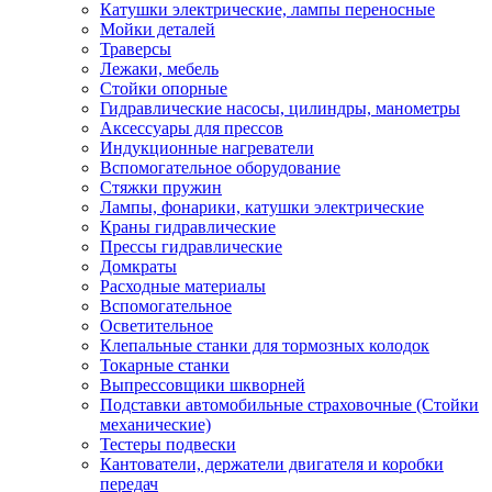
Катушки электрические, лампы переносные
Мойки деталей
Траверсы
Лежаки, мебель
Стойки опорные
Гидравлические насосы, цилиндры, манометры
Аксессуары для прессов
Индукционные нагреватели
Вспомогательное оборудование
Стяжки пружин
Лампы, фонарики, катушки электрические
Краны гидравлические
Прессы гидравлические
Домкраты
Расходные материалы
Вспомогательное
Осветительное
Клепальные станки для тормозных колодок
Токарные станки
Выпрессовщики шкворней
Подставки автомобильные страховочные (Стойки
механические)
Тестеры подвески
Кантователи, держатели двигателя и коробки
передач