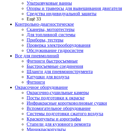
Ультразвуковые ванны
Опоры и траверсы для вывешивания двигателя
Средства индивидуальной защиты
Ещё 33
Контрольно-диагностическое
Сканеры, мотортестеры
Для топливной системы
Приборы, тестеры
Проверка электрооборудования
Обслуживание гидросистем
Все для пневмолиний
Фитинги быстросъемные
Быстросъемные соединения
Шланги для пневмоинструмента
Катушки для воздуха
Фитинги
Окрасочное оборудование
Окрасочно-сушильные камеры
Посты подготовки к окраске
Инфракрасные коротковолновые сушки
Вспомогательное оборудование
Системы подготовки сжатого воздуха
Краскопульты и аэрографы
Стапели для кузовного ремонта
Миникраскопульты