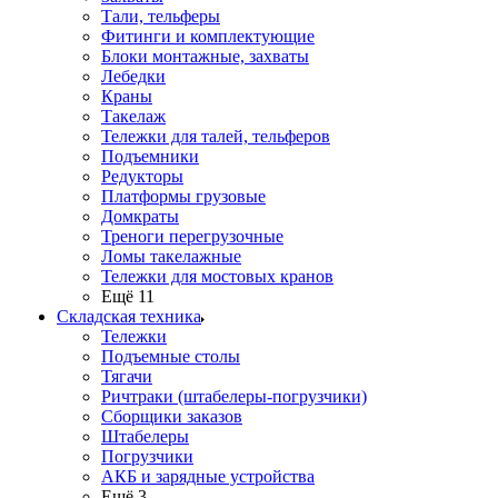
Тали, тельферы
Фитинги и комплектующие
Блоки монтажные, захваты
Лебедки
Краны
Такелаж
Тележки для талей, тельферов
Подъемники
Редукторы
Платформы грузовые
Домкраты
Треноги перегрузочные
Ломы такелажные
Тележки для мостовых кранов
Ещё 11
Складская техника
Тележки
Подъемные столы
Тягачи
Ричтраки (штабелеры-погрузчики)
Сборщики заказов
Штабелеры
Погрузчики
АКБ и зарядные устройства
Ещё 3