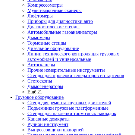
Компрессометры
Мультимарочные сканеры
Люфтомеры
Приборы для диагностики авто
Диагностические стенды
Автомобильные газоанализаторы
Дымомеры
Тормозные стенды
Дизельное оборудование
Линии технического контроля для грузовых
автомобилей и универсальные
Автосканеры
Прочие измерительные инструменты
Стенды для проверки генераторов и стартеров
Стетоскопы
Дымогенераторы
Ещё 21
Грузовое оборудование
Стенд для ремонта грузовых двигателей
Подъемники грузовые платформенные
Стенды для наклепки тормозных накладок
Канавные домкраты
Ручной инструмент
Выпрессовщики шкворней