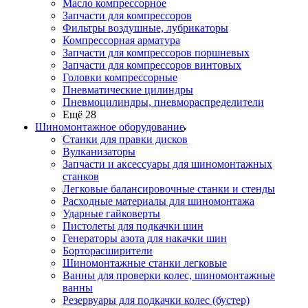
Масло компрессорное
Запчасти для компрессоров
Фильтры воздушные, лубрикаторы
Компрессорная арматура
Запчасти для компрессоров поршневых
Запчасти для компрессоров винтовых
Головки компрессорные
Пневматические цилиндры
Пневмоцилиндры, пневмораспределители
Ещё 28
Шиномонтажное оборудование
Станки для правки дисков
Вулканизаторы
Запчасти и аксессуары для шиномонтажных
станков
Легковые балансировочные станки и стенды
Расходные материалы для шиномонтажа
Ударные гайковерты
Пистолеты для подкачки шин
Генераторы азота для накачки шин
Борторасширители
Шиномонтажные станки легковые
Ванны для проверки колес, шиномонтажные
ванны
Резервуары для подкачки колес (бустер)