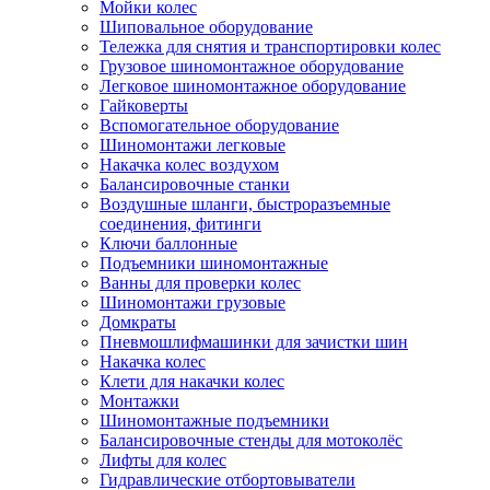
Мойки колес
Шиповальное оборудование
Тележка для снятия и транспортировки колес
Грузовое шиномонтажное оборудование
Легковое шиномонтажное оборудование
Гайковерты
Вспомогательное оборудование
Шиномонтажи легковые
Накачка колес воздухом
Балансировочные станки
Воздушные шланги, быстроразъемные
соединения, фитинги
Ключи баллонные
Подъемники шиномонтажные
Ванны для проверки колес
Шиномонтажи грузовые
Домкраты
Пневмошлифмашинки для зачистки шин
Накачка колес
Клети для накачки колес
Монтажки
Шиномонтажные подъемники
Балансировочные стенды для мотоколёс
Лифты для колес
Гидравлические отбортовыватели