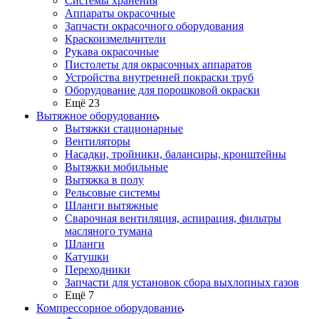
Системы хранения
Аппараты окрасочные
Запчасти окрасочного оборудования
Краскоизмельчители
Рукава окрасочные
Пистолеты для окрасочных аппаратов
Устройства внутренней покраски труб
Оборудование для порошковой окраски
Ещё 23
Вытяжное оборудование
Вытяжки стационарные
Вентиляторы
Насадки, тройники, балансиры, кронштейны
Вытяжки мобильные
Вытяжка в полу
Рельсовые системы
Шланги вытяжные
Сварочная вентиляция, аспирация, фильтры
масляного тумана
Шланги
Катушки
Переходники
Запчасти для установок сбора выхлопных газов
Ещё 7
Компрессорное оборудование