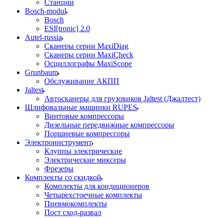
Станции
Bosch-modul
Bosch
ESI[tronic] 2.0
Autel-russia
Сканеры серии MaxiDiag
Сканеры серии MaxiCheck
Осциллографы MaxiScope
Grunbaum
Обслуживание АКПП
Jaltest
Автосканеры для грузовиков Jaltest (Джалтест)
Шлифовальные машинки RUPES
Винтовые компрессоры
Дизельные передвижные компрессоры
Поршневые компрессоры
Электроинструмент
Клуппы электрические
Электрические миксеры
Фрезеры
Комплекты со скидкой
Комплекты для кондиционеров
Четырехстоечные комплекты
Пневмокомплекты
Пост сход-развал