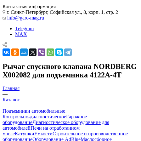
Контактная информация
г. Санкт-Петербург, Софийская ул., 8, корп. 1, стр. 2
info@garo-mag.ru
Telegram
MAX
Рычаг спускного клапана NORDBERG
X002082 для подъемника 4122A-4T
Главная
—
Каталог
—
Подъемники автомобильные
Контрольно-диагностическое
Гаражное
оборудование
Диагностическое оборудование для
автомобилей
Печи на отработанном
масле
Катушки
Емкости
Строительное и производственное
оборудование
Оборудование AdBlue
Маслосборное