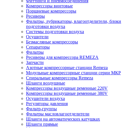
Фиттинги и пневмосоединения
Компрессоры винтовые
Поршневые компрессоры
Ресиверы
Фильтры, лубрикаторы, влагоотделители, блоки
подготовки воздуха
Системы подготовки воздуха
Осушители
Безмасляные компрессоры
Сепараторы
Фильтры
Ресиверы для компрессора REMEZA
Запчасти
Азотные компрессорные станции Remeza
Модульные компрессорные станции серии МКР
Спиральные компрессоры Remeza
Шланги воздушные
Компрессоры воздушные ременные 220V
Компрессоры воздушные ременные 380V
Осушители воздуха
Регуляторы давления
Фильтр-группы
Фильтры масловлагоотделители
Шланги на автоматических катушках
Шланги прямые