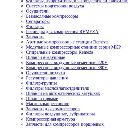
Фильтры, лубрикаторы, влагоотделители, блоки по
Системы подготовки воздуха
Осушители
Безмасляные компрессоры
Сепараторы
Фильтры
Ресиверы для компрессора REMEZA
Запчасти
Азотные компрессорные станции Remeza
Модульные компрессорные станции серии МКР
Спиральные компрессоры Remeza
Шланги воздушные
Компрессоры воздушные ременные 220V
Компрессоры воздушные ременные 380V
Осушители воздуха
Регуляторы давления
Фильтр-группы
Фильтры масловлагоотделители
Шланги на автоматических катушках
Шланги прямые
Масло компрессорное
Запчасти для компрессоров
Фильтры воздушные, лубрикаторы
Компрессорная арматура
Запчасти для компрессоров поршневых