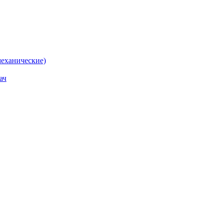
еханические)
ач