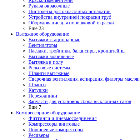
Краскоизмельчители
Рукава окрасочные
Пистолеты для окрасочных аппаратов
Устройства внутренней покраски труб
Оборудование для порошковой окраски
Ещё 23
Вытяжное оборудование
Вытяжки стационарные
Вентиляторы
Насадки, тройники, балансиры, кронштейны
Вытяжки мобильные
Вытяжка в полу
Рельсовые системы
Шланги вытяжные
Сварочная вентиляция, аспирация, фильтры маслян
Шланги
Катушки
Переходники
Запчасти для установок сбора выхлопных газов
Ещё 7
Компрессорное оборудование
Фиттинги и пневмосоединения
Компрессоры винтовые
Поршневые компрессоры
Ресиверы