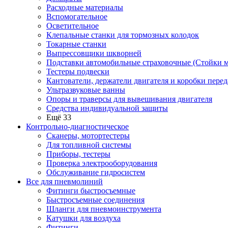
Расходные материалы
Вспомогательное
Осветительное
Клепальные станки для тормозных колодок
Токарные станки
Выпрессовщики шкворней
Подставки автомобильные страховочные (Стойки м
Тестеры подвески
Кантователи, держатели двигателя и коробки перед
Ультразвуковые ванны
Опоры и траверсы для вывешивания двигателя
Средства индивидуальной защиты
Ещё 33
Контрольно-диагностическое
Сканеры, мотортестеры
Для топливной системы
Приборы, тестеры
Проверка электрооборудования
Обслуживание гидросистем
Все для пневмолиний
Фитинги быстросъемные
Быстросъемные соединения
Шланги для пневмоинструмента
Катушки для воздуха
Фитинги