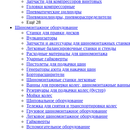
Запчасти для компрессоров винтовых
Головки компрессорные
Пневматические цилиндры
Пневмоцилиндры, пневмораспределители
Ещё 28
Шиномонтажное оборудование
Станки для правки дисков
Вулканизаторы
Запчасти и аксессуары для шиномонтажных станко
Легковые балансировочные станки и стенды
Расходные материалы для шиномонтажа
Ударные гайковерты
Пистолеты для подкачки шин
Генераторы азота для накачки шин
Борторасширители
Шиномонтажные станки легковые
Ванны для проверки колес, шиномонтажные ванны
Резервуары для подкачки колес (бустер)
Мойки колес
Шиповальное оборудование
Тележка для снятия и транспортировки колес
Грузовое шиномонтажное оборудование
Легковое шиномонтажное оборудование
Гайковерты
Вспомогательное оборудование