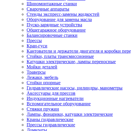
Шиномонтажные станки
Сварочные аппараты
Стенды экспресс-замены жидкостей
Оборудование для замены масла
Пуско-зарядные устройства
Общегаражное оборудование
Балансировочные станки
Прессы
Кран-гуси
Кантователи и держатели двигателя и коробки пере
Стойки, платы трансмиссионные
Катушки электрические, лампы переносные
Мойки деталей
Траверсы
Лежаки, мебель
Стойки опорные
Гидравлические насосы, цилиндры, манометры
Аксессуары для прессов
Индукционные нагреватели
Вспомогательное оборудование
Стяжки пружин
Лампы, фонарики, катушки электрические
Краны гидравлические
Прессы гидравлические
Домкраты