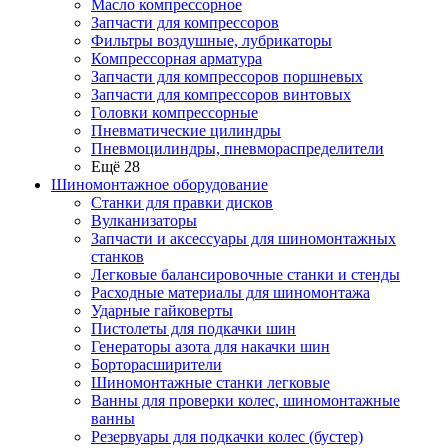
Масло компрессорное
Запчасти для компрессоров
Фильтры воздушные, лубрикаторы
Компрессорная арматура
Запчасти для компрессоров поршневых
Запчасти для компрессоров винтовых
Головки компрессорные
Пневматические цилиндры
Пневмоцилиндры, пневмораспределители
Ещё 28
Шиномонтажное оборудование
Станки для правки дисков
Вулканизаторы
Запчасти и аксессуары для шиномонтажных
станков
Легковые балансировочные станки и стенды
Расходные материалы для шиномонтажа
Ударные гайковерты
Пистолеты для подкачки шин
Генераторы азота для накачки шин
Борторасширители
Шиномонтажные станки легковые
Ванны для проверки колес, шиномонтажные
ванны
Резервуары для подкачки колес (бустер)