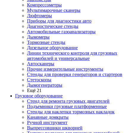
Компрессометры
Мультимарочные сканеры
Люфтомеры
Приборы для диагностики авто
Диагностические стенды
Автомобильные газоанализаторы
Дымомеры
Тормозные стенды
Дизельное оборудование
Линии технического контроля для грузовых
автомобилей и универсальные
Автосканеры
Прочие измерительные инструменты
Стенды для проверки генераторов и стартеров
Стетоскопы
Дымогенераторы
Ещё 21
Грузовое оборудование
Стенд для ремонта грузовых двигателей
Подъемники грузовые платформенные
Стенды для наклепки тормозных накладок
Канавные домкраты
Ручной инструмент
Выпрессовщики шкворней