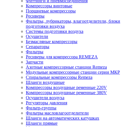
Фиттинги и пневмосоединения
Компрессоры винтовые
Поршневые компрессоры
Ресиверы
Фильтры, лубрикаторы, влагоотделители, блоки
подготовки воздуха
Системы подготовки воздуха
Осушители
Безмасляные компрессоры
Сепараторы
Фильтры
Ресиверы для компрессора REMEZA
Запчасти
Азотные компрессорные станции Remeza
Модульные компрессорные станции серии МКР
Спиральные компрессоры Remeza
Шланги воздушные
Компрессоры воздушные ременные 220V
Компрессоры воздушные ременные 380V
Осушители воздуха
Регуляторы давления
Фильтр-группы
Фильтры масловлагоотделители
Шланги на автоматических катушках
Шланги прямые