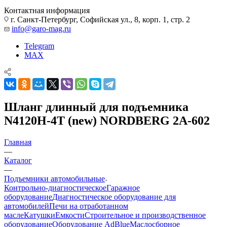
Контактная информация
г. Санкт-Петербург, Софийская ул., 8, корп. 1, стр. 2
info@garo-mag.ru
Telegram
MAX
Шланг длинный для подъемника
N4120H-4T (new) NORDBERG 2A-602
Главная
—
Каталог
—
Подъемники автомобильные
Контрольно-диагностическое
Гаражное
оборудование
Диагностическое оборудование для
автомобилей
Печи на отработанном
масле
Катушки
Емкости
Строительное и производственное
оборудование
Оборудование AdBlue
Маслосборное