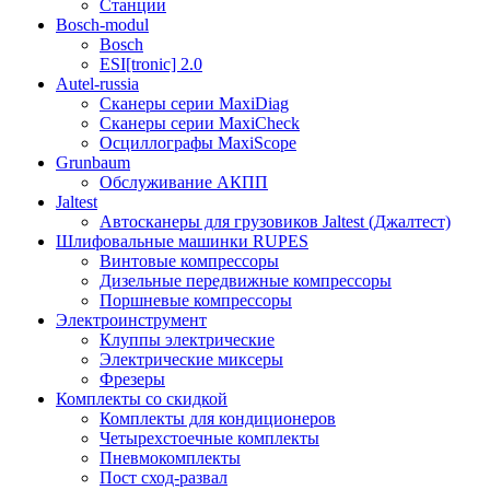
Станции
Bosch-modul
Bosch
ESI[tronic] 2.0
Autel-russia
Сканеры серии MaxiDiag
Сканеры серии MaxiCheck
Осциллографы MaxiScope
Grunbaum
Обслуживание АКПП
Jaltest
Автосканеры для грузовиков Jaltest (Джалтест)
Шлифовальные машинки RUPES
Винтовые компрессоры
Дизельные передвижные компрессоры
Поршневые компрессоры
Электроинструмент
Клуппы электрические
Электрические миксеры
Фрезеры
Комплекты со скидкой
Комплекты для кондиционеров
Четырехстоечные комплекты
Пневмокомплекты
Пост сход-развал