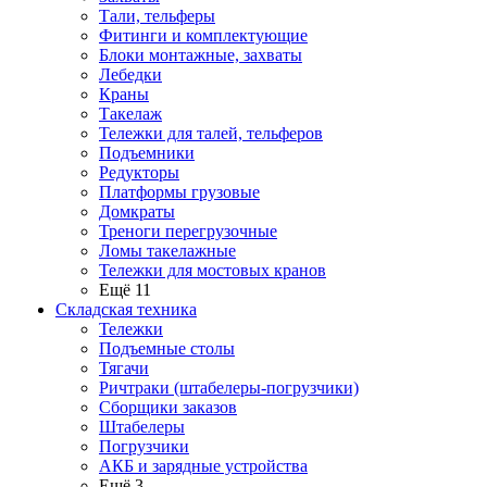
Тали, тельферы
Фитинги и комплектующие
Блоки монтажные, захваты
Лебедки
Краны
Такелаж
Тележки для талей, тельферов
Подъемники
Редукторы
Платформы грузовые
Домкраты
Треноги перегрузочные
Ломы такелажные
Тележки для мостовых кранов
Ещё 11
Складская техника
Тележки
Подъемные столы
Тягачи
Ричтраки (штабелеры-погрузчики)
Сборщики заказов
Штабелеры
Погрузчики
АКБ и зарядные устройства
Ещё 3