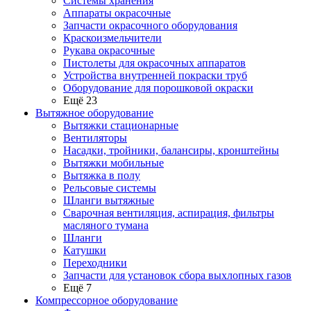
Системы хранения
Аппараты окрасочные
Запчасти окрасочного оборудования
Краскоизмельчители
Рукава окрасочные
Пистолеты для окрасочных аппаратов
Устройства внутренней покраски труб
Оборудование для порошковой окраски
Ещё 23
Вытяжное оборудование
Вытяжки стационарные
Вентиляторы
Насадки, тройники, балансиры, кронштейны
Вытяжки мобильные
Вытяжка в полу
Рельсовые системы
Шланги вытяжные
Сварочная вентиляция, аспирация, фильтры
масляного тумана
Шланги
Катушки
Переходники
Запчасти для установок сбора выхлопных газов
Ещё 7
Компрессорное оборудование