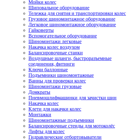
Мойки колес
Шиповальное оборудование
Тележка для снятия и транспортировки колес
Грузовое шиномонтажное оборудование
Легковое шиномонтажное оборудование
Гайковерты
Вспомогательное оборудование
Шиномонтажи легковые
Накачка колес воздухом
Балансировочные станки
Воздушные шланги, быстроразъемные
соединения, фитинги
Ключи баллонные
Подъемники шиномонтажные
Ванны для проверки колес
Шиномонтажи грузовые
Домкраты
Пневмошлифмашинки для зачистки шин
Накачка колес
Клети для накачки колес
Монтажки
Шиномонтажные подъемники
Балансировочные стенды для мотоколёс
Лифты для колес
Гидравлические отбортовыватели