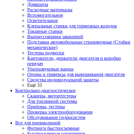
Домкраты
Расходные материалы
Вспомогательное
Осветительное
Клепальные станки для тормозных колодок
Токарные станки
Выпрессовщики шкворней
Подставки автомобильные страховочные (Стойки
механические)
Тестеры подвески
Кантователи, держатели двигателя и коробки
передач
Ультразвуковые ванны
Опоры и траверсы для вывешивания двигателя
Средства индивидуальной защиты
Ещё 33
Контрольно-диагностическое
Сканеры, мотортестеры
Для топливной системы
Приборы, тестеры
Проверка электрооборудования
Обслуживание гидросистем
Все для пневмолиний
Фитинги быстросъемные
Быстросъемные соединения