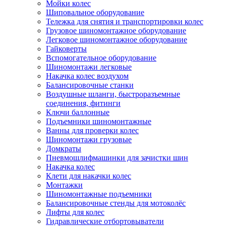
Мойки колес
Шиповальное оборудование
Тележка для снятия и транспортировки колес
Грузовое шиномонтажное оборудование
Легковое шиномонтажное оборудование
Гайковерты
Вспомогательное оборудование
Шиномонтажи легковые
Накачка колес воздухом
Балансировочные станки
Воздушные шланги, быстроразъемные
соединения, фитинги
Ключи баллонные
Подъемники шиномонтажные
Ванны для проверки колес
Шиномонтажи грузовые
Домкраты
Пневмошлифмашинки для зачистки шин
Накачка колес
Клети для накачки колес
Монтажки
Шиномонтажные подъемники
Балансировочные стенды для мотоколёс
Лифты для колес
Гидравлические отбортовыватели