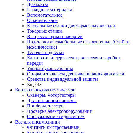
Домкраты
Расходные материалы
Вспомогательное
Осветительное
Клепальные станки для тормозных колодок
Токарные станки
Выпрессовщики шкворней
Подставки автомобильные страховочные (Стойки
механические)
Тестеры подвески
Кантователи, держатели двигателя и коробки
передач
Ультразвуковые ванны
Опоры и траверсы для вывешивания двигателя
Средства индивидуальной защиты
Ещё 33
Контрольно-диагностическое
Сканеры, мотортестеры
Для топливной системы
Приборы, тестеры
Проверка электрооборудования
Обслуживание гидросистем
Все для пневмолиний
Фитинги быстросъемные
Быстросъемные соединения