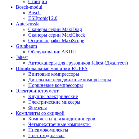
Станции
Bosch-modul
Bosch
ESI[tronic] 2.0
Autel-russia
Сканеры серии MaxiDiag
Сканеры серии MaxiCheck
Осциллографы MaxiScope
Grunbaum
Обслуживание АКПП
Jaltest
Автосканеры для грузовиков Jaltest (Джалтест)
Шлифовальные машинки RUPES
Винтовые компрессоры
Дизельные передвижные компрессоры
Поршневые компрессоры
Электроинструмент
Клуппы электрические
Электрические миксеры
Фрезеры
Комплекты со скидкой
Комплекты для кондиционеров
Четырехстоечные комплекты
Пневмокомплекты
Пост сход-развал