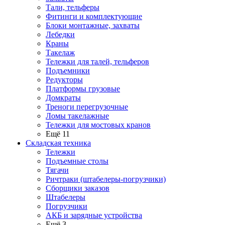
Тали, тельферы
Фитинги и комплектующие
Блоки монтажные, захваты
Лебедки
Краны
Такелаж
Тележки для талей, тельферов
Подъемники
Редукторы
Платформы грузовые
Домкраты
Треноги перегрузочные
Ломы такелажные
Тележки для мостовых кранов
Ещё 11
Складская техника
Тележки
Подъемные столы
Тягачи
Ричтраки (штабелеры-погрузчики)
Сборщики заказов
Штабелеры
Погрузчики
АКБ и зарядные устройства
Ещё 3