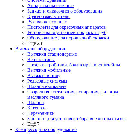
Системы хранения
Аппараты окрасочные
Запчасти окрасочного оборудования
Краскоизмельчители
Рукава окрасочные
Пистолеты для окрасочных аппаратов
Устройства внутренней покраски труб
Оборудование для порошковой окраски
Ещё 23
Вытяжное оборудование
Вытяжки стационарные
Вентиляторы
Насадки, тройники, балансиры, кронштейны
Вытяжки мобильные
Вытяжка в полу
Рельсовые системы
Шланги вытяжные
Сварочная вентиляция, аспирация, фильтры
масляного тумана
Шланги
Катушки
Переходники
Запчасти для установок сбора выхлопных газов
Ещё 7
Компрессорное оборудование