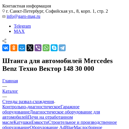
Контактная информация
г. Санкт-Петербург, Софийская ул., 8, корп. 1, стр. 2
info@garo-mag.ru
Telegram
MAX
Штанга для автомобилей Mercedes
Benz Техно Вектор 148 30 000
Главная
—
Каталог
—
Стенды развал-схождения
Контрольно-диагностическое
Гаражное
оборудование
Диагностическое оборудование для
автомобилей
Печи на отработанном
масле
Катушки
Емкости
Строительное и производственное
оборудование
Оборудование AdBlue
Маслосборное