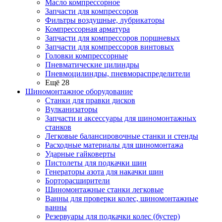
Масло компрессорное
Запчасти для компрессоров
Фильтры воздушные, лубрикаторы
Компрессорная арматура
Запчасти для компрессоров поршневых
Запчасти для компрессоров винтовых
Головки компрессорные
Пневматические цилиндры
Пневмоцилиндры, пневмораспределители
Ещё 28
Шиномонтажное оборудование
Станки для правки дисков
Вулканизаторы
Запчасти и аксессуары для шиномонтажных
станков
Легковые балансировочные станки и стенды
Расходные материалы для шиномонтажа
Ударные гайковерты
Пистолеты для подкачки шин
Генераторы азота для накачки шин
Борторасширители
Шиномонтажные станки легковые
Ванны для проверки колес, шиномонтажные
ванны
Резервуары для подкачки колес (бустер)