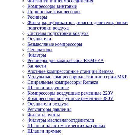
Фиттинги и пневмосоединения
Компрессоры винтовые
Поршневые компрессоры
Ресиверы
Фильтры, лубрикаторы, влагоотделители, блоки
подготовки воздуха
Системы подготовки воздуха
Осушители
Безмасляные компрессоры
Сепараторы
Фильтры
Ресиверы для компрессора REMEZA
Запчасти
Азотные компрессорные станции Remeza
Модульные компрессорные станции серии МКР
Спиральные компрессоры Remeza
Шланги воздушные
Компрессоры воздушные ременные 220V
Компрессоры воздушные ременные 380V
Осушители воздуха
Регуляторы давления
Фильтр-группы
Фильтры масловлагоотделители
Шланги на автоматических катушках
Шланги прямые