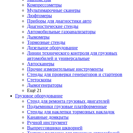
Компрессометры
Мультимарочные сканеры
Люфтомеры
Приборы для диагностики авто
Диагностические стенды
Автомобильные газоанализаторы
Дымомеры
Тормозные стенды
Дизельное оборудование
Линии технического контроля для грузовых
автомобилей и универсальные
Автосканеры
Прочие измерительные инструменты
Стенды для проверки генераторов и стартеров
Стетоскопы
Дымогенераторы
Ещё 21
Грузовое оборудование
Стенд для ремонта грузовых двигателей
Подъемники грузовые платформенные
Стенды для наклепки тормозных накладок
Канавные домкраты
Ручной инструмент
Выпрессовщики шкворней