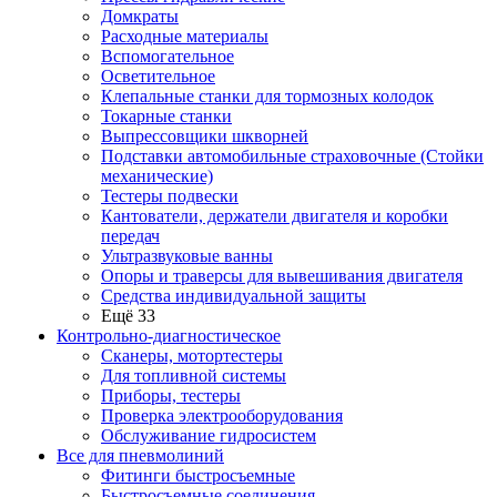
Домкраты
Расходные материалы
Вспомогательное
Осветительное
Клепальные станки для тормозных колодок
Токарные станки
Выпрессовщики шкворней
Подставки автомобильные страховочные (Стойки
механические)
Тестеры подвески
Кантователи, держатели двигателя и коробки
передач
Ультразвуковые ванны
Опоры и траверсы для вывешивания двигателя
Средства индивидуальной защиты
Ещё 33
Контрольно-диагностическое
Сканеры, мотортестеры
Для топливной системы
Приборы, тестеры
Проверка электрооборудования
Обслуживание гидросистем
Все для пневмолиний
Фитинги быстросъемные
Быстросъемные соединения