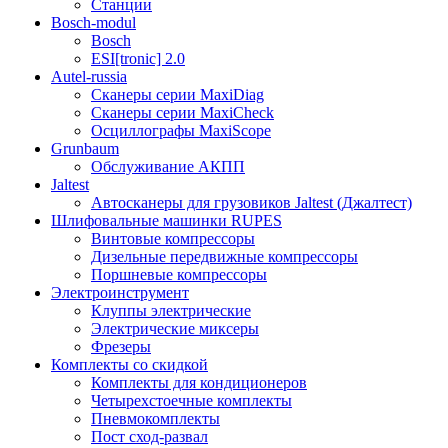
Станции
Bosch-modul
Bosch
ESI[tronic] 2.0
Autel-russia
Сканеры серии MaxiDiag
Сканеры серии MaxiCheck
Осциллографы MaxiScope
Grunbaum
Обслуживание АКПП
Jaltest
Автосканеры для грузовиков Jaltest (Джалтест)
Шлифовальные машинки RUPES
Винтовые компрессоры
Дизельные передвижные компрессоры
Поршневые компрессоры
Электроинструмент
Клуппы электрические
Электрические миксеры
Фрезеры
Комплекты со скидкой
Комплекты для кондиционеров
Четырехстоечные комплекты
Пневмокомплекты
Пост сход-развал