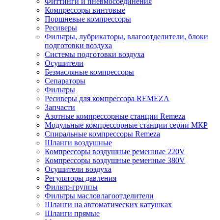
Фиттинги и пневмосоединения
Компрессоры винтовые
Поршневые компрессоры
Ресиверы
Фильтры, лубрикаторы, влагоотделители, блоки
подготовки воздуха
Системы подготовки воздуха
Осушители
Безмасляные компрессоры
Сепараторы
Фильтры
Ресиверы для компрессора REMEZA
Запчасти
Азотные компрессорные станции Remeza
Модульные компрессорные станции серии МКР
Спиральные компрессоры Remeza
Шланги воздушные
Компрессоры воздушные ременные 220V
Компрессоры воздушные ременные 380V
Осушители воздуха
Регуляторы давления
Фильтр-группы
Фильтры масловлагоотделители
Шланги на автоматических катушках
Шланги прямые