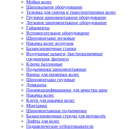
Мойки колес
Шиповальное оборудование
Тележка для снятия и транспортировки колес
Грузовое шиномонтажное оборудование
Легковое шиномонтажное оборудование
Гайковерты
Вспомогательное оборудование
Шиномонтажи легковые
Накачка колес воздухом
Балансировочные станки
Воздушные шланги, быстроразъемные
соединения, фитинги
Ключи баллонные
Подъемники шиномонтажные
Ванны для проверки колес
Шиномонтажи грузовые
Домкраты
Пневмошлифмашинки для зачистки шин
Накачка колес
Клети для накачки колес
Монтажки
Шиномонтажные подъемники
Балансировочные стенды для мотоколёс
Лифты для колес
Гидравлические отбортовыватели