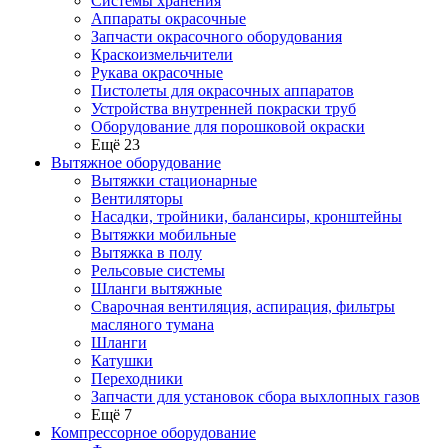
Системы хранения
Аппараты окрасочные
Запчасти окрасочного оборудования
Краскоизмельчители
Рукава окрасочные
Пистолеты для окрасочных аппаратов
Устройства внутренней покраски труб
Оборудование для порошковой окраски
Ещё 23
Вытяжное оборудование
Вытяжки стационарные
Вентиляторы
Насадки, тройники, балансиры, кронштейны
Вытяжки мобильные
Вытяжка в полу
Рельсовые системы
Шланги вытяжные
Сварочная вентиляция, аспирация, фильтры
масляного тумана
Шланги
Катушки
Переходники
Запчасти для установок сбора выхлопных газов
Ещё 7
Компрессорное оборудование