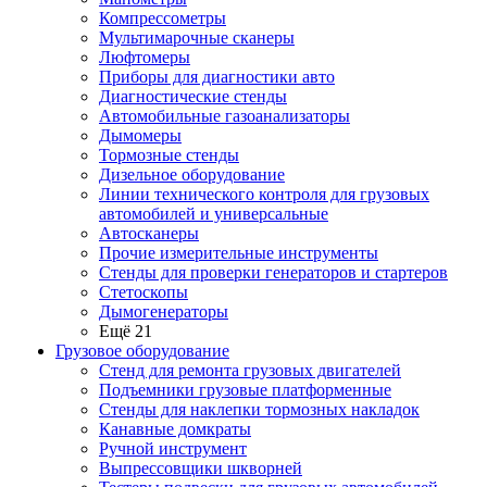
Компрессометры
Мультимарочные сканеры
Люфтомеры
Приборы для диагностики авто
Диагностические стенды
Автомобильные газоанализаторы
Дымомеры
Тормозные стенды
Дизельное оборудование
Линии технического контроля для грузовых
автомобилей и универсальные
Автосканеры
Прочие измерительные инструменты
Стенды для проверки генераторов и стартеров
Стетоскопы
Дымогенераторы
Ещё 21
Грузовое оборудование
Стенд для ремонта грузовых двигателей
Подъемники грузовые платформенные
Стенды для наклепки тормозных накладок
Канавные домкраты
Ручной инструмент
Выпрессовщики шкворней