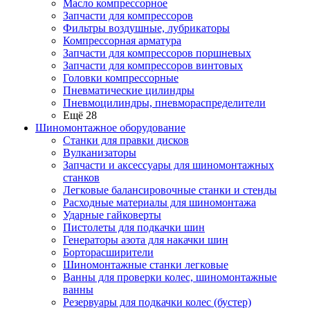
Масло компрессорное
Запчасти для компрессоров
Фильтры воздушные, лубрикаторы
Компрессорная арматура
Запчасти для компрессоров поршневых
Запчасти для компрессоров винтовых
Головки компрессорные
Пневматические цилиндры
Пневмоцилиндры, пневмораспределители
Ещё 28
Шиномонтажное оборудование
Станки для правки дисков
Вулканизаторы
Запчасти и аксессуары для шиномонтажных
станков
Легковые балансировочные станки и стенды
Расходные материалы для шиномонтажа
Ударные гайковерты
Пистолеты для подкачки шин
Генераторы азота для накачки шин
Борторасширители
Шиномонтажные станки легковые
Ванны для проверки колес, шиномонтажные
ванны
Резервуары для подкачки колес (бустер)