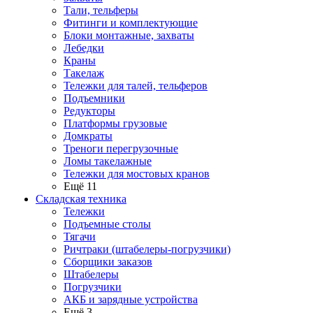
Тали, тельферы
Фитинги и комплектующие
Блоки монтажные, захваты
Лебедки
Краны
Такелаж
Тележки для талей, тельферов
Подъемники
Редукторы
Платформы грузовые
Домкраты
Треноги перегрузочные
Ломы такелажные
Тележки для мостовых кранов
Ещё 11
Складская техника
Тележки
Подъемные столы
Тягачи
Ричтраки (штабелеры-погрузчики)
Сборщики заказов
Штабелеры
Погрузчики
АКБ и зарядные устройства
Ещё 3