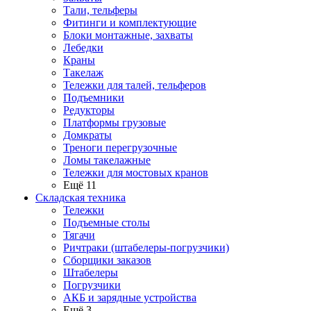
Тали, тельферы
Фитинги и комплектующие
Блоки монтажные, захваты
Лебедки
Краны
Такелаж
Тележки для талей, тельферов
Подъемники
Редукторы
Платформы грузовые
Домкраты
Треноги перегрузочные
Ломы такелажные
Тележки для мостовых кранов
Ещё 11
Складская техника
Тележки
Подъемные столы
Тягачи
Ричтраки (штабелеры-погрузчики)
Сборщики заказов
Штабелеры
Погрузчики
АКБ и зарядные устройства
Ещё 3