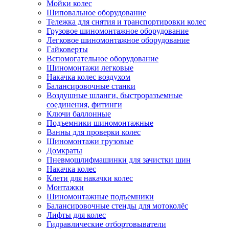
Мойки колес
Шиповальное оборудование
Тележка для снятия и транспортировки колес
Грузовое шиномонтажное оборудование
Легковое шиномонтажное оборудование
Гайковерты
Вспомогательное оборудование
Шиномонтажи легковые
Накачка колес воздухом
Балансировочные станки
Воздушные шланги, быстроразъемные
соединения, фитинги
Ключи баллонные
Подъемники шиномонтажные
Ванны для проверки колес
Шиномонтажи грузовые
Домкраты
Пневмошлифмашинки для зачистки шин
Накачка колес
Клети для накачки колес
Монтажки
Шиномонтажные подъемники
Балансировочные стенды для мотоколёс
Лифты для колес
Гидравлические отбортовыватели