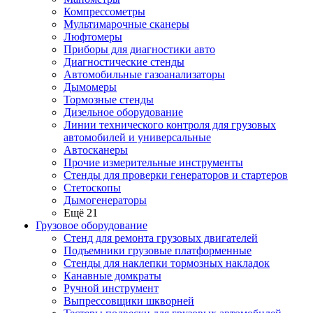
Компрессометры
Мультимарочные сканеры
Люфтомеры
Приборы для диагностики авто
Диагностические стенды
Автомобильные газоанализаторы
Дымомеры
Тормозные стенды
Дизельное оборудование
Линии технического контроля для грузовых
автомобилей и универсальные
Автосканеры
Прочие измерительные инструменты
Стенды для проверки генераторов и стартеров
Стетоскопы
Дымогенераторы
Ещё 21
Грузовое оборудование
Стенд для ремонта грузовых двигателей
Подъемники грузовые платформенные
Стенды для наклепки тормозных накладок
Канавные домкраты
Ручной инструмент
Выпрессовщики шкворней