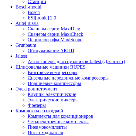
Станции
Bosch-modul
Bosch
ESI[tronic] 2.0
Autel-russia
Сканеры серии MaxiDiag
Сканеры серии MaxiCheck
Осциллографы MaxiScope
Grunbaum
Обслуживание АКПП
Jaltest
Автосканеры для грузовиков Jaltest (Джалтест)
Шлифовальные машинки RUPES
Винтовые компрессоры
Дизельные передвижные компрессоры
Поршневые компрессоры
Электроинструмент
Клуппы электрические
Электрические миксеры
Фрезеры
Комплекты со скидкой
Комплекты для кондиционеров
Четырехстоечные комплекты
Пневмокомплекты
Пост сход-развал