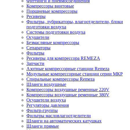
Фиттинги и пневмосоединения
Компрессоры винтовые
Поршневые компрессоры
Ресиверы
Фильтры, лубрикаторы, влагоотделители, блоки
подготовки воздуха
Системы подготовки воздуха
Осушители
Безмасляные компрессоры
Сепараторы
Фильтры
Ресиверы для компрессора REMEZA
Запчасти
Азотные компрессорные станции Remeza
Модульные компрессорные станции серии МКР
Спиральные компрессоры Remeza
Шланги воздушные
Компрессоры воздушные ременные 220V
Компрессоры воздушные ременные 380V
Осушители воздуха
Регуляторы давления
Фильтр-группы
Фильтры масловлагоотделители
Шланги на автоматических катушках
Шланги прямые