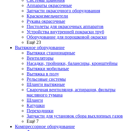
Системы хранения
Аппараты окрасочные
Запчасти окрасочного оборудования
Краскоизмельчители
Рукава окрасочные
Пистолеты для окрасочных аппаратов
Устройства внутренней покраски труб
Оборудование для порошковой окраски
Ещё 23
Вытяжное оборудование
Вытяжки стационарные
Вентиляторы
Насадки, тройники, балансиры, кронштейны
Вытяжки мобильные
Вытяжка в полу
Рельсовые системы
Шланги вытяжные
Сварочная вентиляция, аспирация, фильтры
масляного тумана
Шланги
Катушки
Переходники
Запчасти для установок сбора выхлопных газов
Ещё 7
Компрессорное оборудование