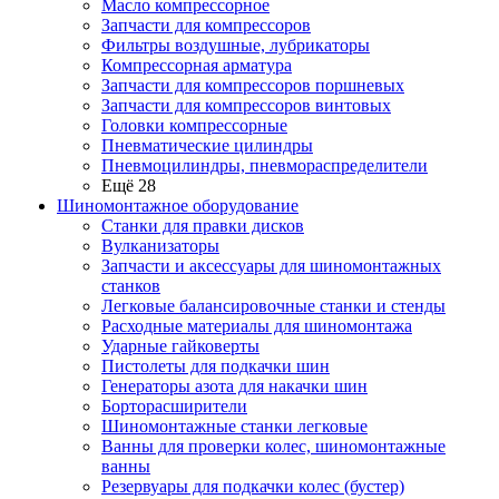
Масло компрессорное
Запчасти для компрессоров
Фильтры воздушные, лубрикаторы
Компрессорная арматура
Запчасти для компрессоров поршневых
Запчасти для компрессоров винтовых
Головки компрессорные
Пневматические цилиндры
Пневмоцилиндры, пневмораспределители
Ещё 28
Шиномонтажное оборудование
Станки для правки дисков
Вулканизаторы
Запчасти и аксессуары для шиномонтажных
станков
Легковые балансировочные станки и стенды
Расходные материалы для шиномонтажа
Ударные гайковерты
Пистолеты для подкачки шин
Генераторы азота для накачки шин
Борторасширители
Шиномонтажные станки легковые
Ванны для проверки колес, шиномонтажные
ванны
Резервуары для подкачки колес (бустер)