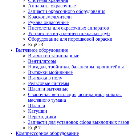
Системы хранения
Аппараты окрасочные
Запчасти окрасочного оборудования
Краскоизмельчители
Рукава окрасочные
Пистолеты для окрасочных аппаратов
Устройства внутренней покраски труб
Оборудование для порошковой окраски
Ещё 23
Вытяжное оборудование
Вытяжки стационарные
Вентиляторы
Насадки, тройники, балансиры, кронштейны
Вытяжки мобильные
Вытяжка в полу
Рельсовые системы
Шланги вытяжные
Сварочная вентиляция, аспирация, фильтры
масляного тумана
Шланги
Катушки
Переходники
Запчасти для установок сбора выхлопных газов
Ещё 7
Компрессорное оборудование