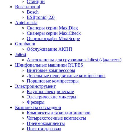
Станции
Bosch-modul
Bosch
ESI[tronic] 2.0
Autel-russia
Сканеры серии MaxiDiag
Сканеры серии MaxiCheck
Осциллографы MaxiScope
Grunbaum
Обслуживание АКПП
Jaltest
Автосканеры для грузовиков Jaltest (Джалтест)
Шлифовальные машинки RUPES
Винтовые компрессоры
Дизельные передвижные компрессоры
Поршневые компрессоры
Электроинструмент
Клуппы электрические
Электрические миксеры
Фрезеры
Комплекты со скидкой
Комплекты для кондиционеров
Четырехстоечные комплекты
Пневмокомплекты
Пост сход-развал