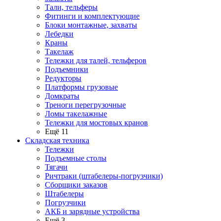
Тали, тельферы
Фитинги и комплектующие
Блоки монтажные, захваты
Лебедки
Краны
Такелаж
Тележки для талей, тельферов
Подъемники
Редукторы
Платформы грузовые
Домкраты
Треноги перегрузочные
Ломы такелажные
Тележки для мостовых кранов
Ещё 11
Складская техника
Тележки
Подъемные столы
Тягачи
Ричтраки (штабелеры-погрузчики)
Сборщики заказов
Штабелеры
Погрузчики
АКБ и зарядные устройства
Ещё 3