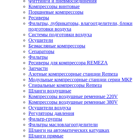
Фиттинги и пневмосоединения
Компрессоры винтовые
Поршневые компрессоры
Ресиверы
Фильтры, лубрикаторы, влагоотделители, блоки
подготовки воздуха
Системы подготовки воздуха
Осушители
Безмасляные компрессоры
Сепараторы
Фильтры
Ресиверы для компрессора REMEZA
Запчасти
Азотные компрессорные станции Remeza
Модульные компрессорные станции серии МКР
Спиральные компрессоры Remeza
Шланги воздушные
Компрессоры воздушные ременные 220V
Компрессоры воздушные ременные 380V
Осушители воздуха
Регуляторы давления
Фильтр-группы
Фильтры масловлагоотделители
Шланги на автоматических катушках
Шланги прямые