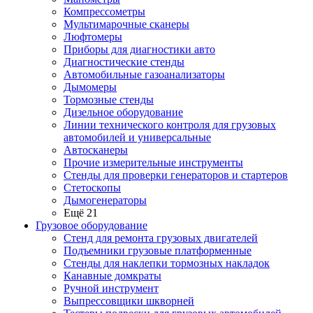
Компрессометры
Мультимарочные сканеры
Люфтомеры
Приборы для диагностики авто
Диагностические стенды
Автомобильные газоанализаторы
Дымомеры
Тормозные стенды
Дизельное оборудование
Линии технического контроля для грузовых
автомобилей и универсальные
Автосканеры
Прочие измерительные инструменты
Стенды для проверки генераторов и стартеров
Стетоскопы
Дымогенераторы
Ещё 21
Грузовое оборудование
Стенд для ремонта грузовых двигателей
Подъемники грузовые платформенные
Стенды для наклепки тормозных накладок
Канавные домкраты
Ручной инструмент
Выпрессовщики шкворней