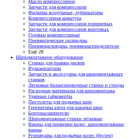
Масло компрессорное
Запчасти для компрессоров
Фильтры воздушные, лубрикаторы
Компрессорная арматура
Запчасти для компрессоров поршневых
Запчасти для компрессоров винтовых
Головки компрессорные
Пневматические цилиндры
Пневмоцилиндры, пневмораспределители
Ещё 28
Шиномонтажное оборудование
Станки для правки дисков
Вулканизаторы
Запчасти и аксессуары для шиномонтажных
станков
Легковые балансировочные станки и стенды
Расходные материалы для шиномонтажа
Ударные гайковерты
Пистолеты для подкачки шин
Генераторы азота для накачки шин
Борторасширители
Шиномонтажные станки легковые
Ванны для проверки колес, шиномонтажные
ванны
Резервуары для подкачки колес (бустер)