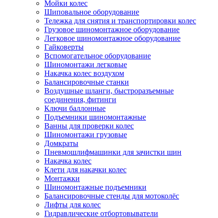
Мойки колес
Шиповальное оборудование
Тележка для снятия и транспортировки колес
Грузовое шиномонтажное оборудование
Легковое шиномонтажное оборудование
Гайковерты
Вспомогательное оборудование
Шиномонтажи легковые
Накачка колес воздухом
Балансировочные станки
Воздушные шланги, быстроразъемные
соединения, фитинги
Ключи баллонные
Подъемники шиномонтажные
Ванны для проверки колес
Шиномонтажи грузовые
Домкраты
Пневмошлифмашинки для зачистки шин
Накачка колес
Клети для накачки колес
Монтажки
Шиномонтажные подъемники
Балансировочные стенды для мотоколёс
Лифты для колес
Гидравлические отбортовыватели