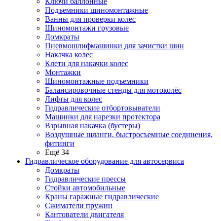
Ключи баллонные
Подъемники шиномонтажные
Ванны для проверки колес
Шиномонтажи грузовые
Домкраты
Пневмошлифмашинки для зачистки шин
Накачка колес
Клети для накачки колес
Монтажки
Шиномонтажные подъемники
Балансировочные стенды для мотоколёс
Лифты для колес
Гидравлические отбортовыватели
Машинки для нарезки протектора
Взрывная накачка (бустеры)
Воздушные шланги, быстросъемные соединения,
фитинги
Ещё 34
Гидравлическое оборудование для автосервиса
Домкраты
Гидравлические прессы
Стойки автомобильные
Краны гаражные гидравлические
Сжиматели пружин
Кантователи двигателя