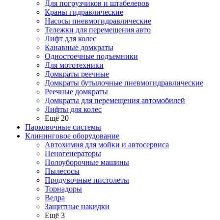
Для погрузчиков и штабелеров
Краны гидравлические
Насосы пневмогидравлические
Тележки для перемещения авто
Лифт для колес
Канавные домкраты
Одностоечные подъемники
Для мототехники
Домкраты реечные
Домкраты бутылочные пневмогидравлические
Реечные домкраты
Домкраты для перемещения автомобилей
Лифты для колес
Ещё 20
Парковочные системы
Клининговое оборудование
Автохимия для мойки и автосервиса
Пеногенераторы
Полоуборочные машины
Пылесосы
Продувочные пистолеты
Торнадоры
Ведра
Защитные накидки
Ещё 3