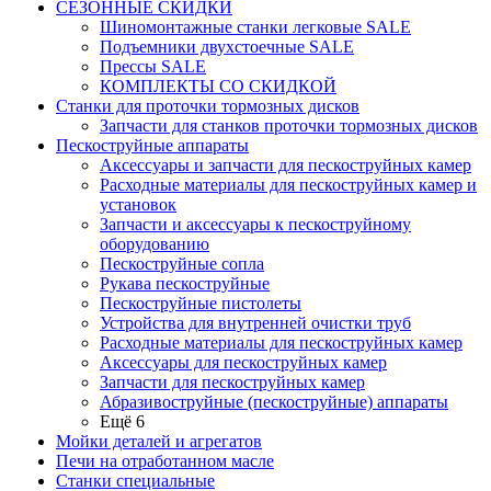
СЕЗОННЫЕ СКИДКИ
Шиномонтажные станки легковые SALE
Подъемники двухстоечные SALE
Прессы SALE
КОМПЛЕКТЫ СО СКИДКОЙ
Станки для проточки тормозных дисков
Запчасти для станков проточки тормозных дисков
Пескоструйные аппараты
Аксессуары и запчасти для пескоструйных камер
Расходные материалы для пескоструйных камер и
установок
Запчасти и аксессуары к пескоструйному
оборудованию
Пескоструйные сопла
Рукава пескоструйные
Пескоструйные пистолеты
Устройства для внутренней очистки труб
Расходные материалы для пескоструйных камер
Аксессуары для пескоструйных камер
Запчасти для пескоструйных камер
Абразивоструйные (пескоструйные) аппараты
Ещё 6
Мойки деталей и агрегатов
Печи на отработанном масле
Станки специальные