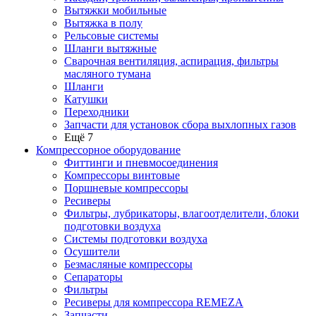
Вытяжки мобильные
Вытяжка в полу
Рельсовые системы
Шланги вытяжные
Сварочная вентиляция, аспирация, фильтры
масляного тумана
Шланги
Катушки
Переходники
Запчасти для установок сбора выхлопных газов
Ещё 7
Компрессорное оборудование
Фиттинги и пневмосоединения
Компрессоры винтовые
Поршневые компрессоры
Ресиверы
Фильтры, лубрикаторы, влагоотделители, блоки
подготовки воздуха
Системы подготовки воздуха
Осушители
Безмасляные компрессоры
Сепараторы
Фильтры
Ресиверы для компрессора REMEZA
Запчасти