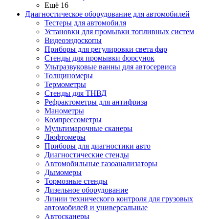
Ещё 16
Диагностическое оборудование для автомобилей
Тестеры для автомобиля
Установки для промывки топливных систем
Видеоэндоскопы
Приборы для регулировки света фар
Стенды для промывки форсунок
Ультразвуковые ванны для автосервиса
Толщиномеры
Термометры
Стенды для ТНВД
Рефрактометры для антифриза
Манометры
Компрессометры
Мультимарочные сканеры
Люфтомеры
Приборы для диагностики авто
Диагностические стенды
Автомобильные газоанализаторы
Дымомеры
Тормозные стенды
Дизельное оборудование
Линии технического контроля для грузовых
автомобилей и универсальные
Автосканеры