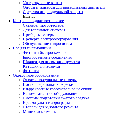
Ультразвуковые ванны
Опоры и траверсы для вывешивания двигателя
Средства индивидуальной защиты
Ещё 33
Контрольно-диагностическое
Сканеры, мотортестеры
Для топливной системы
Приборы, тестеры
Проверка электрооборудования
Обслуживание гидросистем
Все для пневмолиний
Фитинги быстросъемные
Быстросъемные соединения
Шланги для пневмоинструмента
Катушки для воздуха
Фитинги
Окрасочное оборудование
Окрасочно-сушильные камеры
Посты подготовки к окраске
Инфракрасные коротковолновые сушки
Вспомогательное оборудование
Системы подготовки сжатого воздуха
Краскопульты и аэрографы
Стапели для кузовного ремонта
Миникраскопульты