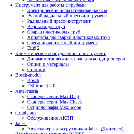
Инструмент для работы с трубами
Электрические испытательные насосы
Ручной радиальный пресс-инструмент
Радиальный пресс-инструмент
Верстаки для труб
Сварка пластиковых труб
Аппараты для сварки пластиковых труб
Слесарно-монтажный инструмент
Ещё 2
Климатическое оборудование и инструмент
Динамометрические ключи для кондиционеров
Опции и материалы
Станции
Bosch-modul
Bosch
ESI[tronic] 2.0
Autel-russia
Сканеры серии MaxiDiag
Сканеры серии MaxiCheck
Осциллографы MaxiScope
Grunbaum
Обслуживание АКПП
Jaltest
Автосканеры для грузовиков Jaltest (Джалтест)