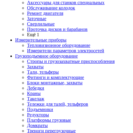
Аксессуары для станков специальных
Обслуживание колодок
Ремонт двигателя
Заточные
Сверлильные
Проточка дисков и барабанов
Ещё 1
Измерительные приборы
Тепловизионное оборудование
Измерители параметров электросетей
Грузоподъемное оборудование
Стропы и грузозахватные приспособления
Захваты
Тали, тельферы
Фитинги и комплектующие
Блоки монтажные, захваты
Лебедки
Краны
Такелаж
Тележки для талей, тельферов
Подъемники
Редукторы
Платформы грузовые
Домкраты
Треноги перегрузочные