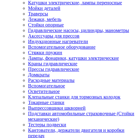
Катушки электрические, лампы переносные
Мойки деталей
Траверсы
Лежаки, мебель
Стойки опорные
Гидравлические насосы, цилиндры, манометры
Аксессуары для прессов
Индукционные нагреватели
Вспомогательное оборудование
Стяжки пружин
Лампы, фонарики, катушки электрические
Краны гидравлические
Прессы гидравлические
Домкраты
Расходные материалы
Вспомогательное
Осветительное
Клепальные станки для тормозных колодок
Токарные станки
Выпрессовщики шкворней
Подставки автомобильные страховочные (Стойки
механические)
Тестеры подвески
Кантователи, держатели двигателя и коробки
передач