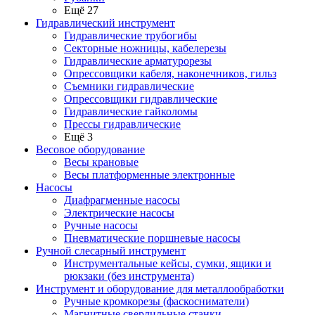
Ещё 27
Гидравлический инструмент
Гидравлические трубогибы
Секторные ножницы, кабелерезы
Гидравлические арматурорезы
Опрессовщики кабеля, наконечников, гильз
Съемники гидравлические
Опрессовщики гидравлические
Гидравлические гайколомы
Прессы гидравлические
Ещё 3
Весовое оборудование
Весы крановые
Весы платформенные электронные
Насосы
Диафрагменные насосы
Электрические насосы
Ручные насосы
Пневматические поршневые насосы
Ручной слесарный инструмент
Инструментальные кейсы, сумки, ящики и
рюкзаки (без инструмента)
Инструмент и оборудование для металлообработки
Ручные кромкорезы (фаскосниматели)
Магнитные сверлильные станки