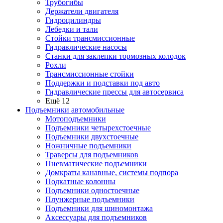
Трубогибы
Держатели двигателя
Гидроцилиндры
Лебедки и тали
Стойки трансмиссионные
Гидравлические насосы
Cтанки для заклепки тормозных колодок
Рохли
Трансмиссионные стойки
Поддержки и подставки под авто
Гидравлические прессы для автосервиса
Ещё 12
Подъемники автомобильные
Мотоподъемники
Подъемники четырехстоечные
Подъемники двухстоечные
Ножничные подъемники
Траверсы для подъемников
Пневматические подъемники
Домкраты канавные, системы подпора
Подкатные колонны
Подъемники одностоечные
Плунжерные подъемники
Подъемники для шиномонтажа
Аксессуары для подъемников