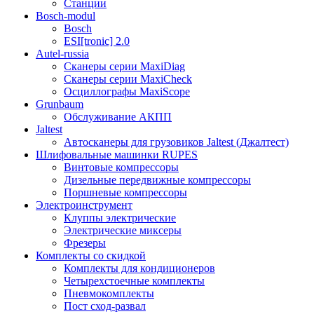
Станции
Bosch-modul
Bosch
ESI[tronic] 2.0
Autel-russia
Сканеры серии MaxiDiag
Сканеры серии MaxiCheck
Осциллографы MaxiScope
Grunbaum
Обслуживание АКПП
Jaltest
Автосканеры для грузовиков Jaltest (Джалтест)
Шлифовальные машинки RUPES
Винтовые компрессоры
Дизельные передвижные компрессоры
Поршневые компрессоры
Электроинструмент
Клуппы электрические
Электрические миксеры
Фрезеры
Комплекты со скидкой
Комплекты для кондиционеров
Четырехстоечные комплекты
Пневмокомплекты
Пост сход-развал