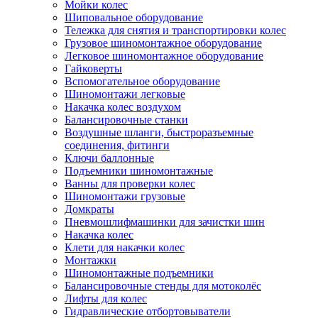
Мойки колес
Шиповальное оборудование
Тележка для снятия и транспортировки колес
Грузовое шиномонтажное оборудование
Легковое шиномонтажное оборудование
Гайковерты
Вспомогательное оборудование
Шиномонтажи легковые
Накачка колес воздухом
Балансировочные станки
Воздушные шланги, быстроразъемные
соединения, фитинги
Ключи баллонные
Подъемники шиномонтажные
Ванны для проверки колес
Шиномонтажи грузовые
Домкраты
Пневмошлифмашинки для зачистки шин
Накачка колес
Клети для накачки колес
Монтажки
Шиномонтажные подъемники
Балансировочные стенды для мотоколёс
Лифты для колес
Гидравлические отбортовыватели