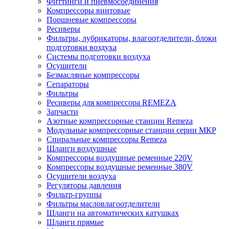
Фиттинги и пневмосоединения
Компрессоры винтовые
Поршневые компрессоры
Ресиверы
Фильтры, лубрикаторы, влагоотделители, блоки
подготовки воздуха
Системы подготовки воздуха
Осушители
Безмасляные компрессоры
Сепараторы
Фильтры
Ресиверы для компрессора REMEZA
Запчасти
Азотные компрессорные станции Remeza
Модульные компрессорные станции серии МКР
Спиральные компрессоры Remeza
Шланги воздушные
Компрессоры воздушные ременные 220V
Компрессоры воздушные ременные 380V
Осушители воздуха
Регуляторы давления
Фильтр-группы
Фильтры масловлагоотделители
Шланги на автоматических катушках
Шланги прямые