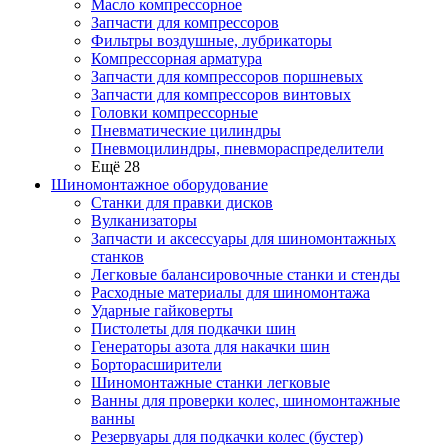
Масло компрессорное
Запчасти для компрессоров
Фильтры воздушные, лубрикаторы
Компрессорная арматура
Запчасти для компрессоров поршневых
Запчасти для компрессоров винтовых
Головки компрессорные
Пневматические цилиндры
Пневмоцилиндры, пневмораспределители
Ещё 28
Шиномонтажное оборудование
Станки для правки дисков
Вулканизаторы
Запчасти и аксессуары для шиномонтажных
станков
Легковые балансировочные станки и стенды
Расходные материалы для шиномонтажа
Ударные гайковерты
Пистолеты для подкачки шин
Генераторы азота для накачки шин
Борторасширители
Шиномонтажные станки легковые
Ванны для проверки колес, шиномонтажные
ванны
Резервуары для подкачки колес (бустер)