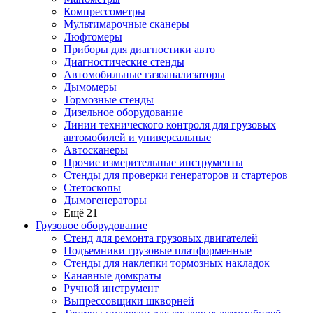
Компрессометры
Мультимарочные сканеры
Люфтомеры
Приборы для диагностики авто
Диагностические стенды
Автомобильные газоанализаторы
Дымомеры
Тормозные стенды
Дизельное оборудование
Линии технического контроля для грузовых
автомобилей и универсальные
Автосканеры
Прочие измерительные инструменты
Стенды для проверки генераторов и стартеров
Стетоскопы
Дымогенераторы
Ещё 21
Грузовое оборудование
Стенд для ремонта грузовых двигателей
Подъемники грузовые платформенные
Стенды для наклепки тормозных накладок
Канавные домкраты
Ручной инструмент
Выпрессовщики шкворней