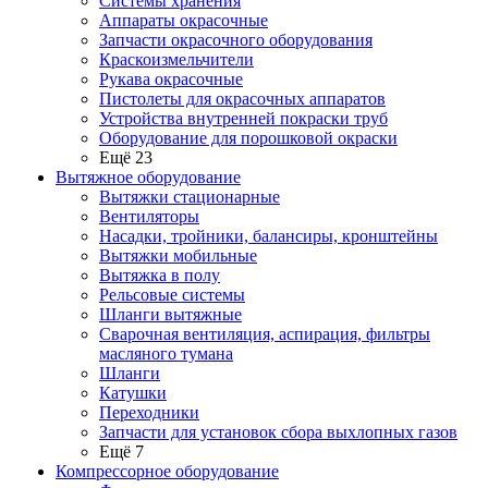
Системы хранения
Аппараты окрасочные
Запчасти окрасочного оборудования
Краскоизмельчители
Рукава окрасочные
Пистолеты для окрасочных аппаратов
Устройства внутренней покраски труб
Оборудование для порошковой окраски
Ещё 23
Вытяжное оборудование
Вытяжки стационарные
Вентиляторы
Насадки, тройники, балансиры, кронштейны
Вытяжки мобильные
Вытяжка в полу
Рельсовые системы
Шланги вытяжные
Сварочная вентиляция, аспирация, фильтры
масляного тумана
Шланги
Катушки
Переходники
Запчасти для установок сбора выхлопных газов
Ещё 7
Компрессорное оборудование