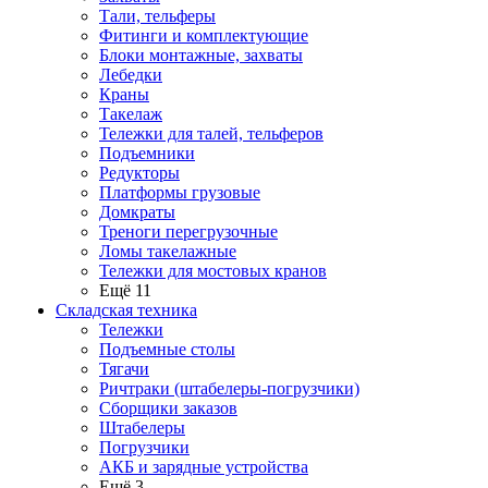
Тали, тельферы
Фитинги и комплектующие
Блоки монтажные, захваты
Лебедки
Краны
Такелаж
Тележки для талей, тельферов
Подъемники
Редукторы
Платформы грузовые
Домкраты
Треноги перегрузочные
Ломы такелажные
Тележки для мостовых кранов
Ещё 11
Складская техника
Тележки
Подъемные столы
Тягачи
Ричтраки (штабелеры-погрузчики)
Сборщики заказов
Штабелеры
Погрузчики
АКБ и зарядные устройства
Ещё 3