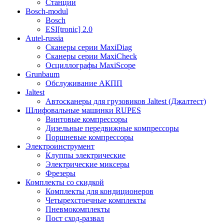
Станции
Bosch-modul
Bosch
ESI[tronic] 2.0
Autel-russia
Сканеры серии MaxiDiag
Сканеры серии MaxiCheck
Осциллографы MaxiScope
Grunbaum
Обслуживание АКПП
Jaltest
Автосканеры для грузовиков Jaltest (Джалтест)
Шлифовальные машинки RUPES
Винтовые компрессоры
Дизельные передвижные компрессоры
Поршневые компрессоры
Электроинструмент
Клуппы электрические
Электрические миксеры
Фрезеры
Комплекты со скидкой
Комплекты для кондиционеров
Четырехстоечные комплекты
Пневмокомплекты
Пост сход-развал