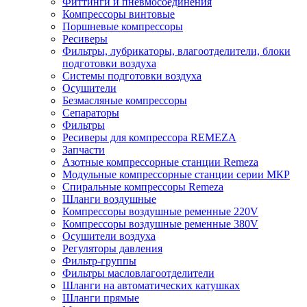
Фиттинги и пневмосоединения
Компрессоры винтовые
Поршневые компрессоры
Ресиверы
Фильтры, лубрикаторы, влагоотделители, блоки
подготовки воздуха
Системы подготовки воздуха
Осушители
Безмасляные компрессоры
Сепараторы
Фильтры
Ресиверы для компрессора REMEZA
Запчасти
Азотные компрессорные станции Remeza
Модульные компрессорные станции серии МКР
Спиральные компрессоры Remeza
Шланги воздушные
Компрессоры воздушные ременные 220V
Компрессоры воздушные ременные 380V
Осушители воздуха
Регуляторы давления
Фильтр-группы
Фильтры масловлагоотделители
Шланги на автоматических катушках
Шланги прямые