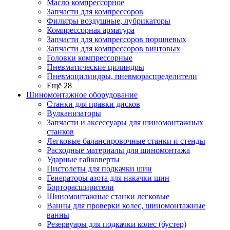
Масло компрессорное
Запчасти для компрессоров
Фильтры воздушные, лубрикаторы
Компрессорная арматура
Запчасти для компрессоров поршневых
Запчасти для компрессоров винтовых
Головки компрессорные
Пневматические цилиндры
Пневмоцилиндры, пневмораспределители
Ещё 28
Шиномонтажное оборудование
Станки для правки дисков
Вулканизаторы
Запчасти и аксессуары для шиномонтажных
станков
Легковые балансировочные станки и стенды
Расходные материалы для шиномонтажа
Ударные гайковерты
Пистолеты для подкачки шин
Генераторы азота для накачки шин
Борторасширители
Шиномонтажные станки легковые
Ванны для проверки колес, шиномонтажные
ванны
Резервуары для подкачки колес (бустер)