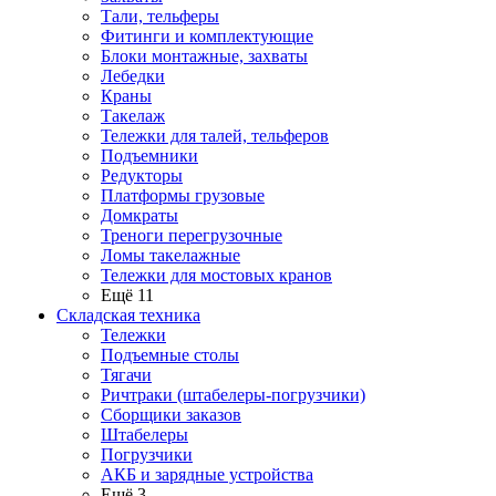
Тали, тельферы
Фитинги и комплектующие
Блоки монтажные, захваты
Лебедки
Краны
Такелаж
Тележки для талей, тельферов
Подъемники
Редукторы
Платформы грузовые
Домкраты
Треноги перегрузочные
Ломы такелажные
Тележки для мостовых кранов
Ещё 11
Складская техника
Тележки
Подъемные столы
Тягачи
Ричтраки (штабелеры-погрузчики)
Сборщики заказов
Штабелеры
Погрузчики
АКБ и зарядные устройства
Ещё 3