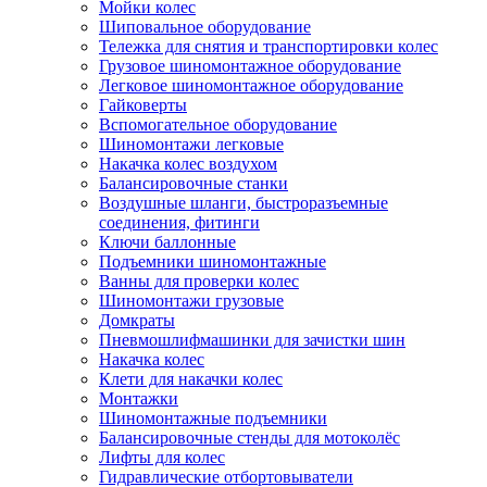
Мойки колес
Шиповальное оборудование
Тележка для снятия и транспортировки колес
Грузовое шиномонтажное оборудование
Легковое шиномонтажное оборудование
Гайковерты
Вспомогательное оборудование
Шиномонтажи легковые
Накачка колес воздухом
Балансировочные станки
Воздушные шланги, быстроразъемные
соединения, фитинги
Ключи баллонные
Подъемники шиномонтажные
Ванны для проверки колес
Шиномонтажи грузовые
Домкраты
Пневмошлифмашинки для зачистки шин
Накачка колес
Клети для накачки колес
Монтажки
Шиномонтажные подъемники
Балансировочные стенды для мотоколёс
Лифты для колес
Гидравлические отбортовыватели