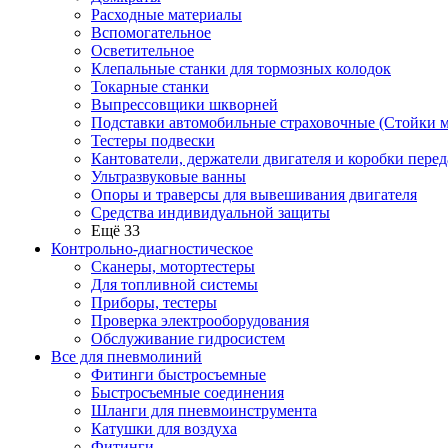
Расходные материалы
Вспомогательное
Осветительное
Клепальные станки для тормозных колодок
Токарные станки
Выпрессовщики шкворней
Подставки автомобильные страховочные (Стойки м
Тестеры подвески
Кантователи, держатели двигателя и коробки перед
Ультразвуковые ванны
Опоры и траверсы для вывешивания двигателя
Средства индивидуальной защиты
Ещё 33
Контрольно-диагностическое
Сканеры, мотортестеры
Для топливной системы
Приборы, тестеры
Проверка электрооборудования
Обслуживание гидросистем
Все для пневмолиний
Фитинги быстросъемные
Быстросъемные соединения
Шланги для пневмоинструмента
Катушки для воздуха
Фитинги