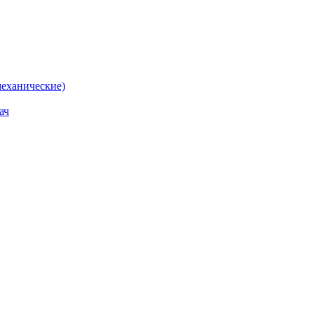
еханические)
ач