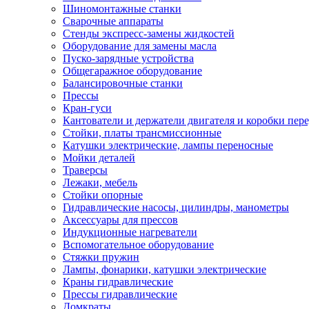
Шиномонтажные станки
Сварочные аппараты
Стенды экспресс-замены жидкостей
Оборудование для замены масла
Пуско-зарядные устройства
Общегаражное оборудование
Балансировочные станки
Прессы
Кран-гуси
Кантователи и держатели двигателя и коробки пере
Стойки, платы трансмиссионные
Катушки электрические, лампы переносные
Мойки деталей
Траверсы
Лежаки, мебель
Стойки опорные
Гидравлические насосы, цилиндры, манометры
Аксессуары для прессов
Индукционные нагреватели
Вспомогательное оборудование
Стяжки пружин
Лампы, фонарики, катушки электрические
Краны гидравлические
Прессы гидравлические
Домкраты