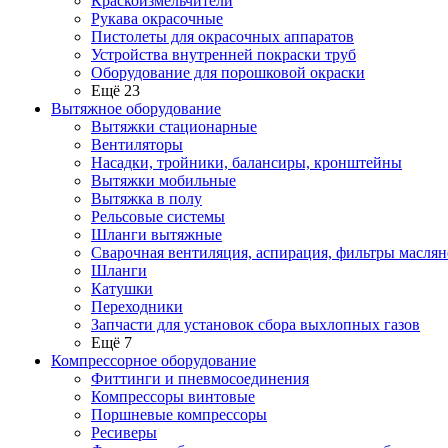
Краскоизмельчители
Рукава окрасочные
Пистолеты для окрасочных аппаратов
Устройства внутренней покраски труб
Оборудование для порошковой окраски
Ещё 23
Вытяжное оборудование
Вытяжки стационарные
Вентиляторы
Насадки, тройники, балансиры, кронштейны
Вытяжки мобильные
Вытяжка в полу
Рельсовые системы
Шланги вытяжные
Сварочная вентиляция, аспирация, фильтры маслян
Шланги
Катушки
Переходники
Запчасти для установок сбора выхлопных газов
Ещё 7
Компрессорное оборудование
Фиттинги и пневмосоединения
Компрессоры винтовые
Поршневые компрессоры
Ресиверы