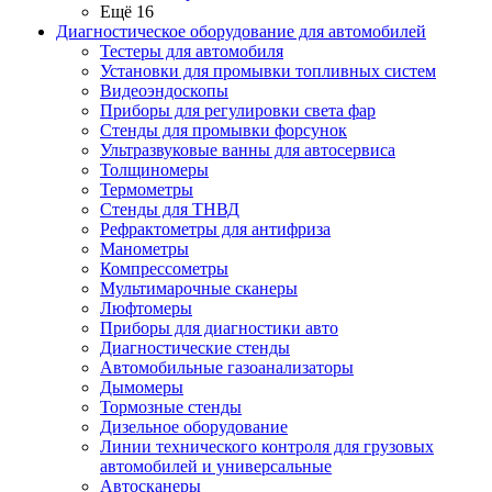
Ещё 16
Диагностическое оборудование для автомобилей
Тестеры для автомобиля
Установки для промывки топливных систем
Видеоэндоскопы
Приборы для регулировки света фар
Стенды для промывки форсунок
Ультразвуковые ванны для автосервиса
Толщиномеры
Термометры
Стенды для ТНВД
Рефрактометры для антифриза
Манометры
Компрессометры
Мультимарочные сканеры
Люфтомеры
Приборы для диагностики авто
Диагностические стенды
Автомобильные газоанализаторы
Дымомеры
Тормозные стенды
Дизельное оборудование
Линии технического контроля для грузовых
автомобилей и универсальные
Автосканеры