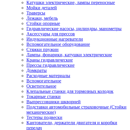
Катушки электрические, лампы переносные
Мойки деталей
Траверсы
Лежаки, мебель
Стойки опорные
Гидравлические насосы, цилиндры, манометры
Аксессуары для прессов
Индукционные нагреватели
Вспомогательное оборудование
Стяжки пружин
Лампы, фонарики, катушки электрические
Краны гидравлические
Прессы гидравлические
Домкраты
Расходные материалы
Вспомогательное
Осветительное
Клепальные станки для тормозных колодок
Токарные станки
Выпрессовщики шкворней
Подставки автомобильные страховочные (Стойки
механические)
Тестеры подвески
Кантователи, держатели двигателя и коробки
передач