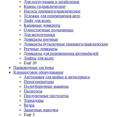
Для погрузчиков и штабелеров
Краны гидравлические
Насосы пневмогидравлические
Тележки для перемещения авто
Лифт для колес
Канавные домкраты
Одностоечные подъемники
Для мототехники
Домкраты реечные
Домкраты бутылочные пневмогидравлические
Реечные домкраты
Домкраты для перемещения автомобилей
Лифты для колес
Ещё 20
Парковочные системы
Клининговое оборудование
Автохимия для мойки и автосервиса
Пеногенераторы
Полоуборочные машины
Пылесосы
Продувочные пистолеты
Торнадоры
Ведра
Защитные накидки
Ещё 3