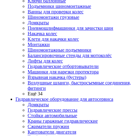
Ключи баллонные
Подъемники шиномонтажные
Ванны для проверки колес
Шиномонтажи грузовые
Домкраты
Пневмошлифмашинки для зачистки шин
Накачка колес
Клети для накачки колес
Монтажки
Шиномонтажные подъемники
Балансировочные стенды для мотоколёс
Лифты для колес
Гидравлические отбортовыватели
Машинки для нарезки протектора
Взрывная накачка (бустеры)
Воздушные шланги, быстросъемные соединения,
фитинги
Ещё 34
Гидравлическое оборудование для автосервиса
Домкраты
Гидравлические прессы
Стойки автомобильные
Краны гаражные гидравлические
Сжиматели пружин
Кантователи двигателя