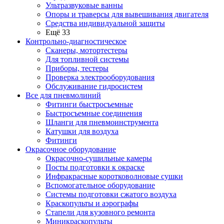
Ультразвуковые ванны
Опоры и траверсы для вывешивания двигателя
Средства индивидуальной защиты
Ещё 33
Контрольно-диагностическое
Сканеры, мотортестеры
Для топливной системы
Приборы, тестеры
Проверка электрооборудования
Обслуживание гидросистем
Все для пневмолиний
Фитинги быстросъемные
Быстросъемные соединения
Шланги для пневмоинструмента
Катушки для воздуха
Фитинги
Окрасочное оборудование
Окрасочно-сушильные камеры
Посты подготовки к окраске
Инфракрасные коротковолновые сушки
Вспомогательное оборудование
Системы подготовки сжатого воздуха
Краскопульты и аэрографы
Стапели для кузовного ремонта
Миникраскопульты