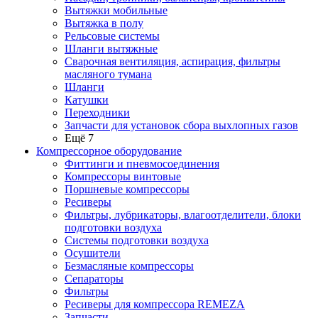
Вытяжки мобильные
Вытяжка в полу
Рельсовые системы
Шланги вытяжные
Сварочная вентиляция, аспирация, фильтры
масляного тумана
Шланги
Катушки
Переходники
Запчасти для установок сбора выхлопных газов
Ещё 7
Компрессорное оборудование
Фиттинги и пневмосоединения
Компрессоры винтовые
Поршневые компрессоры
Ресиверы
Фильтры, лубрикаторы, влагоотделители, блоки
подготовки воздуха
Системы подготовки воздуха
Осушители
Безмасляные компрессоры
Сепараторы
Фильтры
Ресиверы для компрессора REMEZA
Запчасти