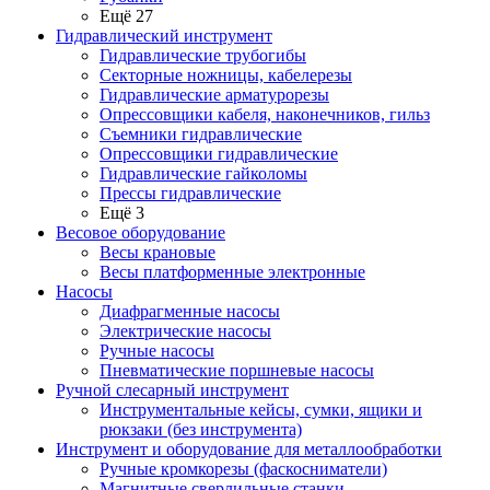
Ещё 27
Гидравлический инструмент
Гидравлические трубогибы
Секторные ножницы, кабелерезы
Гидравлические арматурорезы
Опрессовщики кабеля, наконечников, гильз
Съемники гидравлические
Опрессовщики гидравлические
Гидравлические гайколомы
Прессы гидравлические
Ещё 3
Весовое оборудование
Весы крановые
Весы платформенные электронные
Насосы
Диафрагменные насосы
Электрические насосы
Ручные насосы
Пневматические поршневые насосы
Ручной слесарный инструмент
Инструментальные кейсы, сумки, ящики и
рюкзаки (без инструмента)
Инструмент и оборудование для металлообработки
Ручные кромкорезы (фаскосниматели)
Магнитные сверлильные станки