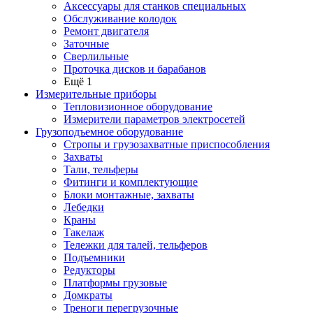
Аксессуары для станков специальных
Обслуживание колодок
Ремонт двигателя
Заточные
Сверлильные
Проточка дисков и барабанов
Ещё 1
Измерительные приборы
Тепловизионное оборудование
Измерители параметров электросетей
Грузоподъемное оборудование
Стропы и грузозахватные приспособления
Захваты
Тали, тельферы
Фитинги и комплектующие
Блоки монтажные, захваты
Лебедки
Краны
Такелаж
Тележки для талей, тельферов
Подъемники
Редукторы
Платформы грузовые
Домкраты
Треноги перегрузочные