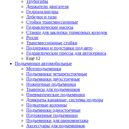
Трубогибы
Держатели двигателя
Гидроцилиндры
Лебедки и тали
Стойки трансмиссионные
Гидравлические насосы
Cтанки для заклепки тормозных колодок
Рохли
Трансмиссионные стойки
Поддержки и подставки под авто
Гидравлические прессы для автосервиса
Ещё 12
Подъемники автомобильные
Мотоподъемники
Подъемники четырехстоечные
Подъемники двухстоечные
Ножничные подъемники
Траверсы для подъемников
Пневматические подъемники
Домкраты канавные, системы подпора
Подкатные колонны
Подъемники одностоечные
Плунжерные подъемники
Подъемники для шиномонтажа
Аксессуары для подъемников