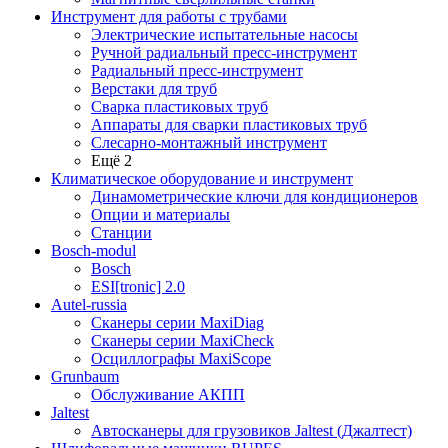
Инструмент для работы с трубами
Электрические испытательные насосы
Ручной радиальный пресс-инструмент
Радиальный пресс-инструмент
Верстаки для труб
Сварка пластиковых труб
Аппараты для сварки пластиковых труб
Слесарно-монтажный инструмент
Ещё 2
Климатическое оборудование и инструмент
Динамометрические ключи для кондиционеров
Опции и материалы
Станции
Bosch-modul
Bosch
ESI[tronic] 2.0
Autel-russia
Сканеры серии MaxiDiag
Сканеры серии MaxiCheck
Осциллографы MaxiScope
Grunbaum
Обслуживание АКПП
Jaltest
Автосканеры для грузовиков Jaltest (Джалтест)