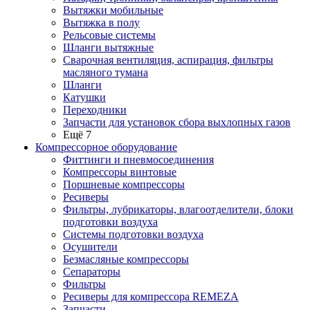
Вытяжки мобильные
Вытяжка в полу
Рельсовые системы
Шланги вытяжные
Сварочная вентиляция, аспирация, фильтры
масляного тумана
Шланги
Катушки
Переходники
Запчасти для установок сбора выхлопных газов
Ещё 7
Компрессорное оборудование
Фиттинги и пневмосоединения
Компрессоры винтовые
Поршневые компрессоры
Ресиверы
Фильтры, лубрикаторы, влагоотделители, блоки
подготовки воздуха
Системы подготовки воздуха
Осушители
Безмасляные компрессоры
Сепараторы
Фильтры
Ресиверы для компрессора REMEZA
Запчасти