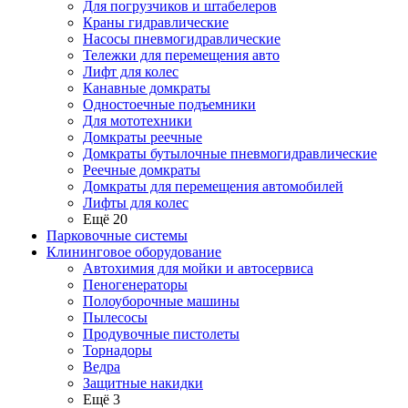
Для погрузчиков и штабелеров
Краны гидравлические
Насосы пневмогидравлические
Тележки для перемещения авто
Лифт для колес
Канавные домкраты
Одностоечные подъемники
Для мототехники
Домкраты реечные
Домкраты бутылочные пневмогидравлические
Реечные домкраты
Домкраты для перемещения автомобилей
Лифты для колес
Ещё 20
Парковочные системы
Клининговое оборудование
Автохимия для мойки и автосервиса
Пеногенераторы
Полоуборочные машины
Пылесосы
Продувочные пистолеты
Торнадоры
Ведра
Защитные накидки
Ещё 3