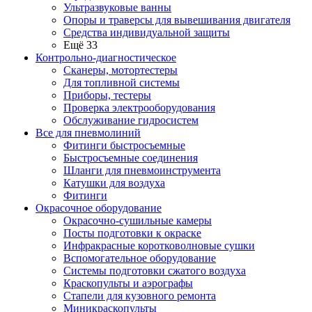
Ультразвуковые ванны
Опоры и траверсы для вывешивания двигателя
Средства индивидуальной защиты
Ещё 33
Контрольно-диагностическое
Сканеры, мотортестеры
Для топливной системы
Приборы, тестеры
Проверка электрооборудования
Обслуживание гидросистем
Все для пневмолиний
Фитинги быстросъемные
Быстросъемные соединения
Шланги для пневмоинструмента
Катушки для воздуха
Фитинги
Окрасочное оборудование
Окрасочно-сушильные камеры
Посты подготовки к окраске
Инфракрасные коротковолновые сушки
Вспомогательное оборудование
Системы подготовки сжатого воздуха
Краскопульты и аэрографы
Стапели для кузовного ремонта
Миникраскопульты