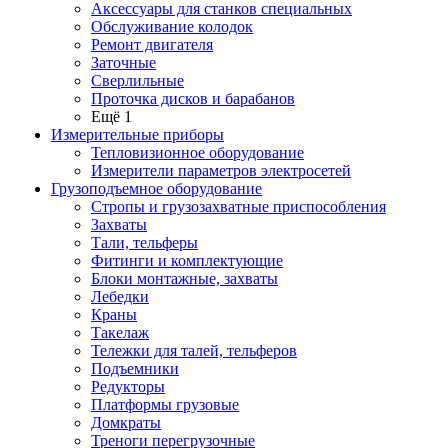
Аксессуары для станков специальных
Обслуживание колодок
Ремонт двигателя
Заточные
Сверлильные
Проточка дисков и барабанов
Ещё 1
Измерительные приборы
Тепловизионное оборудование
Измерители параметров электросетей
Грузоподъемное оборудование
Стропы и грузозахватные приспособления
Захваты
Тали, тельферы
Фитинги и комплектующие
Блоки монтажные, захваты
Лебедки
Краны
Такелаж
Тележки для талей, тельферов
Подъемники
Редукторы
Платформы грузовые
Домкраты
Треноги перегрузочные