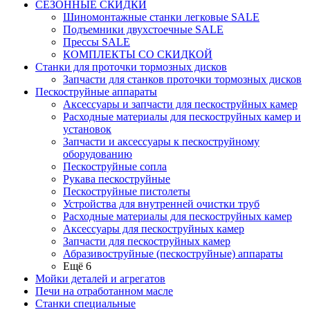
СЕЗОННЫЕ СКИДКИ
Шиномонтажные станки легковые SALE
Подъемники двухстоечные SALE
Прессы SALE
КОМПЛЕКТЫ СО СКИДКОЙ
Станки для проточки тормозных дисков
Запчасти для станков проточки тормозных дисков
Пескоструйные аппараты
Аксессуары и запчасти для пескоструйных камер
Расходные материалы для пескоструйных камер и
установок
Запчасти и аксессуары к пескоструйному
оборудованию
Пескоструйные сопла
Рукава пескоструйные
Пескоструйные пистолеты
Устройства для внутренней очистки труб
Расходные материалы для пескоструйных камер
Аксессуары для пескоструйных камер
Запчасти для пескоструйных камер
Абразивоструйные (пескоструйные) аппараты
Ещё 6
Мойки деталей и агрегатов
Печи на отработанном масле
Станки специальные