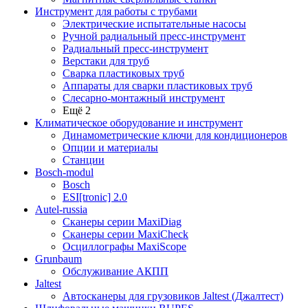
Инструмент для работы с трубами
Электрические испытательные насосы
Ручной радиальный пресс-инструмент
Радиальный пресс-инструмент
Верстаки для труб
Сварка пластиковых труб
Аппараты для сварки пластиковых труб
Слесарно-монтажный инструмент
Ещё 2
Климатическое оборудование и инструмент
Динамометрические ключи для кондиционеров
Опции и материалы
Станции
Bosch-modul
Bosch
ESI[tronic] 2.0
Autel-russia
Сканеры серии MaxiDiag
Сканеры серии MaxiCheck
Осциллографы MaxiScope
Grunbaum
Обслуживание АКПП
Jaltest
Автосканеры для грузовиков Jaltest (Джалтест)