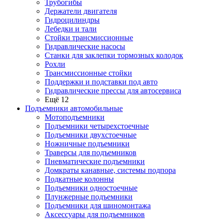
Трубогибы
Держатели двигателя
Гидроцилиндры
Лебедки и тали
Стойки трансмиссионные
Гидравлические насосы
Cтанки для заклепки тормозных колодок
Рохли
Трансмиссионные стойки
Поддержки и подставки под авто
Гидравлические прессы для автосервиса
Ещё 12
Подъемники автомобильные
Мотоподъемники
Подъемники четырехстоечные
Подъемники двухстоечные
Ножничные подъемники
Траверсы для подъемников
Пневматические подъемники
Домкраты канавные, системы подпора
Подкатные колонны
Подъемники одностоечные
Плунжерные подъемники
Подъемники для шиномонтажа
Аксессуары для подъемников