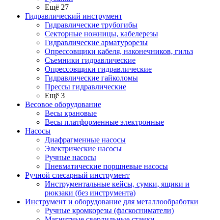
Ещё 27
Гидравлический инструмент
Гидравлические трубогибы
Секторные ножницы, кабелерезы
Гидравлические арматурорезы
Опрессовщики кабеля, наконечников, гильз
Съемники гидравлические
Опрессовщики гидравлические
Гидравлические гайколомы
Прессы гидравлические
Ещё 3
Весовое оборудование
Весы крановые
Весы платформенные электронные
Насосы
Диафрагменные насосы
Электрические насосы
Ручные насосы
Пневматические поршневые насосы
Ручной слесарный инструмент
Инструментальные кейсы, сумки, ящики и
рюкзаки (без инструмента)
Инструмент и оборудование для металлообработки
Ручные кромкорезы (фаскосниматели)
Магнитные сверлильные станки