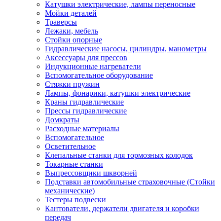
Катушки электрические, лампы переносные
Мойки деталей
Траверсы
Лежаки, мебель
Стойки опорные
Гидравлические насосы, цилиндры, манометры
Аксессуары для прессов
Индукционные нагреватели
Вспомогательное оборудование
Стяжки пружин
Лампы, фонарики, катушки электрические
Краны гидравлические
Прессы гидравлические
Домкраты
Расходные материалы
Вспомогательное
Осветительное
Клепальные станки для тормозных колодок
Токарные станки
Выпрессовщики шкворней
Подставки автомобильные страховочные (Стойки
механические)
Тестеры подвески
Кантователи, держатели двигателя и коробки
передач