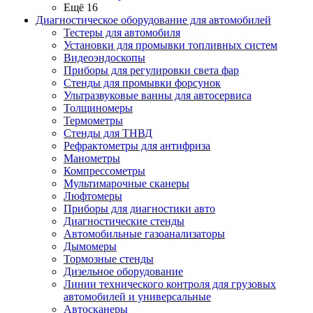
Ещё 16
Диагностическое оборудование для автомобилей
Тестеры для автомобиля
Установки для промывки топливных систем
Видеоэндоскопы
Приборы для регулировки света фар
Стенды для промывки форсунок
Ультразвуковые ванны для автосервиса
Толщиномеры
Термометры
Стенды для ТНВД
Рефрактометры для антифриза
Манометры
Компрессометры
Мультимарочные сканеры
Люфтомеры
Приборы для диагностики авто
Диагностические стенды
Автомобильные газоанализаторы
Дымомеры
Тормозные стенды
Дизельное оборудование
Линии технического контроля для грузовых
автомобилей и универсальные
Автосканеры