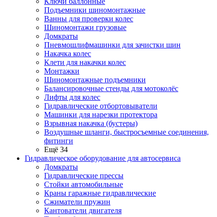
Ключи баллонные
Подъемники шиномонтажные
Ванны для проверки колес
Шиномонтажи грузовые
Домкраты
Пневмошлифмашинки для зачистки шин
Накачка колес
Клети для накачки колес
Монтажки
Шиномонтажные подъемники
Балансировочные стенды для мотоколёс
Лифты для колес
Гидравлические отбортовыватели
Машинки для нарезки протектора
Взрывная накачка (бустеры)
Воздушные шланги, быстросъемные соединения,
фитинги
Ещё 34
Гидравлическое оборудование для автосервиса
Домкраты
Гидравлические прессы
Стойки автомобильные
Краны гаражные гидравлические
Сжиматели пружин
Кантователи двигателя