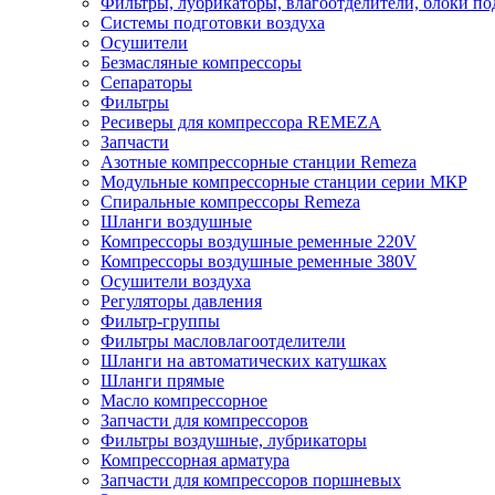
Фильтры, лубрикаторы, влагоотделители, блоки по
Системы подготовки воздуха
Осушители
Безмасляные компрессоры
Сепараторы
Фильтры
Ресиверы для компрессора REMEZA
Запчасти
Азотные компрессорные станции Remeza
Модульные компрессорные станции серии МКР
Спиральные компрессоры Remeza
Шланги воздушные
Компрессоры воздушные ременные 220V
Компрессоры воздушные ременные 380V
Осушители воздуха
Регуляторы давления
Фильтр-группы
Фильтры масловлагоотделители
Шланги на автоматических катушках
Шланги прямые
Масло компрессорное
Запчасти для компрессоров
Фильтры воздушные, лубрикаторы
Компрессорная арматура
Запчасти для компрессоров поршневых