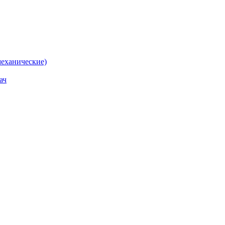
еханические)
ач