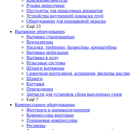
Краскоизмельчители
Рукава окрасочные
Пистолеты для окрасочных аппаратов
Устройства внутренней покраски труб
Оборудование для порошковой окраски
Ещё 23
Вытяжное оборудование
Вытяжки стационарные
Вентиляторы
Насадки, тройники, балансиры, кронштейны
Вытяжки мобильные
Вытяжка в полу
Рельсовые системы
Шланги вытяжные
Сварочная вентиляция, аспирация, фильтры маслян
Шланги
Катушки
Переходники
Запчасти для установок сбора выхлопных газов
Ещё 7
Компрессорное оборудование
Фиттинги и пневмосоединения
Компрессоры винтовые
Поршневые компрессоры
Ресиверы