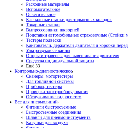
Расходные материалы
Вспомогательное
Осветительное
Клепальные станки для тормозных колодок
Токарные станки
Выпрессовщики шкворней
Подставки автомобильные страховочные (Стойки м
Тестеры подвески
Кантователи, держатели двигателя и коробки перед
Ультразвуковые ванны
Опоры и траверсы для вывешивания двигателя
Средства индивидуальной защиты
Ещё 33
Контрольно-диагностическое
Сканеры, мотортестеры
Для топливной системы
Приборы, тестеры
Проверка электрооборудования
Обслуживание гидросистем
Все для пневмолиний
Фитинги быстросъемные
Быстросъемные соединения
Шланги для пневмоинструмента
Катушки для воздуха
Фитинги