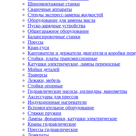
Шиномонтажные станки
Сварочные аппараты
Стенды экспресс-замены жидкостей
Оборудование для замены масла
Пуско-зарядные устройства
Общегаражное оборудование
Балансировочные станки
Прессы
Кран-гуси
Кантователи и держатели двигателя и коробки пере
Стойки, платы трансмиссионные
Катушки электрические, лампы переносные
Мойки деталей
Траверсы
Лежаки, мебель
Стойки опорные
Гидравлические насосы, цилиндры, манометры
Аксессуары для прессов
Индукционные нагреватели
Вспомогательное оборудование
Стяжки пружин
Лампы, фонарики, катушки электрические
Краны гидравлические
Прессы гидравлические
Домкраты