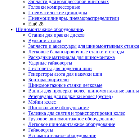
Запчасти для компрессоров винтовых
Головки компрессорные
Пневматические цилиндры
Пневмоцилиндры, пневмораспределители
Ещё 28
Шиномонтажное оборудование
Станки для правки дисков
Вулканизаторы
Запчасти и аксессуары для шиномонтажных станко
Легковые балансировочные станки и стенды
Расходные материалы для шиномонтажа
Ударные гайковерты
Пистолеты для подкачки шин
Генераторы азота для накачки шин
Борторасширители
Шиномонтажные станки легковые
Ванны для проверки колес, шиномонтажные ванны
Резервуары для подкачки колес (бустер)
Мойки колес
Шиповальное оборудование
Тележка для снятия и транспортировки колес
Грузовое шиномонтажное оборудование
Легковое шиномонтажное оборудование
Гайковерты
Вспомогательное оборудование