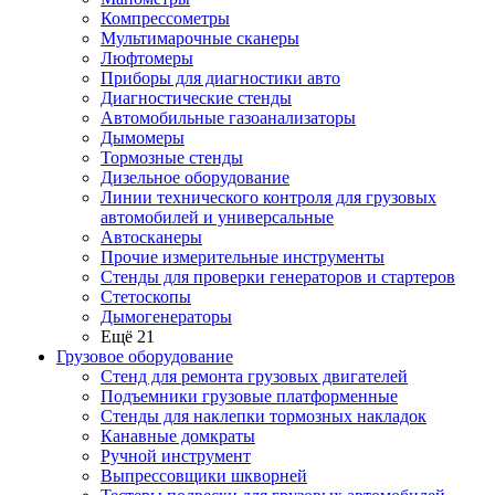
Компрессометры
Мультимарочные сканеры
Люфтомеры
Приборы для диагностики авто
Диагностические стенды
Автомобильные газоанализаторы
Дымомеры
Тормозные стенды
Дизельное оборудование
Линии технического контроля для грузовых
автомобилей и универсальные
Автосканеры
Прочие измерительные инструменты
Стенды для проверки генераторов и стартеров
Стетоскопы
Дымогенераторы
Ещё 21
Грузовое оборудование
Стенд для ремонта грузовых двигателей
Подъемники грузовые платформенные
Стенды для наклепки тормозных накладок
Канавные домкраты
Ручной инструмент
Выпрессовщики шкворней