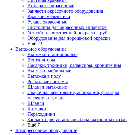
Системы хранения
Аппараты окрасочные
Запчасти окрасочного оборудования
Краскоизмельчители
Рукава окрасочные
Пистолеты для окрасочных аппаратов
Устройства внутренней покраски труб
Оборудование для порошковой окраски
Ещё 23
Вытяжное оборудование
Вытяжки стационарные
Вентиляторы
Насадки, тройники, балансиры, кронштейны
Вытяжки мобильные
Вытяжка в полу
Рельсовые системы
Шланги вытяжные
Сварочная вентиляция, аспирация, фильтры
масляного тумана
Шланги
Катушки
Переходники
Запчасти для установок сбора выхлопных газов
Ещё 7
Компрессорное оборудование