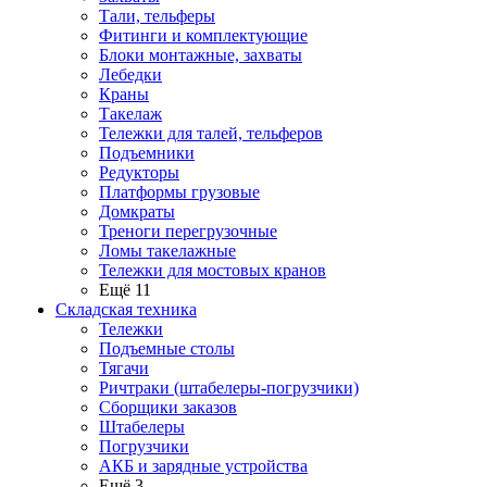
Тали, тельферы
Фитинги и комплектующие
Блоки монтажные, захваты
Лебедки
Краны
Такелаж
Тележки для талей, тельферов
Подъемники
Редукторы
Платформы грузовые
Домкраты
Треноги перегрузочные
Ломы такелажные
Тележки для мостовых кранов
Ещё 11
Складская техника
Тележки
Подъемные столы
Тягачи
Ричтраки (штабелеры-погрузчики)
Сборщики заказов
Штабелеры
Погрузчики
АКБ и зарядные устройства
Ещё 3