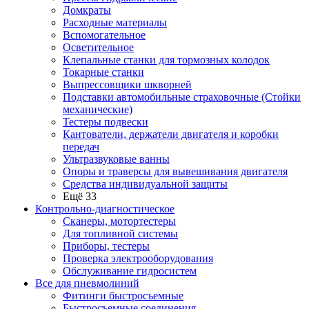
Домкраты
Расходные материалы
Вспомогательное
Осветительное
Клепальные станки для тормозных колодок
Токарные станки
Выпрессовщики шкворней
Подставки автомобильные страховочные (Стойки
механические)
Тестеры подвески
Кантователи, держатели двигателя и коробки
передач
Ультразвуковые ванны
Опоры и траверсы для вывешивания двигателя
Средства индивидуальной защиты
Ещё 33
Контрольно-диагностическое
Сканеры, мотортестеры
Для топливной системы
Приборы, тестеры
Проверка электрооборудования
Обслуживание гидросистем
Все для пневмолиний
Фитинги быстросъемные
Быстросъемные соединения