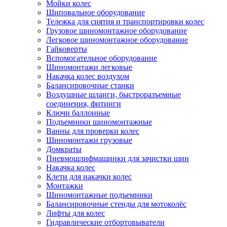
Мойки колес
Шиповальное оборудование
Тележка для снятия и транспортировки колес
Грузовое шиномонтажное оборудование
Легковое шиномонтажное оборудование
Гайковерты
Вспомогательное оборудование
Шиномонтажи легковые
Накачка колес воздухом
Балансировочные станки
Воздушные шланги, быстроразъемные
соединения, фитинги
Ключи баллонные
Подъемники шиномонтажные
Ванны для проверки колес
Шиномонтажи грузовые
Домкраты
Пневмошлифмашинки для зачистки шин
Накачка колес
Клети для накачки колес
Монтажки
Шиномонтажные подъемники
Балансировочные стенды для мотоколёс
Лифты для колес
Гидравлические отбортовыватели