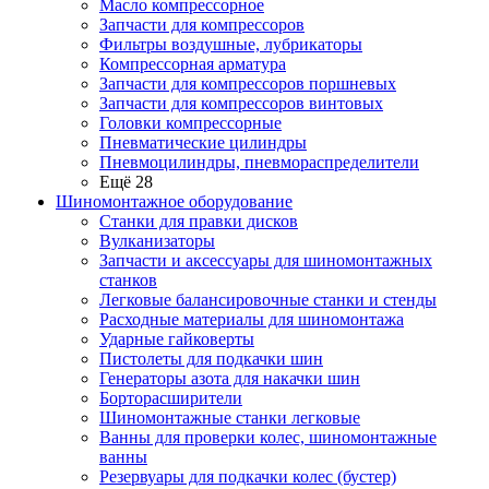
Масло компрессорное
Запчасти для компрессоров
Фильтры воздушные, лубрикаторы
Компрессорная арматура
Запчасти для компрессоров поршневых
Запчасти для компрессоров винтовых
Головки компрессорные
Пневматические цилиндры
Пневмоцилиндры, пневмораспределители
Ещё 28
Шиномонтажное оборудование
Станки для правки дисков
Вулканизаторы
Запчасти и аксессуары для шиномонтажных
станков
Легковые балансировочные станки и стенды
Расходные материалы для шиномонтажа
Ударные гайковерты
Пистолеты для подкачки шин
Генераторы азота для накачки шин
Борторасширители
Шиномонтажные станки легковые
Ванны для проверки колес, шиномонтажные
ванны
Резервуары для подкачки колес (бустер)