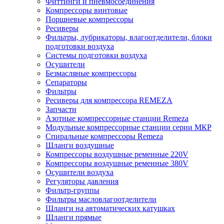
Фиттинги и пневмосоединения
Компрессоры винтовые
Поршневые компрессоры
Ресиверы
Фильтры, лубрикаторы, влагоотделители, блоки
подготовки воздуха
Системы подготовки воздуха
Осушители
Безмасляные компрессоры
Сепараторы
Фильтры
Ресиверы для компрессора REMEZA
Запчасти
Азотные компрессорные станции Remeza
Модульные компрессорные станции серии МКР
Спиральные компрессоры Remeza
Шланги воздушные
Компрессоры воздушные ременные 220V
Компрессоры воздушные ременные 380V
Осушители воздуха
Регуляторы давления
Фильтр-группы
Фильтры масловлагоотделители
Шланги на автоматических катушках
Шланги прямые