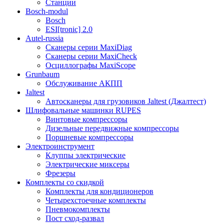
Станции
Bosch-modul
Bosch
ESI[tronic] 2.0
Autel-russia
Сканеры серии MaxiDiag
Сканеры серии MaxiCheck
Осциллографы MaxiScope
Grunbaum
Обслуживание АКПП
Jaltest
Автосканеры для грузовиков Jaltest (Джалтест)
Шлифовальные машинки RUPES
Винтовые компрессоры
Дизельные передвижные компрессоры
Поршневые компрессоры
Электроинструмент
Клуппы электрические
Электрические миксеры
Фрезеры
Комплекты со скидкой
Комплекты для кондиционеров
Четырехстоечные комплекты
Пневмокомплекты
Пост сход-развал