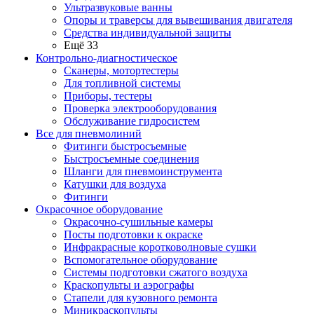
Ультразвуковые ванны
Опоры и траверсы для вывешивания двигателя
Средства индивидуальной защиты
Ещё 33
Контрольно-диагностическое
Сканеры, мотортестеры
Для топливной системы
Приборы, тестеры
Проверка электрооборудования
Обслуживание гидросистем
Все для пневмолиний
Фитинги быстросъемные
Быстросъемные соединения
Шланги для пневмоинструмента
Катушки для воздуха
Фитинги
Окрасочное оборудование
Окрасочно-сушильные камеры
Посты подготовки к окраске
Инфракрасные коротковолновые сушки
Вспомогательное оборудование
Системы подготовки сжатого воздуха
Краскопульты и аэрографы
Стапели для кузовного ремонта
Миникраскопульты