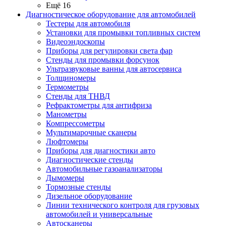
Ещё 16
Диагностическое оборудование для автомобилей
Тестеры для автомобиля
Установки для промывки топливных систем
Видеоэндоскопы
Приборы для регулировки света фар
Стенды для промывки форсунок
Ультразвуковые ванны для автосервиса
Толщиномеры
Термометры
Стенды для ТНВД
Рефрактометры для антифриза
Манометры
Компрессометры
Мультимарочные сканеры
Люфтомеры
Приборы для диагностики авто
Диагностические стенды
Автомобильные газоанализаторы
Дымомеры
Тормозные стенды
Дизельное оборудование
Линии технического контроля для грузовых
автомобилей и универсальные
Автосканеры