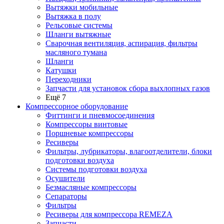
Вытяжки мобильные
Вытяжка в полу
Рельсовые системы
Шланги вытяжные
Сварочная вентиляция, аспирация, фильтры
масляного тумана
Шланги
Катушки
Переходники
Запчасти для установок сбора выхлопных газов
Ещё 7
Компрессорное оборудование
Фиттинги и пневмосоединения
Компрессоры винтовые
Поршневые компрессоры
Ресиверы
Фильтры, лубрикаторы, влагоотделители, блоки
подготовки воздуха
Системы подготовки воздуха
Осушители
Безмасляные компрессоры
Сепараторы
Фильтры
Ресиверы для компрессора REMEZA
Запчасти