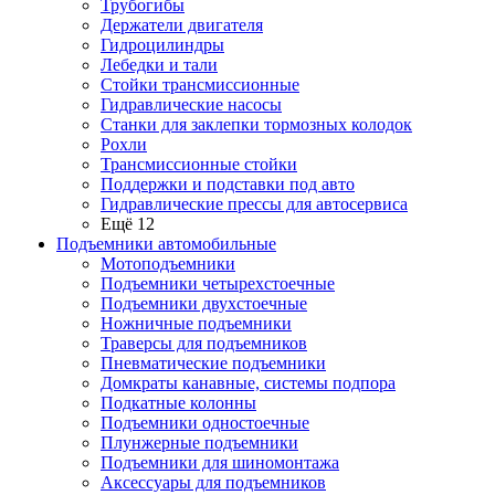
Трубогибы
Держатели двигателя
Гидроцилиндры
Лебедки и тали
Стойки трансмиссионные
Гидравлические насосы
Cтанки для заклепки тормозных колодок
Рохли
Трансмиссионные стойки
Поддержки и подставки под авто
Гидравлические прессы для автосервиса
Ещё 12
Подъемники автомобильные
Мотоподъемники
Подъемники четырехстоечные
Подъемники двухстоечные
Ножничные подъемники
Траверсы для подъемников
Пневматические подъемники
Домкраты канавные, системы подпора
Подкатные колонны
Подъемники одностоечные
Плунжерные подъемники
Подъемники для шиномонтажа
Аксессуары для подъемников