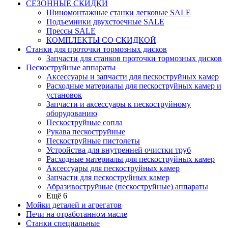
СЕЗОННЫЕ СКИДКИ
Шиномонтажные станки легковые SALE
Подъемники двухстоечные SALE
Прессы SALE
КОМПЛЕКТЫ СО СКИДКОЙ
Станки для проточки тормозных дисков
Запчасти для станков проточки тормозных дисков
Пескоструйные аппараты
Аксессуары и запчасти для пескоструйных камер
Расходные материалы для пескоструйных камер и
установок
Запчасти и аксессуары к пескоструйному
оборудованию
Пескоструйные сопла
Рукава пескоструйные
Пескоструйные пистолеты
Устройства для внутренней очистки труб
Расходные материалы для пескоструйных камер
Аксессуары для пескоструйных камер
Запчасти для пескоструйных камер
Абразивоструйные (пескоструйные) аппараты
Ещё 6
Мойки деталей и агрегатов
Печи на отработанном масле
Станки специальные