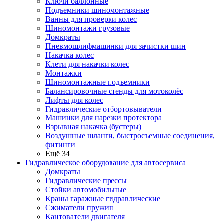
Ключи баллонные
Подъемники шиномонтажные
Ванны для проверки колес
Шиномонтажи грузовые
Домкраты
Пневмошлифмашинки для зачистки шин
Накачка колес
Клети для накачки колес
Монтажки
Шиномонтажные подъемники
Балансировочные стенды для мотоколёс
Лифты для колес
Гидравлические отбортовыватели
Машинки для нарезки протектора
Взрывная накачка (бустеры)
Воздушные шланги, быстросъемные соединения,
фитинги
Ещё 34
Гидравлическое оборудование для автосервиса
Домкраты
Гидравлические прессы
Стойки автомобильные
Краны гаражные гидравлические
Сжиматели пружин
Кантователи двигателя