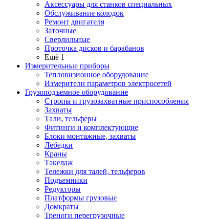
Аксессуары для станков специальных
Обслуживание колодок
Ремонт двигателя
Заточные
Сверлильные
Проточка дисков и барабанов
Ещё 1
Измерительные приборы
Тепловизионное оборудование
Измерители параметров электросетей
Грузоподъемное оборудование
Стропы и грузозахватные приспособления
Захваты
Тали, тельферы
Фитинги и комплектующие
Блоки монтажные, захваты
Лебедки
Краны
Такелаж
Тележки для талей, тельферов
Подъемники
Редукторы
Платформы грузовые
Домкраты
Треноги перегрузочные