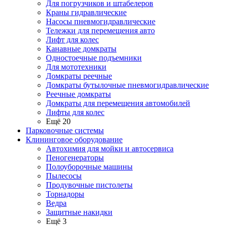
Для погрузчиков и штабелеров
Краны гидравлические
Насосы пневмогидравлические
Тележки для перемещения авто
Лифт для колес
Канавные домкраты
Одностоечные подъемники
Для мототехники
Домкраты реечные
Домкраты бутылочные пневмогидравлические
Реечные домкраты
Домкраты для перемещения автомобилей
Лифты для колес
Ещё 20
Парковочные системы
Клининговое оборудование
Автохимия для мойки и автосервиса
Пеногенераторы
Полоуборочные машины
Пылесосы
Продувочные пистолеты
Торнадоры
Ведра
Защитные накидки
Ещё 3