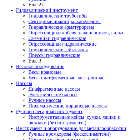
Ещё 27
Гидравлический инструмент
Гидравлические трубогибы
Секторные ножницы, кабелерезы
Гидравлические арматурорезы
Опрессовщики кабеля, наконечников, гильз
Съемники гидравлические
Опрессовщики гидравлические
Гидравлические гайколомы
Прессы гидравлические
Ещё 3
Весовое оборудование
Весы крановые
Весы платформенные электронные
Насосы
Диафрагменные насосы
Электрические насосы
Ручные насосы
Пневматические поршневые насосы
Ручной слесарный инструмент
Инструментальные кейсы, сумки, ящики и
рюкзаки (без инструмента)
Инструмент и оборудование для металлообработки
Ручные кромкорезы (фаскосниматели)
Магнитные сверлильные станки