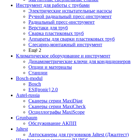
Инструмент для работы с трубами
Электрические испытательные насосы
Ручной радиальный пресс-инструмент
Радиальный пресс-инструмент
Верстаки для труб
Сварка пластиковых труб
Аппараты для сварки пластиковых труб
Слесарно-монтажный инструмент
Ещё 2
Климатическое оборудование и инструмент
Динамометрические ключи для кондиционеров
Опции и материалы
Станции
Bosch-modul
Bosch
ESI[tronic] 2.0
Autel-russia
Сканеры серии MaxiDiag
Сканеры серии MaxiCheck
Осциллографы MaxiScope
Grunbaum
Обслуживание АКПП
Jaltest
Автосканеры для грузовиков Jaltest (Джалтест)