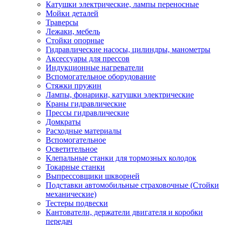
Катушки электрические, лампы переносные
Мойки деталей
Траверсы
Лежаки, мебель
Стойки опорные
Гидравлические насосы, цилиндры, манометры
Аксессуары для прессов
Индукционные нагреватели
Вспомогательное оборудование
Стяжки пружин
Лампы, фонарики, катушки электрические
Краны гидравлические
Прессы гидравлические
Домкраты
Расходные материалы
Вспомогательное
Осветительное
Клепальные станки для тормозных колодок
Токарные станки
Выпрессовщики шкворней
Подставки автомобильные страховочные (Стойки
механические)
Тестеры подвески
Кантователи, держатели двигателя и коробки
передач