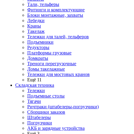
Тали, тельферы
Фитинги и комплектующие
Блоки монтажные, захваты
Лебедки
Краны
Такелаж
Тележки для талей, тельферов
Подъемники
Редукторы
Платформы грузовые
Домкраты
Треноги перегрузочные
Ломы такелажные
Тележки для мостовых кранов
Ещё 11
Складская техника
Тележки
Подъемные столы
Тягачи
Ричтраки (штабелеры-погрузчики)
Сборщики заказов
Штабелеры
Погрузчики
АКБ и зарядные устройства
Ещё 3