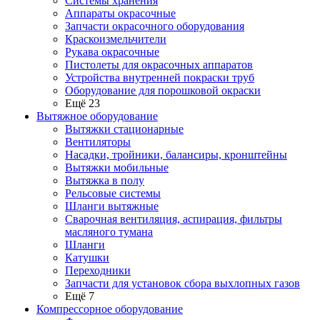
Системы хранения
Аппараты окрасочные
Запчасти окрасочного оборудования
Краскоизмельчители
Рукава окрасочные
Пистолеты для окрасочных аппаратов
Устройства внутренней покраски труб
Оборудование для порошковой окраски
Ещё 23
Вытяжное оборудование
Вытяжки стационарные
Вентиляторы
Насадки, тройники, балансиры, кронштейны
Вытяжки мобильные
Вытяжка в полу
Рельсовые системы
Шланги вытяжные
Сварочная вентиляция, аспирация, фильтры
масляного тумана
Шланги
Катушки
Переходники
Запчасти для установок сбора выхлопных газов
Ещё 7
Компрессорное оборудование