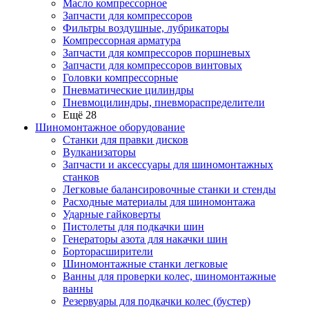
Масло компрессорное
Запчасти для компрессоров
Фильтры воздушные, лубрикаторы
Компрессорная арматура
Запчасти для компрессоров поршневых
Запчасти для компрессоров винтовых
Головки компрессорные
Пневматические цилиндры
Пневмоцилиндры, пневмораспределители
Ещё 28
Шиномонтажное оборудование
Станки для правки дисков
Вулканизаторы
Запчасти и аксессуары для шиномонтажных
станков
Легковые балансировочные станки и стенды
Расходные материалы для шиномонтажа
Ударные гайковерты
Пистолеты для подкачки шин
Генераторы азота для накачки шин
Борторасширители
Шиномонтажные станки легковые
Ванны для проверки колес, шиномонтажные
ванны
Резервуары для подкачки колес (бустер)