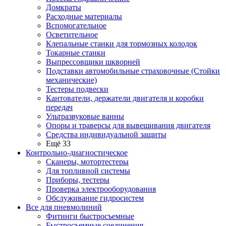
Домкраты
Расходные материалы
Вспомогательное
Осветительное
Клепальные станки для тормозных колодок
Токарные станки
Выпрессовщики шкворней
Подставки автомобильные страховочные (Стойки
механические)
Тестеры подвески
Кантователи, держатели двигателя и коробки
передач
Ультразвуковые ванны
Опоры и траверсы для вывешивания двигателя
Средства индивидуальной защиты
Ещё 33
Контрольно-диагностическое
Сканеры, мотортестеры
Для топливной системы
Приборы, тестеры
Проверка электрооборудования
Обслуживание гидросистем
Все для пневмолиний
Фитинги быстросъемные
Быстросъемные соединения