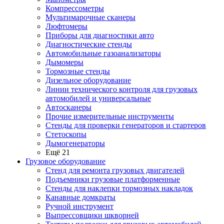
Компрессометры
Мультимарочные сканеры
Люфтомеры
Приборы для диагностики авто
Диагностические стенды
Автомобильные газоанализаторы
Дымомеры
Тормозные стенды
Дизельное оборудование
Линии технического контроля для грузовых
автомобилей и универсальные
Автосканеры
Прочие измерительные инструменты
Стенды для проверки генераторов и стартеров
Стетоскопы
Дымогенераторы
Ещё 21
Грузовое оборудование
Стенд для ремонта грузовых двигателей
Подъемники грузовые платформенные
Стенды для наклепки тормозных накладок
Канавные домкраты
Ручной инструмент
Выпрессовщики шкворней