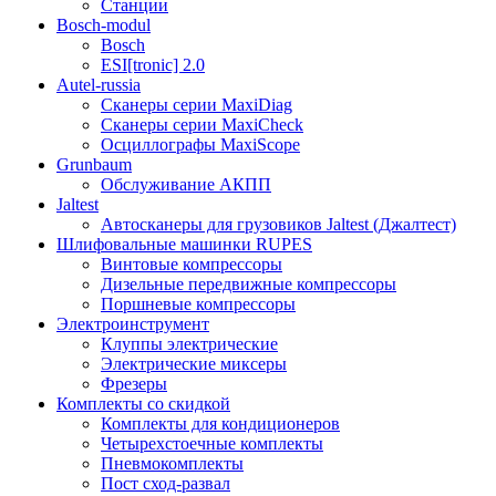
Станции
Bosch-modul
Bosch
ESI[tronic] 2.0
Autel-russia
Сканеры серии MaxiDiag
Сканеры серии MaxiCheck
Осциллографы MaxiScope
Grunbaum
Обслуживание АКПП
Jaltest
Автосканеры для грузовиков Jaltest (Джалтест)
Шлифовальные машинки RUPES
Винтовые компрессоры
Дизельные передвижные компрессоры
Поршневые компрессоры
Электроинструмент
Клуппы электрические
Электрические миксеры
Фрезеры
Комплекты со скидкой
Комплекты для кондиционеров
Четырехстоечные комплекты
Пневмокомплекты
Пост сход-развал