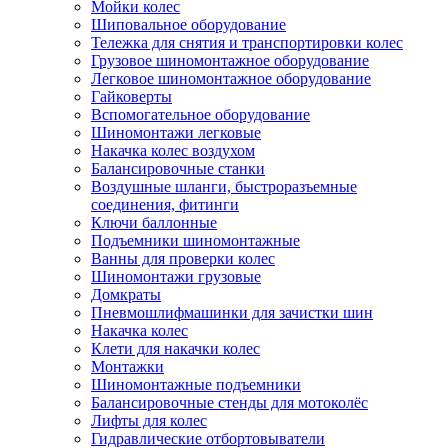
Мойки колес
Шиповальное оборудование
Тележка для снятия и транспортировки колес
Грузовое шиномонтажное оборудование
Легковое шиномонтажное оборудование
Гайковерты
Вспомогательное оборудование
Шиномонтажи легковые
Накачка колес воздухом
Балансировочные станки
Воздушные шланги, быстроразъемные
соединения, фитинги
Ключи баллонные
Подъемники шиномонтажные
Ванны для проверки колес
Шиномонтажи грузовые
Домкраты
Пневмошлифмашинки для зачистки шин
Накачка колес
Клети для накачки колес
Монтажки
Шиномонтажные подъемники
Балансировочные стенды для мотоколёс
Лифты для колес
Гидравлические отбортовыватели