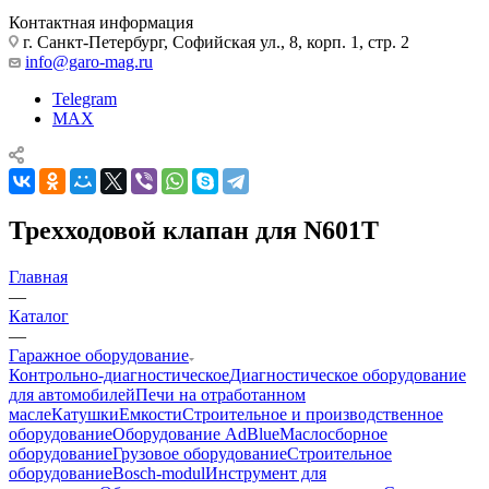
Контактная информация
г. Санкт-Петербург, Софийская ул., 8, корп. 1, стр. 2
info@garo-mag.ru
Telegram
MAX
Трехходовой клапан для N601T
Главная
—
Каталог
—
Гаражное оборудование
Контрольно-диагностическое
Диагностическое оборудование
для автомобилей
Печи на отработанном
масле
Катушки
Емкости
Строительное и производственное
оборудование
Оборудование AdBlue
Маслосборное
оборудование
Грузовое оборудование
Строительное
оборудование
Bosch-modul
Инструмент для