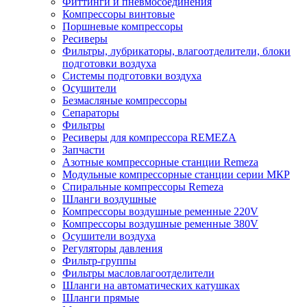
Фиттинги и пневмосоединения
Компрессоры винтовые
Поршневые компрессоры
Ресиверы
Фильтры, лубрикаторы, влагоотделители, блоки
подготовки воздуха
Системы подготовки воздуха
Осушители
Безмасляные компрессоры
Сепараторы
Фильтры
Ресиверы для компрессора REMEZA
Запчасти
Азотные компрессорные станции Remeza
Модульные компрессорные станции серии МКР
Спиральные компрессоры Remeza
Шланги воздушные
Компрессоры воздушные ременные 220V
Компрессоры воздушные ременные 380V
Осушители воздуха
Регуляторы давления
Фильтр-группы
Фильтры масловлагоотделители
Шланги на автоматических катушках
Шланги прямые