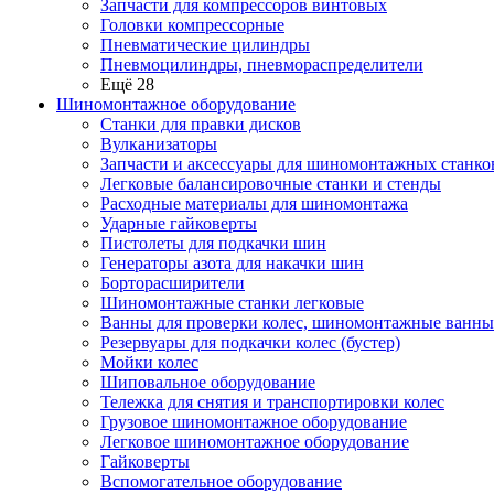
Запчасти для компрессоров винтовых
Головки компрессорные
Пневматические цилиндры
Пневмоцилиндры, пневмораспределители
Ещё 28
Шиномонтажное оборудование
Станки для правки дисков
Вулканизаторы
Запчасти и аксессуары для шиномонтажных станко
Легковые балансировочные станки и стенды
Расходные материалы для шиномонтажа
Ударные гайковерты
Пистолеты для подкачки шин
Генераторы азота для накачки шин
Борторасширители
Шиномонтажные станки легковые
Ванны для проверки колес, шиномонтажные ванны
Резервуары для подкачки колес (бустер)
Мойки колес
Шиповальное оборудование
Тележка для снятия и транспортировки колес
Грузовое шиномонтажное оборудование
Легковое шиномонтажное оборудование
Гайковерты
Вспомогательное оборудование