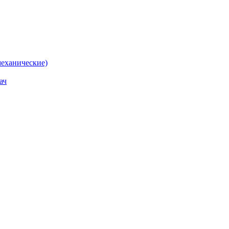
еханические)
ач