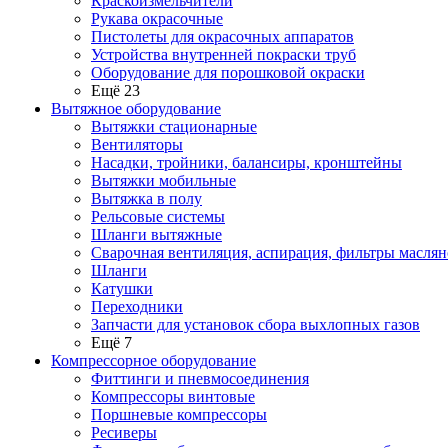
Краскоизмельчители
Рукава окрасочные
Пистолеты для окрасочных аппаратов
Устройства внутренней покраски труб
Оборудование для порошковой окраски
Ещё 23
Вытяжное оборудование
Вытяжки стационарные
Вентиляторы
Насадки, тройники, балансиры, кронштейны
Вытяжки мобильные
Вытяжка в полу
Рельсовые системы
Шланги вытяжные
Сварочная вентиляция, аспирация, фильтры маслян
Шланги
Катушки
Переходники
Запчасти для установок сбора выхлопных газов
Ещё 7
Компрессорное оборудование
Фиттинги и пневмосоединения
Компрессоры винтовые
Поршневые компрессоры
Ресиверы