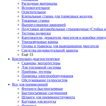
Расходные материалы
Вспомогательное
Осветительное
Клепальные станки для тормозных колодок
Токарные станки
Выпрессовщики шкворней
Подставки автомобильные страховочные (Стойки м
Тестеры подвески
Кантователи, держатели двигателя и коробки перед
Ультразвуковые ванны
Опоры и траверсы для вывешивания двигателя
Средства индивидуальной защиты
Ещё 33
Контрольно-диагностическое
Сканеры, мотортестеры
Для топливной системы
Приборы, тестеры
Проверка электрооборудования
Обслуживание гидросистем
Все для пневмолиний
Фитинги быстросъемные
Быстросъемные соединения
Шланги для пневмоинструмента
Катушки для воздуха
Фитинги