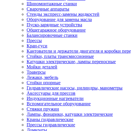
Шиномонтажные станки
Сварочные аппараты
Стенды экспресс-замены жидкостей
Оборудование для замены масла
Пуско-зарядные устройства
Общегаражное оборудование
Балансировочные станки
Прессы
Кран-гуси
Кантователи и держатели двигателя и коробки пере
Стойки, платы трансмиссионные
Катушки электрические, лампы переносные
Мойки деталей
Траверсы
Лежаки, мебель
Стойки опорные
Гидравлические насосы, цилиндры, манометры
Аксессуары для прессов
Индукционные нагреватели
Вспомогательное оборудование
Стяжки пружин
Лампы, фонарики, катушки электрические
Краны гидравлические
Прессы гидравлические
Домкраты