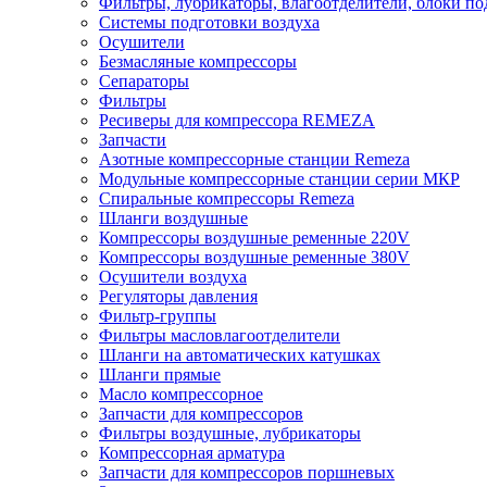
Фильтры, лубрикаторы, влагоотделители, блоки по
Системы подготовки воздуха
Осушители
Безмасляные компрессоры
Сепараторы
Фильтры
Ресиверы для компрессора REMEZA
Запчасти
Азотные компрессорные станции Remeza
Модульные компрессорные станции серии МКР
Спиральные компрессоры Remeza
Шланги воздушные
Компрессоры воздушные ременные 220V
Компрессоры воздушные ременные 380V
Осушители воздуха
Регуляторы давления
Фильтр-группы
Фильтры масловлагоотделители
Шланги на автоматических катушках
Шланги прямые
Масло компрессорное
Запчасти для компрессоров
Фильтры воздушные, лубрикаторы
Компрессорная арматура
Запчасти для компрессоров поршневых