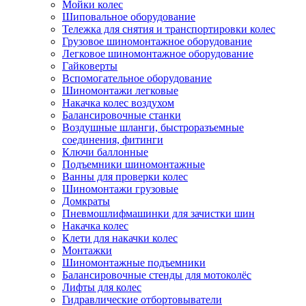
Мойки колес
Шиповальное оборудование
Тележка для снятия и транспортировки колес
Грузовое шиномонтажное оборудование
Легковое шиномонтажное оборудование
Гайковерты
Вспомогательное оборудование
Шиномонтажи легковые
Накачка колес воздухом
Балансировочные станки
Воздушные шланги, быстроразъемные
соединения, фитинги
Ключи баллонные
Подъемники шиномонтажные
Ванны для проверки колес
Шиномонтажи грузовые
Домкраты
Пневмошлифмашинки для зачистки шин
Накачка колес
Клети для накачки колес
Монтажки
Шиномонтажные подъемники
Балансировочные стенды для мотоколёс
Лифты для колес
Гидравлические отбортовыватели