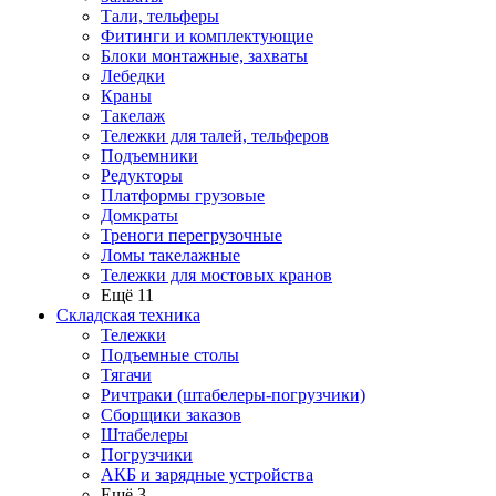
Тали, тельферы
Фитинги и комплектующие
Блоки монтажные, захваты
Лебедки
Краны
Такелаж
Тележки для талей, тельферов
Подъемники
Редукторы
Платформы грузовые
Домкраты
Треноги перегрузочные
Ломы такелажные
Тележки для мостовых кранов
Ещё 11
Складская техника
Тележки
Подъемные столы
Тягачи
Ричтраки (штабелеры-погрузчики)
Сборщики заказов
Штабелеры
Погрузчики
АКБ и зарядные устройства
Ещё 3