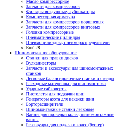
Масло компрессорное
Запчасти для компрессоров
Фильтры воздушные, лубрикаторы
Компрессорная арматура
Запчасти для компрессоров поршневых
Запчасти для компрессоров винтовых
Головки компрессорные
Пневматические цилиндры
Пневмоцилиндры, пневмораспределители
Ещё 28
Шиномонтажное оборудование
Станки для правки дисков
Вулканизаторы
Запчасти и аксессуары для шиномонтажных
станков
Легковые балансировочные станки и стенды
Расходные материалы для шиномонтажа
Ударные гайковерты
Пистолеты для подкачки шин
Генераторы азота для накачки шин
Борторасширители
Шиномонтажные станки легковые
Ванны для проверки колес, шиномонтажные
ванны
Резервуары для подкачки колес (бустер)