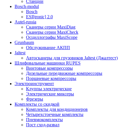
Станции
Bosch-modul
Bosch
ESI[tronic] 2.0
Autel-russia
Сканеры серии MaxiDiag
Сканеры серии MaxiCheck
Осциллографы MaxiScope
Grunbaum
Обслуживание АКПП
Jaltest
Автосканеры для грузовиков Jaltest (Джалтест)
Шлифовальные машинки RUPES
Винтовые компрессоры
Дизельные передвижные компрессоры
Поршневые компрессоры
Электроинструмент
Клуппы электрические
Электрические миксеры
Фрезеры
Комплекты со скидкой
Комплекты для кондиционеров
Четырехстоечные комплекты
Пневмокомплекты
Пост сход-развал