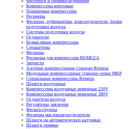
Фиттинги и пневмосоединения
Компрессоры винтовые
Поршневые компрессоры
Ресиверы
Фильтры, лубрикаторы, влагоотделители, блоки
подготовки воздуха
Системы подготовки воздуха
Осушители
Безмасляные компрессоры
Сепараторы
Фильтры
Ресиверы для компрессора REMEZA
Запчасти
Азотные компрессорные станции Remeza
Модульные компрессорные станции серии МКР
Спиральные компрессоры Remeza
Шланги воздушные
Компрессоры воздушные ременные 220V
Компрессоры воздушные ременные 380V
Осушители воздуха
Регуляторы давления
Фильтр-группы
Фильтры масловлагоотделители
Шланги на автоматических катушках
Шланги прямые