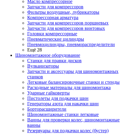
Масло компрессорное
Запчасти для компрессоров
Фильтры воздушные, лубрикаторы
Компрессорная арматура
Запчасти для компрессоров поршневых
Запчасти для компрессоров винтовых
Головки компрессорные
Пневматические цилиндры
Пневмоцилиндры, пневмораспределители
Ещё 28
Шиномонтажное оборудование
Станки для правки дисков
Вулканизаторы
Запчасти и аксессуары для шиномонтажных
станков
Легковые балансировочные станки и стенды
Расходные материалы для шиномонтажа
Ударные гайковерты
Пистолеты для подкачки шин
Генераторы азота для накачки шин
Борторасширители
Шиномонтажные станки легковые
Ванны для проверки колес, шиномонтажные
ванны
Резервуары для подкачки колес (бустер)