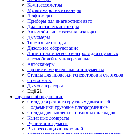
Компрессометры
Мультимарочные сканеры
Люфтомеры
Приборы для диагностики авто
Диагностические стенды
Автомобильные газоанализаторы
Дымомеры
Тормозные стенды
Дизельное оборудование
Линии технического контроля для грузовых
автомобилей и универсальные
Автосканеры
Прочие измерительные инструменты
Стенды для проверки генераторов и стартеров
Стетоскопы
Дымогенераторы
Ещё 21
Грузовое оборудование
Стенд для ремонта грузовых двигателей
Подъемники грузовые платформенные
Стенды для наклепки тормозных накладок
Канавные домкраты
Ручной инструмент
Выпрессовщики шкворней