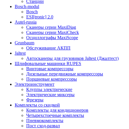
Станции
Bosch-modul
Bosch
ESI[tronic] 2.0
Autel-russia
Сканеры серии MaxiDiag
Сканеры серии MaxiCheck
Осциллографы MaxiScope
Grunbaum
Обслуживание АКПП
Jaltest
Автосканеры для грузовиков Jaltest (Джалтест)
Шлифовальные машинки RUPES
Винтовые компрессоры
Дизельные передвижные компрессоры
Поршневые компрессоры
Электроинструмент
Клуппы электрические
Электрические миксеры
Фрезеры
Комплекты со скидкой
Комплекты для кондиционеров
Четырехстоечные комплекты
Пневмокомплекты
Пост сход-развал