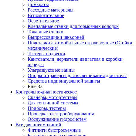
Домкраты
Расходные материалы
Вспомогательное
Осветительное
Клепальные станки для тормозных колодок
Токарные станки
Выпрессовщики шкворней
Подставки автомобильные страховочные (Стойки
механические)
Тестеры подвески
Кантователи, держатели двигателя и коробки
передач
Ультразвуковые ванны
Опоры и траверсы для вывешивания двигателя
Средства индивидуальной защиты
Ещё 33
Контрольно-диагностическое
Сканеры, мотортестеры
Для топливной системы
Приборы, тестеры
Проверка электрооборудования
Обслуживание гидросистем
Все для пневмолиний
Фитинги быстросъемные
Быстросъемные соединения