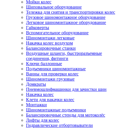
Мойки колес
Шиповальное оборудование
Тележка для снятия и транспортировки колес
Грузовое шиномонтажное оборудование
Легковое шиномонтажное оборудование
Гайковерты
Вспомогательное оборудование
Шиномонтажи легковые
Накачка колес воздухом
Балансировочные станки
Воздушные шланги, быстроразъемные
соединения, фитинги
Ключи баллонные
Подъемники шиномонтажные
Ванны для проверки колес
Шиномонтажи грузовые
Домкраты
Пневмошлифмашинки для зачистки шин
Накачка колес
Клети для накачки колес
Монтажки
Шиномонтажные подъемники
Балансировочные стенды для мотоколёс
Лифты для колес
Гидравлические отбортовыватели