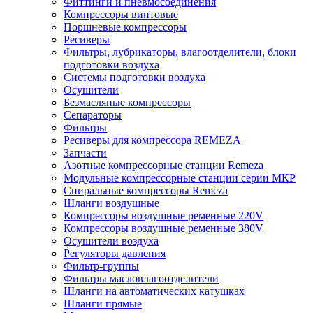
Фиттинги и пневмосоединения
Компрессоры винтовые
Поршневые компрессоры
Ресиверы
Фильтры, лубрикаторы, влагоотделители, блоки
подготовки воздуха
Системы подготовки воздуха
Осушители
Безмасляные компрессоры
Сепараторы
Фильтры
Ресиверы для компрессора REMEZA
Запчасти
Азотные компрессорные станции Remeza
Модульные компрессорные станции серии МКР
Спиральные компрессоры Remeza
Шланги воздушные
Компрессоры воздушные ременные 220V
Компрессоры воздушные ременные 380V
Осушители воздуха
Регуляторы давления
Фильтр-группы
Фильтры масловлагоотделители
Шланги на автоматических катушках
Шланги прямые