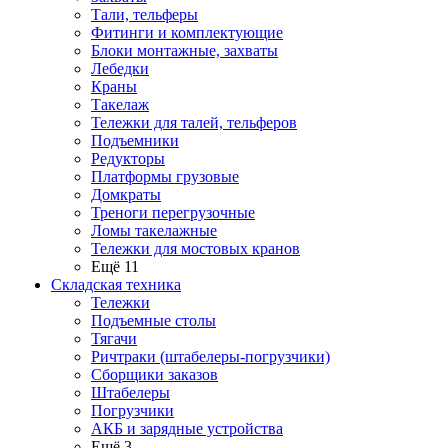
Тали, тельферы
Фитинги и комплектующие
Блоки монтажные, захваты
Лебедки
Краны
Такелаж
Тележки для талей, тельферов
Подъемники
Редукторы
Платформы грузовые
Домкраты
Треноги перегрузочные
Ломы такелажные
Тележки для мостовых кранов
Ещё 11
Складская техника
Тележки
Подъемные столы
Тягачи
Ричтраки (штабелеры-погрузчики)
Сборщики заказов
Штабелеры
Погрузчики
АКБ и зарядные устройства
Ещё 3