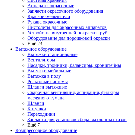
Системы хранения
Аппараты окрасочные
Запчасти окрасочного оборудования
Краскоизмельчители
Рукава окрасочные
Пистолеты для окрасочных аппаратов
Устройства внутренней покраски труб
Оборудование для порошковой окраски
Ещё 23
Вытяжное оборудование
Вытяжки стационарные
Вентиляторы
Насадки, тройники, балансиры, кронштейны
Вытяжки мобильные
Вытяжка в полу
Рельсовые системы
Шланги вытяжные
Сварочная вентиляция, аспирация, фильтры
масляного тумана
Шланги
Катушки
Переходники
Запчасти для установок сбора выхлопных газов
Ещё 7
Компрессорное оборудование