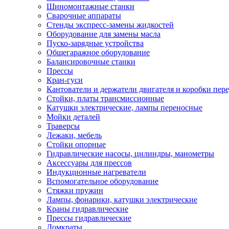
Шиномонтажные станки
Сварочные аппараты
Стенды экспресс-замены жидкостей
Оборудование для замены масла
Пуско-зарядные устройства
Общегаражное оборудование
Балансировочные станки
Прессы
Кран-гуси
Кантователи и держатели двигателя и коробки пере
Стойки, платы трансмиссионные
Катушки электрические, лампы переносные
Мойки деталей
Траверсы
Лежаки, мебель
Стойки опорные
Гидравлические насосы, цилиндры, манометры
Аксессуары для прессов
Индукционные нагреватели
Вспомогательное оборудование
Стяжки пружин
Лампы, фонарики, катушки электрические
Краны гидравлические
Прессы гидравлические
Домкраты