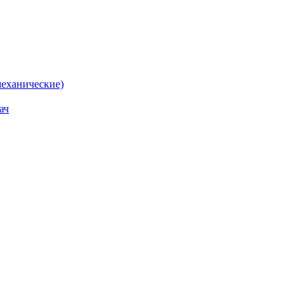
еханические)
ач