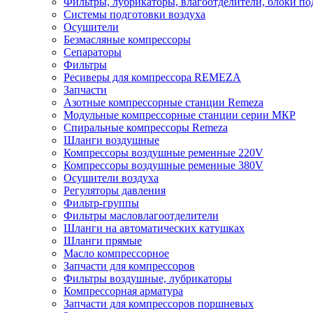
Фильтры, лубрикаторы, влагоотделители, блоки по
Системы подготовки воздуха
Осушители
Безмасляные компрессоры
Сепараторы
Фильтры
Ресиверы для компрессора REMEZA
Запчасти
Азотные компрессорные станции Remeza
Модульные компрессорные станции серии МКР
Спиральные компрессоры Remeza
Шланги воздушные
Компрессоры воздушные ременные 220V
Компрессоры воздушные ременные 380V
Осушители воздуха
Регуляторы давления
Фильтр-группы
Фильтры масловлагоотделители
Шланги на автоматических катушках
Шланги прямые
Масло компрессорное
Запчасти для компрессоров
Фильтры воздушные, лубрикаторы
Компрессорная арматура
Запчасти для компрессоров поршневых