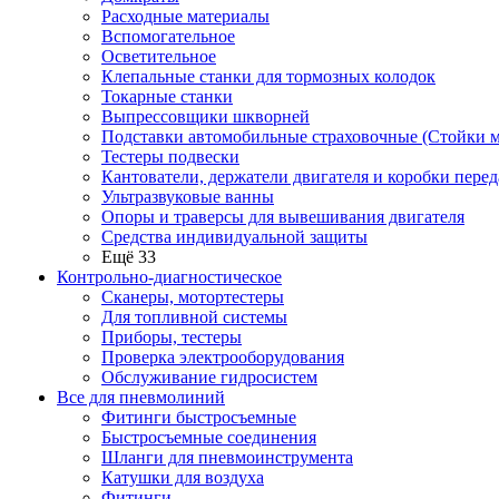
Расходные материалы
Вспомогательное
Осветительное
Клепальные станки для тормозных колодок
Токарные станки
Выпрессовщики шкворней
Подставки автомобильные страховочные (Стойки м
Тестеры подвески
Кантователи, держатели двигателя и коробки перед
Ультразвуковые ванны
Опоры и траверсы для вывешивания двигателя
Средства индивидуальной защиты
Ещё 33
Контрольно-диагностическое
Сканеры, мотортестеры
Для топливной системы
Приборы, тестеры
Проверка электрооборудования
Обслуживание гидросистем
Все для пневмолиний
Фитинги быстросъемные
Быстросъемные соединения
Шланги для пневмоинструмента
Катушки для воздуха
Фитинги