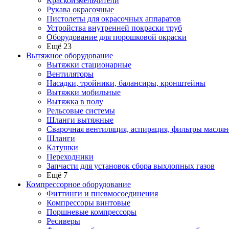
Краскоизмельчители
Рукава окрасочные
Пистолеты для окрасочных аппаратов
Устройства внутренней покраски труб
Оборудование для порошковой окраски
Ещё 23
Вытяжное оборудование
Вытяжки стационарные
Вентиляторы
Насадки, тройники, балансиры, кронштейны
Вытяжки мобильные
Вытяжка в полу
Рельсовые системы
Шланги вытяжные
Сварочная вентиляция, аспирация, фильтры маслян
Шланги
Катушки
Переходники
Запчасти для установок сбора выхлопных газов
Ещё 7
Компрессорное оборудование
Фиттинги и пневмосоединения
Компрессоры винтовые
Поршневые компрессоры
Ресиверы