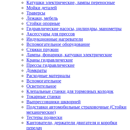
Катушки электрические, лампы переносные
Мойки деталей
Траверсы
Лежаки, мебель
Стойки опорные
Гидравлические насосы, цилиндры, манометры
Аксессуары для прессов
Индукционные нагреватели
Вспомогательное оборудование
Стяжки пружин
Лампы, фонарики, катушки электрические
Краны гидравлические
Прессы гидравлические
Домкраты
Расходные материалы
Вспомогательное
Осветительное
Клепальные станки для тормозных колодок
Токарные станки
Выпрессовщики шкворней
Подставки автомобильные страховочные (Стойки
механические)
Тестеры подвески
Кантователи, держатели двигателя и коробки
передач