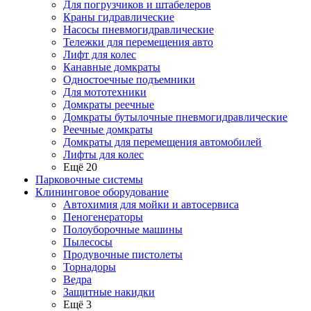
Для погрузчиков и штабелеров
Краны гидравлические
Насосы пневмогидравлические
Тележки для перемещения авто
Лифт для колес
Канавные домкраты
Одностоечные подъемники
Для мототехники
Домкраты реечные
Домкраты бутылочные пневмогидравлические
Реечные домкраты
Домкраты для перемещения автомобилей
Лифты для колес
Ещё 20
Парковочные системы
Клининговое оборудование
Автохимия для мойки и автосервиса
Пеногенераторы
Полоуборочные машины
Пылесосы
Продувочные пистолеты
Торнадоры
Ведра
Защитные накидки
Ещё 3