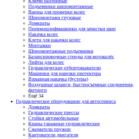
Ключи баллонные
Подъемники шиномонтажные
Ванны для проверки колес
Шиномонтажи грузовые
Домкраты
Пневмошлифмашинки для зачистки шин
Накачка колес
Клети для накачки колес
Монтажки
Шиномонтажные подъемники
Балансировочные стенды для мотоколёс
Лифты для колес
Гидравлические отбортовыватели
Машинки для нарезки протектора
Взрывная накачка (бустеры)
Воздушные шланги, быстросъемные соединения,
фитинги
Ещё 34
Гидравлическое оборудование для автосервиса
Домкраты
Гидравлические прессы
Стойки автомобильные
Краны гаражные гидравлические
Сжиматели пружин
Кантователи двигателя