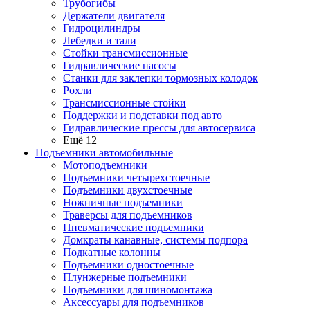
Трубогибы
Держатели двигателя
Гидроцилиндры
Лебедки и тали
Стойки трансмиссионные
Гидравлические насосы
Cтанки для заклепки тормозных колодок
Рохли
Трансмиссионные стойки
Поддержки и подставки под авто
Гидравлические прессы для автосервиса
Ещё 12
Подъемники автомобильные
Мотоподъемники
Подъемники четырехстоечные
Подъемники двухстоечные
Ножничные подъемники
Траверсы для подъемников
Пневматические подъемники
Домкраты канавные, системы подпора
Подкатные колонны
Подъемники одностоечные
Плунжерные подъемники
Подъемники для шиномонтажа
Аксессуары для подъемников