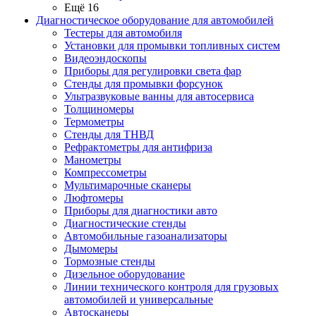
Ещё 16
Диагностическое оборудование для автомобилей
Тестеры для автомобиля
Установки для промывки топливных систем
Видеоэндоскопы
Приборы для регулировки света фар
Стенды для промывки форсунок
Ультразвуковые ванны для автосервиса
Толщиномеры
Термометры
Стенды для ТНВД
Рефрактометры для антифриза
Манометры
Компрессометры
Мультимарочные сканеры
Люфтомеры
Приборы для диагностики авто
Диагностические стенды
Автомобильные газоанализаторы
Дымомеры
Тормозные стенды
Дизельное оборудование
Линии технического контроля для грузовых
автомобилей и универсальные
Автосканеры