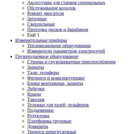
Аксессуары для станков специальных
Обслуживание колодок
Ремонт двигателя
Заточные
Сверлильные
Проточка дисков и барабанов
Ещё 1
Измерительные приборы
Тепловизионное оборудование
Измерители параметров электросетей
Грузоподъемное оборудование
Стропы и грузозахватные приспособления
Захваты
Тали, тельферы
Фитинги и комплектующие
Блоки монтажные, захваты
Лебедки
Краны
Такелаж
Тележки для талей, тельферов
Подъемники
Редукторы
Платформы грузовые
Домкраты
Треноги перегрузочные