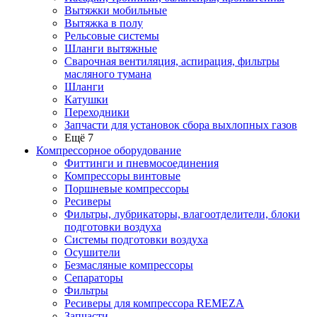
Вытяжки мобильные
Вытяжка в полу
Рельсовые системы
Шланги вытяжные
Сварочная вентиляция, аспирация, фильтры
масляного тумана
Шланги
Катушки
Переходники
Запчасти для установок сбора выхлопных газов
Ещё 7
Компрессорное оборудование
Фиттинги и пневмосоединения
Компрессоры винтовые
Поршневые компрессоры
Ресиверы
Фильтры, лубрикаторы, влагоотделители, блоки
подготовки воздуха
Системы подготовки воздуха
Осушители
Безмасляные компрессоры
Сепараторы
Фильтры
Ресиверы для компрессора REMEZA
Запчасти