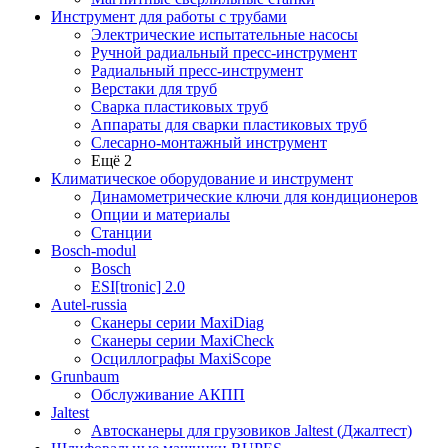
Инструмент для работы с трубами
Электрические испытательные насосы
Ручной радиальный пресс-инструмент
Радиальный пресс-инструмент
Верстаки для труб
Сварка пластиковых труб
Аппараты для сварки пластиковых труб
Слесарно-монтажный инструмент
Ещё 2
Климатическое оборудование и инструмент
Динамометрические ключи для кондиционеров
Опции и материалы
Станции
Bosch-modul
Bosch
ESI[tronic] 2.0
Autel-russia
Сканеры серии MaxiDiag
Сканеры серии MaxiCheck
Осциллографы MaxiScope
Grunbaum
Обслуживание АКПП
Jaltest
Автосканеры для грузовиков Jaltest (Джалтест)