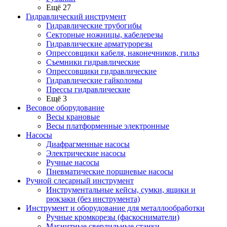
Ещё 27
Гидравлический инструмент
Гидравлические трубогибы
Секторные ножницы, кабелерезы
Гидравлические арматурорезы
Опрессовщики кабеля, наконечников, гильз
Съемники гидравлические
Опрессовщики гидравлические
Гидравлические гайколомы
Прессы гидравлические
Ещё 3
Весовое оборудование
Весы крановые
Весы платформенные электронные
Насосы
Диафрагменные насосы
Электрические насосы
Ручные насосы
Пневматические поршневые насосы
Ручной слесарный инструмент
Инструментальные кейсы, сумки, ящики и
рюкзаки (без инструмента)
Инструмент и оборудование для металлообработки
Ручные кромкорезы (фаскосниматели)
Магнитные сверлильные станки