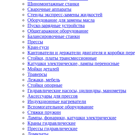
Шиномонтажные станки
Сварочные аппараты
Стенды экспресс-замены жидкостей
Оборудование для замены масла
Пуско-зарядные устройства
Общегаражное оборудование
Балансировочные станки
Прессы
Кран-гуси
Кантователи и держатели двигателя и коробки пере
Стойки, платы трансмиссионные
Катушки электрические, лампы переносные
Мойки деталей
Траверсы
Лежаки, мебель
Стойки опорные
Гидравлические насосы, цилиндры, манометры
Аксессуары для прессов
Индукционные нагреватели
Вспомогательное оборудование
Стяжки пружин
Лампы, фонарики, катушки электрические
Краны гидравлические
Прессы гидравлические
Домкраты