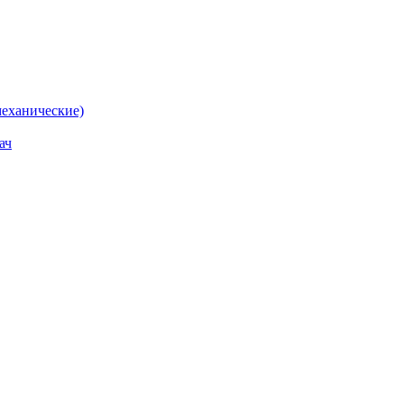
еханические)
ач