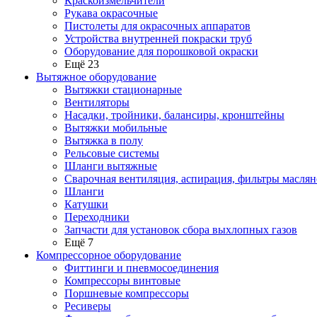
Краскоизмельчители
Рукава окрасочные
Пистолеты для окрасочных аппаратов
Устройства внутренней покраски труб
Оборудование для порошковой окраски
Ещё 23
Вытяжное оборудование
Вытяжки стационарные
Вентиляторы
Насадки, тройники, балансиры, кронштейны
Вытяжки мобильные
Вытяжка в полу
Рельсовые системы
Шланги вытяжные
Сварочная вентиляция, аспирация, фильтры маслян
Шланги
Катушки
Переходники
Запчасти для установок сбора выхлопных газов
Ещё 7
Компрессорное оборудование
Фиттинги и пневмосоединения
Компрессоры винтовые
Поршневые компрессоры
Ресиверы