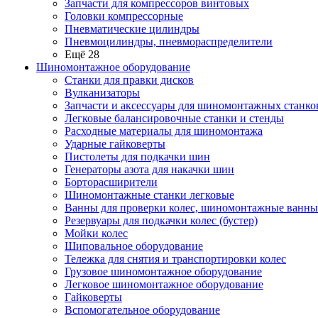
Запчасти для компрессоров винтовых
Головки компрессорные
Пневматические цилиндры
Пневмоцилиндры, пневмораспределители
Ещё 28
Шиномонтажное оборудование
Станки для правки дисков
Вулканизаторы
Запчасти и аксессуары для шиномонтажных станко
Легковые балансировочные станки и стенды
Расходные материалы для шиномонтажа
Ударные гайковерты
Пистолеты для подкачки шин
Генераторы азота для накачки шин
Борторасширители
Шиномонтажные станки легковые
Ванны для проверки колес, шиномонтажные ванны
Резервуары для подкачки колес (бустер)
Мойки колес
Шиповальное оборудование
Тележка для снятия и транспортировки колес
Грузовое шиномонтажное оборудование
Легковое шиномонтажное оборудование
Гайковерты
Вспомогательное оборудование