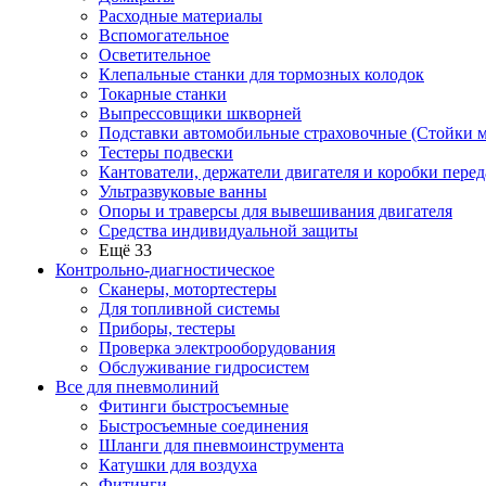
Расходные материалы
Вспомогательное
Осветительное
Клепальные станки для тормозных колодок
Токарные станки
Выпрессовщики шкворней
Подставки автомобильные страховочные (Стойки м
Тестеры подвески
Кантователи, держатели двигателя и коробки перед
Ультразвуковые ванны
Опоры и траверсы для вывешивания двигателя
Средства индивидуальной защиты
Ещё 33
Контрольно-диагностическое
Сканеры, мотортестеры
Для топливной системы
Приборы, тестеры
Проверка электрооборудования
Обслуживание гидросистем
Все для пневмолиний
Фитинги быстросъемные
Быстросъемные соединения
Шланги для пневмоинструмента
Катушки для воздуха
Фитинги