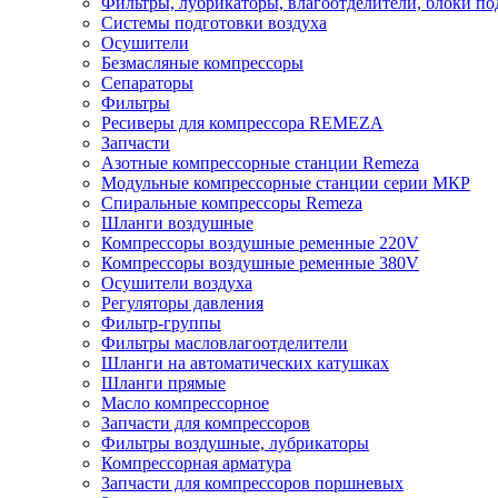
Фильтры, лубрикаторы, влагоотделители, блоки по
Системы подготовки воздуха
Осушители
Безмасляные компрессоры
Сепараторы
Фильтры
Ресиверы для компрессора REMEZA
Запчасти
Азотные компрессорные станции Remeza
Модульные компрессорные станции серии МКР
Спиральные компрессоры Remeza
Шланги воздушные
Компрессоры воздушные ременные 220V
Компрессоры воздушные ременные 380V
Осушители воздуха
Регуляторы давления
Фильтр-группы
Фильтры масловлагоотделители
Шланги на автоматических катушках
Шланги прямые
Масло компрессорное
Запчасти для компрессоров
Фильтры воздушные, лубрикаторы
Компрессорная арматура
Запчасти для компрессоров поршневых