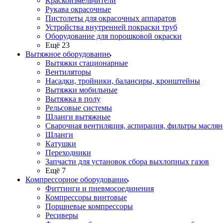
Краскоизмельчители
Рукава окрасочные
Пистолеты для окрасочных аппаратов
Устройства внутренней покраски труб
Оборудование для порошковой окраски
Ещё 23
Вытяжное оборудование
Вытяжки стационарные
Вентиляторы
Насадки, тройники, балансиры, кронштейны
Вытяжки мобильные
Вытяжка в полу
Рельсовые системы
Шланги вытяжные
Сварочная вентиляция, аспирация, фильтры маслян
Шланги
Катушки
Переходники
Запчасти для установок сбора выхлопных газов
Ещё 7
Компрессорное оборудование
Фиттинги и пневмосоединения
Компрессоры винтовые
Поршневые компрессоры
Ресиверы