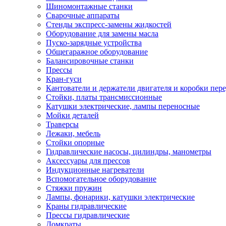
Шиномонтажные станки
Сварочные аппараты
Стенды экспресс-замены жидкостей
Оборудование для замены масла
Пуско-зарядные устройства
Общегаражное оборудование
Балансировочные станки
Прессы
Кран-гуси
Кантователи и держатели двигателя и коробки пере
Стойки, платы трансмиссионные
Катушки электрические, лампы переносные
Мойки деталей
Траверсы
Лежаки, мебель
Стойки опорные
Гидравлические насосы, цилиндры, манометры
Аксессуары для прессов
Индукционные нагреватели
Вспомогательное оборудование
Стяжки пружин
Лампы, фонарики, катушки электрические
Краны гидравлические
Прессы гидравлические
Домкраты