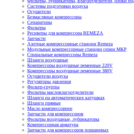
Фильтры, лубрикаторы, влагоотделители, блоки по
Системы подготовки воздуха
Осушители
Безмасляные компрессоры
Сепараторы
Фильтры
Ресиверы для компрессора REMEZA
Запчасти
Азотные компрессорные станции Remeza
Модульные компрессорные станции серии МКР
Спиральные компрессоры Remeza
Шланги воздушные
Компрессоры воздушные ременные 220V
Компрессоры воздушные ременные 380V
Осушители воздуха
Регуляторы давления
Фильтр-группы
Фильтры масловлагоотделители
Шланги на автоматических катушках
Шланги прямые
Масло компрессорное
Запчасти для компрессоров
Фильтры воздушные, лубрикаторы
Компрессорная арматура
Запчасти для компрессоров поршневых