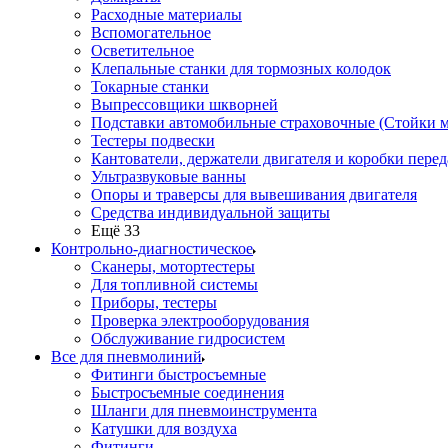
Расходные материалы
Вспомогательное
Осветительное
Клепальные станки для тормозных колодок
Токарные станки
Выпрессовщики шкворней
Подставки автомобильные страховочные (Стойки м
Тестеры подвески
Кантователи, держатели двигателя и коробки перед
Ультразвуковые ванны
Опоры и траверсы для вывешивания двигателя
Средства индивидуальной защиты
Ещё 33
Контрольно-диагностическое
Сканеры, мотортестеры
Для топливной системы
Приборы, тестеры
Проверка электрооборудования
Обслуживание гидросистем
Все для пневмолиний
Фитинги быстросъемные
Быстросъемные соединения
Шланги для пневмоинструмента
Катушки для воздуха
Фитинги