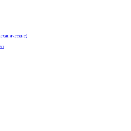
еханические)
ач