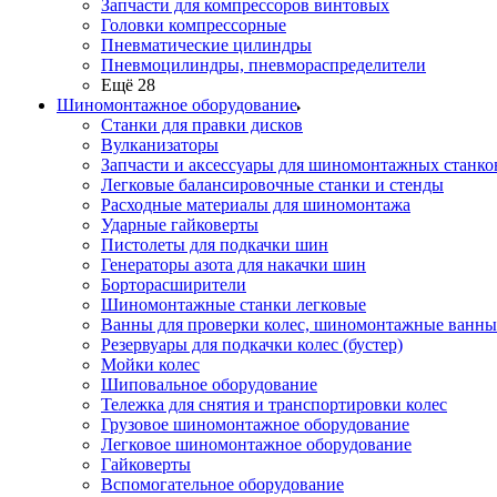
Запчасти для компрессоров винтовых
Головки компрессорные
Пневматические цилиндры
Пневмоцилиндры, пневмораспределители
Ещё 28
Шиномонтажное оборудование
Станки для правки дисков
Вулканизаторы
Запчасти и аксессуары для шиномонтажных станко
Легковые балансировочные станки и стенды
Расходные материалы для шиномонтажа
Ударные гайковерты
Пистолеты для подкачки шин
Генераторы азота для накачки шин
Борторасширители
Шиномонтажные станки легковые
Ванны для проверки колес, шиномонтажные ванны
Резервуары для подкачки колес (бустер)
Мойки колес
Шиповальное оборудование
Тележка для снятия и транспортировки колес
Грузовое шиномонтажное оборудование
Легковое шиномонтажное оборудование
Гайковерты
Вспомогательное оборудование