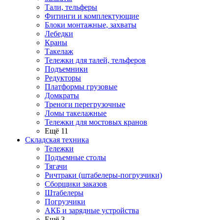
Тали, тельферы
Фитинги и комплектующие
Блоки монтажные, захваты
Лебедки
Краны
Такелаж
Тележки для талей, тельферов
Подъемники
Редукторы
Платформы грузовые
Домкраты
Треноги перегрузочные
Ломы такелажные
Тележки для мостовых кранов
Ещё 11
Складская техника
Тележки
Подъемные столы
Тягачи
Ричтраки (штабелеры-погрузчики)
Сборщики заказов
Штабелеры
Погрузчики
АКБ и зарядные устройства
Ещё 3