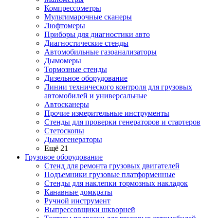
Компрессометры
Мультимарочные сканеры
Люфтомеры
Приборы для диагностики авто
Диагностические стенды
Автомобильные газоанализаторы
Дымомеры
Тормозные стенды
Дизельное оборудование
Линии технического контроля для грузовых
автомобилей и универсальные
Автосканеры
Прочие измерительные инструменты
Стенды для проверки генераторов и стартеров
Стетоскопы
Дымогенераторы
Ещё 21
Грузовое оборудование
Стенд для ремонта грузовых двигателей
Подъемники грузовые платформенные
Стенды для наклепки тормозных накладок
Канавные домкраты
Ручной инструмент
Выпрессовщики шкворней