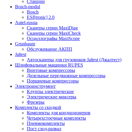
Станции
Bosch-modul
Bosch
ESI[tronic] 2.0
Autel-russia
Сканеры серии MaxiDiag
Сканеры серии MaxiCheck
Осциллографы MaxiScope
Grunbaum
Обслуживание АКПП
Jaltest
Автосканеры для грузовиков Jaltest (Джалтест)
Шлифовальные машинки RUPES
Винтовые компрессоры
Дизельные передвижные компрессоры
Поршневые компрессоры
Электроинструмент
Клуппы электрические
Электрические миксеры
Фрезеры
Комплекты со скидкой
Комплекты для кондиционеров
Четырехстоечные комплекты
Пневмокомплекты
Пост сход-развал