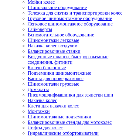
Мойки колес
Шиповальное оборудование
Тележка для снятия и транспортировки колес
Грузовое шиномонтажное оборудование
Легковое шиномонтажное оборудование
Гайковерты
Вспомогательное оборудование
Шиномонтажи легковые
Накачка колес воздухом
Балансировочные станки
Воздушные шланги, быстроразъемные
соединения, фитинги
Ключи баллонные
Подъемники шиномонтажные
Ванны для проверки колес
Шиномонтажи грузовые
Домкраты
Пневмошлифмашинки для зачистки шин
Накачка колес
Клети для накачки колес
Монтажки
Шиномонтажные подъемники
Балансировочные стенды для мотоколёс
Лифты для колес
Гидравлические отбортовыватели