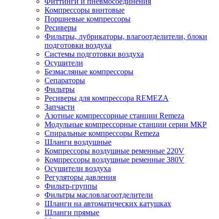
Фиттинги и пневмосоединения
Компрессоры винтовые
Поршневые компрессоры
Ресиверы
Фильтры, лубрикаторы, влагоотделители, блоки
подготовки воздуха
Системы подготовки воздуха
Осушители
Безмасляные компрессоры
Сепараторы
Фильтры
Ресиверы для компрессора REMEZA
Запчасти
Азотные компрессорные станции Remeza
Модульные компрессорные станции серии МКР
Спиральные компрессоры Remeza
Шланги воздушные
Компрессоры воздушные ременные 220V
Компрессоры воздушные ременные 380V
Осушители воздуха
Регуляторы давления
Фильтр-группы
Фильтры масловлагоотделители
Шланги на автоматических катушках
Шланги прямые