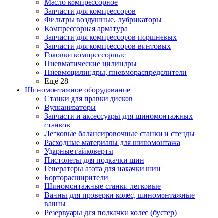
Масло компрессорное
Запчасти для компрессоров
Фильтры воздушные, лубрикаторы
Компрессорная арматура
Запчасти для компрессоров поршневых
Запчасти для компрессоров винтовых
Головки компрессорные
Пневматические цилиндры
Пневмоцилиндры, пневмораспределители
Ещё 28
Шиномонтажное оборудование
Станки для правки дисков
Вулканизаторы
Запчасти и аксессуары для шиномонтажных
станков
Легковые балансировочные станки и стенды
Расходные материалы для шиномонтажа
Ударные гайковерты
Пистолеты для подкачки шин
Генераторы азота для накачки шин
Борторасширители
Шиномонтажные станки легковые
Ванны для проверки колес, шиномонтажные
ванны
Резервуары для подкачки колес (бустер)