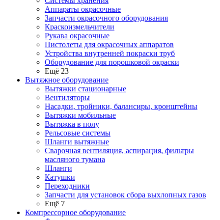
Системы хранения
Аппараты окрасочные
Запчасти окрасочного оборудования
Краскоизмельчители
Рукава окрасочные
Пистолеты для окрасочных аппаратов
Устройства внутренней покраски труб
Оборудование для порошковой окраски
Ещё 23
Вытяжное оборудование
Вытяжки стационарные
Вентиляторы
Насадки, тройники, балансиры, кронштейны
Вытяжки мобильные
Вытяжка в полу
Рельсовые системы
Шланги вытяжные
Сварочная вентиляция, аспирация, фильтры
масляного тумана
Шланги
Катушки
Переходники
Запчасти для установок сбора выхлопных газов
Ещё 7
Компрессорное оборудование