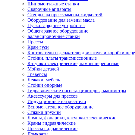
Шиномонтажные станки
Сварочные аппараты
Стенды экспресс-замены жидкостей
Оборудование для замены масла
Пуско-зарядные устройства
Общегаражное оборудование
Балансировочные станки
Прессы
Кран-гуси
Кантователи и держатели двигателя и коробки пере
Стойки, платы трансмиссионные
Катушки электрические, лампы переносные
Мойки деталей
Траверсы
Лежаки, мебель
Стойки опорные
Гидравлические насосы, цилиндры, манометры
Аксессуары для прессов
Индукционные нагреватели
Вспомогательное оборудование
Стяжки пружин
Лампы, фонарики, катушки электрические
Краны гидравлические
Прессы гидравлические
Домкраты