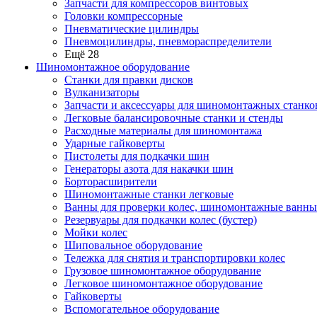
Запчасти для компрессоров винтовых
Головки компрессорные
Пневматические цилиндры
Пневмоцилиндры, пневмораспределители
Ещё 28
Шиномонтажное оборудование
Станки для правки дисков
Вулканизаторы
Запчасти и аксессуары для шиномонтажных станко
Легковые балансировочные станки и стенды
Расходные материалы для шиномонтажа
Ударные гайковерты
Пистолеты для подкачки шин
Генераторы азота для накачки шин
Борторасширители
Шиномонтажные станки легковые
Ванны для проверки колес, шиномонтажные ванны
Резервуары для подкачки колес (бустер)
Мойки колес
Шиповальное оборудование
Тележка для снятия и транспортировки колес
Грузовое шиномонтажное оборудование
Легковое шиномонтажное оборудование
Гайковерты
Вспомогательное оборудование