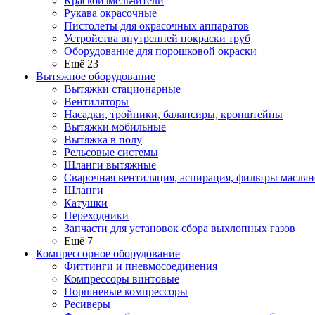
Краскоизмельчители
Рукава окрасочные
Пистолеты для окрасочных аппаратов
Устройства внутренней покраски труб
Оборудование для порошковой окраски
Ещё 23
Вытяжное оборудование
Вытяжки стационарные
Вентиляторы
Насадки, тройники, балансиры, кронштейны
Вытяжки мобильные
Вытяжка в полу
Рельсовые системы
Шланги вытяжные
Сварочная вентиляция, аспирация, фильтры маслян
Шланги
Катушки
Переходники
Запчасти для установок сбора выхлопных газов
Ещё 7
Компрессорное оборудование
Фиттинги и пневмосоединения
Компрессоры винтовые
Поршневые компрессоры
Ресиверы