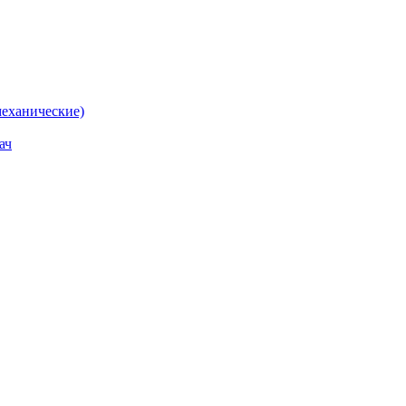
еханические)
ач