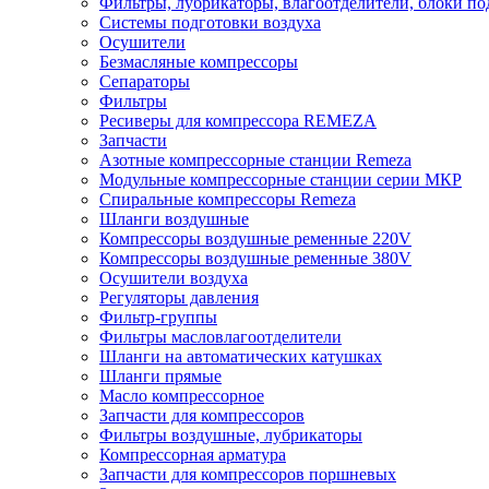
Фильтры, лубрикаторы, влагоотделители, блоки по
Системы подготовки воздуха
Осушители
Безмасляные компрессоры
Сепараторы
Фильтры
Ресиверы для компрессора REMEZA
Запчасти
Азотные компрессорные станции Remeza
Модульные компрессорные станции серии МКР
Спиральные компрессоры Remeza
Шланги воздушные
Компрессоры воздушные ременные 220V
Компрессоры воздушные ременные 380V
Осушители воздуха
Регуляторы давления
Фильтр-группы
Фильтры масловлагоотделители
Шланги на автоматических катушках
Шланги прямые
Масло компрессорное
Запчасти для компрессоров
Фильтры воздушные, лубрикаторы
Компрессорная арматура
Запчасти для компрессоров поршневых