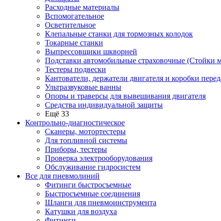
Расходные материалы
Вспомогательное
Осветительное
Клепальные станки для тормозных колодок
Токарные станки
Выпрессовщики шкворней
Подставки автомобильные страховочные (Стойки м
Тестеры подвески
Кантователи, держатели двигателя и коробки перед
Ультразвуковые ванны
Опоры и траверсы для вывешивания двигателя
Средства индивидуальной защиты
Ещё 33
Контрольно-диагностическое
Сканеры, мотортестеры
Для топливной системы
Приборы, тестеры
Проверка электрооборудования
Обслуживание гидросистем
Все для пневмолиний
Фитинги быстросъемные
Быстросъемные соединения
Шланги для пневмоинструмента
Катушки для воздуха
Фитинги