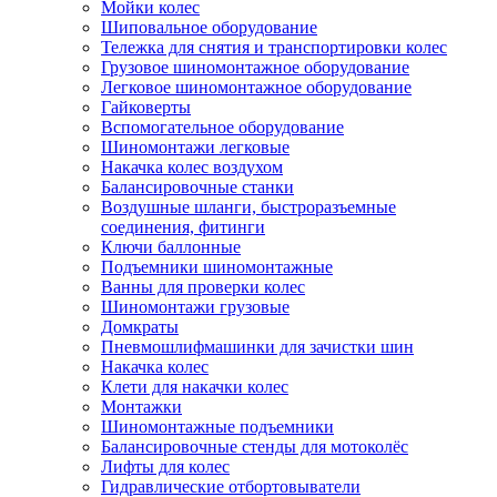
Мойки колес
Шиповальное оборудование
Тележка для снятия и транспортировки колес
Грузовое шиномонтажное оборудование
Легковое шиномонтажное оборудование
Гайковерты
Вспомогательное оборудование
Шиномонтажи легковые
Накачка колес воздухом
Балансировочные станки
Воздушные шланги, быстроразъемные
соединения, фитинги
Ключи баллонные
Подъемники шиномонтажные
Ванны для проверки колес
Шиномонтажи грузовые
Домкраты
Пневмошлифмашинки для зачистки шин
Накачка колес
Клети для накачки колес
Монтажки
Шиномонтажные подъемники
Балансировочные стенды для мотоколёс
Лифты для колес
Гидравлические отбортовыватели