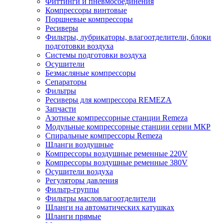
Фиттинги и пневмосоединения
Компрессоры винтовые
Поршневые компрессоры
Ресиверы
Фильтры, лубрикаторы, влагоотделители, блоки
подготовки воздуха
Системы подготовки воздуха
Осушители
Безмасляные компрессоры
Сепараторы
Фильтры
Ресиверы для компрессора REMEZA
Запчасти
Азотные компрессорные станции Remeza
Модульные компрессорные станции серии МКР
Спиральные компрессоры Remeza
Шланги воздушные
Компрессоры воздушные ременные 220V
Компрессоры воздушные ременные 380V
Осушители воздуха
Регуляторы давления
Фильтр-группы
Фильтры масловлагоотделители
Шланги на автоматических катушках
Шланги прямые