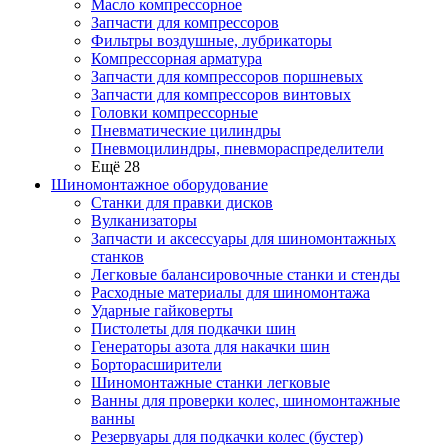
Масло компрессорное
Запчасти для компрессоров
Фильтры воздушные, лубрикаторы
Компрессорная арматура
Запчасти для компрессоров поршневых
Запчасти для компрессоров винтовых
Головки компрессорные
Пневматические цилиндры
Пневмоцилиндры, пневмораспределители
Ещё 28
Шиномонтажное оборудование
Станки для правки дисков
Вулканизаторы
Запчасти и аксессуары для шиномонтажных
станков
Легковые балансировочные станки и стенды
Расходные материалы для шиномонтажа
Ударные гайковерты
Пистолеты для подкачки шин
Генераторы азота для накачки шин
Борторасширители
Шиномонтажные станки легковые
Ванны для проверки колес, шиномонтажные
ванны
Резервуары для подкачки колес (бустер)