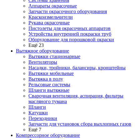
Системы хранения
Аппараты окрасочные
Запчасти окрасочного оборудования
Краскоизмельчители
Рукава окрасочные
Пистолеты для окрасочных аппаратов
Устройства внутренней покраски труб
Оборудование для порошковой окраски
Ещё 23
Вытяжное оборудование
Вытяжки стационарные
Вентиляторы
Насадки, тройники, балансиры, кронштейны
Вытяжки мобильные
Вытяжка в полу
Рельсовые системы
Шланги вытяжные
Сварочная вентиляция, аспирация, фильтры
масляного тумана
Шланги
Катушки
Переходники
Запчасти для установок сбора выхлопных газов
Ещё 7
Компрессорное оборудование