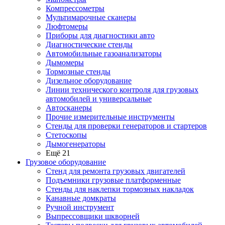
Компрессометры
Мультимарочные сканеры
Люфтомеры
Приборы для диагностики авто
Диагностические стенды
Автомобильные газоанализаторы
Дымомеры
Тормозные стенды
Дизельное оборудование
Линии технического контроля для грузовых
автомобилей и универсальные
Автосканеры
Прочие измерительные инструменты
Стенды для проверки генераторов и стартеров
Стетоскопы
Дымогенераторы
Ещё 21
Грузовое оборудование
Стенд для ремонта грузовых двигателей
Подъемники грузовые платформенные
Стенды для наклепки тормозных накладок
Канавные домкраты
Ручной инструмент
Выпрессовщики шкворней