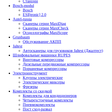
Станции
Bosch-modul
Bosch
ESI[tronic] 2.0
Autel-russia
Сканеры серии MaxiDiag
Сканеры серии MaxiCheck
Осциллографы MaxiScope
Grunbaum
Обслуживание АКПП
Jaltest
Автосканеры для грузовиков Jaltest (Джалтест)
Шлифовальные машинки RUPES
Винтовые компрессоры
Дизельные передвижные компрессоры
Поршневые компрессоры
Электроинструмент
Клуппы электрические
Электрические миксеры
Фрезеры
Комплекты со скидкой
Комплекты для кондиционеров
Четырехстоечные комплекты
Пневмокомплекты
Пост сход-развал