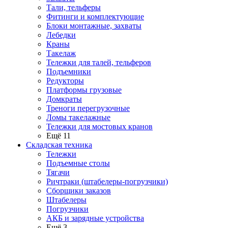
Тали, тельферы
Фитинги и комплектующие
Блоки монтажные, захваты
Лебедки
Краны
Такелаж
Тележки для талей, тельферов
Подъемники
Редукторы
Платформы грузовые
Домкраты
Треноги перегрузочные
Ломы такелажные
Тележки для мостовых кранов
Ещё 11
Складская техника
Тележки
Подъемные столы
Тягачи
Ричтраки (штабелеры-погрузчики)
Сборщики заказов
Штабелеры
Погрузчики
АКБ и зарядные устройства
Ещё 3