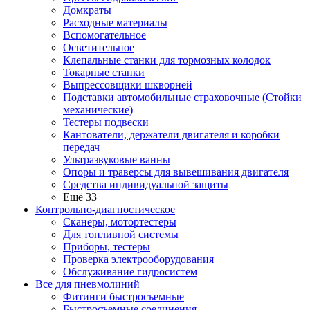
Домкраты
Расходные материалы
Вспомогательное
Осветительное
Клепальные станки для тормозных колодок
Токарные станки
Выпрессовщики шкворней
Подставки автомобильные страховочные (Стойки
механические)
Тестеры подвески
Кантователи, держатели двигателя и коробки
передач
Ультразвуковые ванны
Опоры и траверсы для вывешивания двигателя
Средства индивидуальной защиты
Ещё 33
Контрольно-диагностическое
Сканеры, мотортестеры
Для топливной системы
Приборы, тестеры
Проверка электрооборудования
Обслуживание гидросистем
Все для пневмолиний
Фитинги быстросъемные
Быстросъемные соединения